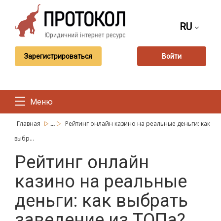
RU
Зарегистрироваться
Войти
Меню
...
Главная
Рейтинг онлайн казино на реальные деньги: как
выбр...
Рейтинг онлайн
казино на реальные
деньги: как выбрать
заведение из ТОПа?