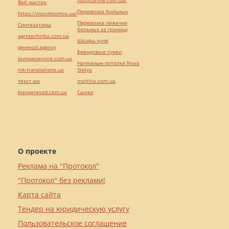
hospice-life.com.ua/
Веб мастер
Перевозка больных
https://motokosmos.ua/
Перевозка лежачих
Синтезаторы
больных за границу
agrotechnika.com.ua
Шкафы купе
perevod.agency
Брендовые сумки
europeservice.com.ua
Натяжные потолки Nova
mk-translations.ua
Stelya
текст юа
maltina.com.ua
kievperevod.com.ua
Cылки
О проекте
Реклама на "Протокол"
"Протокол" без реклами!
Карта сайта
Тендер на юридическую услугу
Пользовательское соглашение