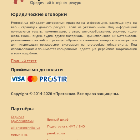
Юридические оговорки
Protocol.ua обладает авторскими правами на информацию, размещенную на
веб - страницах данного ресурса, если не указано иное. Под информацией
понимаются тексты, комментарии, статьи, фотоизображения, рисунки, ящик-
шота, сканы, видео, аудио, другие материалы. При использовании материалов,
размещенных на веб - страницах «Протокол» наличие гиперссылки открытого
для индексации поисковыми системами на protocol.ua обязательна. Под
использованием понимается копирования, адаптация, рерайтинг, модификация
и тому подобное.
Полный текст
Приймаємо до оплати
Copyright © 2014-2026 «Протокол». Все права защищены.
Партнёры
Серьги с
Винный шкаф
бриллиантами
Подготовка к НМТ / ВНО
alliancetechnika.ua
pereklad.ua
миралинкс