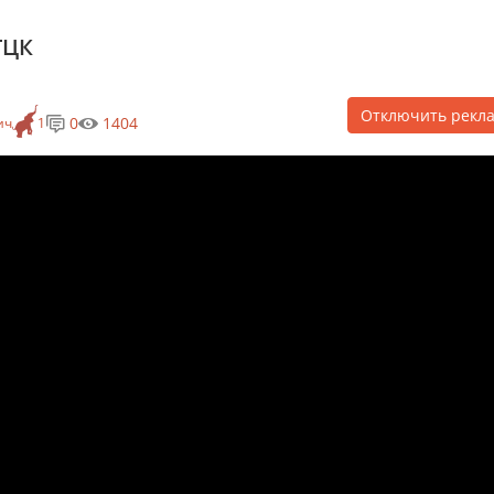
ТЦК
Отключить рекл
0
1404
ич
1