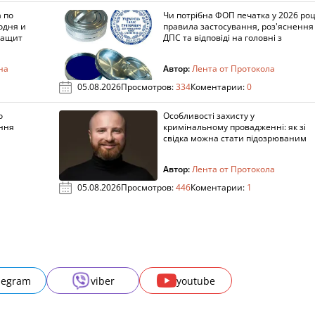
 по
Чи потрібна ФОП печатка у 2026 роц
одня и
правила застосування, роз'яснення
защит
ДПС та відповіді на головні з
на
Автор:
Лента от Протокола
05.08.2026
Просмотров:
334
Коментарии:
0
о
Особливості захисту у
ення
кримінальному провадженні: як зі
свідка можна стати підозрюваним
Автор:
Лента от Протокола
05.08.2026
Просмотров:
446
Коментарии:
1
legram
viber
youtube