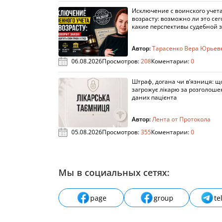
Исключение с воинского учета
возрасту: возможно ли это сег
какие перспективы судебной 
Автор:
Тарасенко Вера Юрьев
06.08.2026
Просмотров:
208
Коментарии:
0
Штраф, догана чи в’язниця: щ
загрожує лікарю за розголош
даних пацієнта
Автор:
Лента от Протокола
05.08.2026
Просмотров:
355
Коментарии:
0
Мы в социальных сетях:
page
group
te