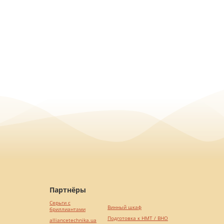
Партнёры
Серьги с
Винный шкаф
бриллиантами
Подготовка к НМТ / ВНО
alliancetechnika.ua