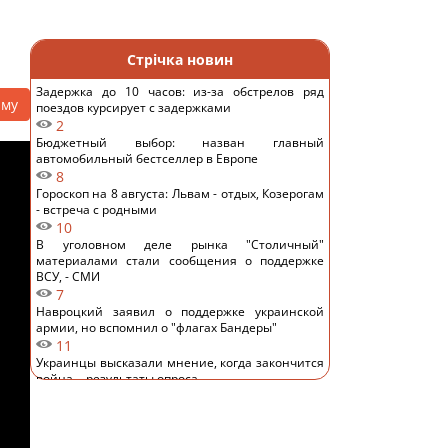
Стрічка новин
Задержка до 10 часов: из-за обстрелов ряд
аму
поездов курсирует с задержками
2
Бюджетный выбор: назван главный
автомобильный бестселлер в Европе
8
Гороскоп на 8 августа: Львам - отдых, Козерогам
- встреча с родными
10
В уголовном деле рынка "Столичный"
материалами стали сообщения о поддержке
ВСУ, - СМИ
7
Навроцкий заявил о поддержке украинской
армии, но вспомнил о "флагах Бандеры"
11
Украинцы высказали мнение, когда закончится
война, - результаты опроса
11
Аппетитная творожная запеканка с рисом:
старинный рецепт по-украински
12