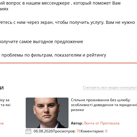
ий вопрос в нашем мессенджере , который поможет Вам
виях
етесь с ним через экран, чтобы получить услугу, Вам не нужно
получите самое выгодное предложение
 проблемы по фильтрам, показателям и рейтингу
ии
Смотреть все видео консуль
ку за
Спільне проживання без шлюбу:
та які
особливості доведення та юридичні
ризики
на
Автор:
Лента от Протокола
06.08.2026
Просмотров:
76
Коментарии:
0