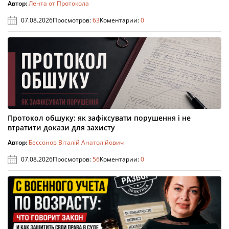
Автор:
Лента от Протокола
07.08.2026
Просмотров:
63
Коментарии:
0
Протокол обшуку: як зафіксувати порушення і не
втратити докази для захисту
Автор:
Бессонов Віталій Анатолійович
07.08.2026
Просмотров:
56
Коментарии:
0