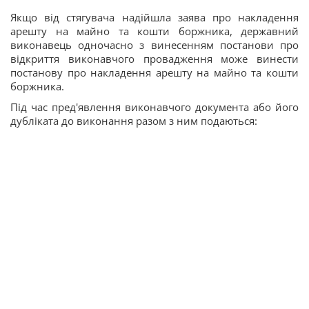
Якщо від стягувача надійшла заява про накладення
арешту на майно та кошти боржника, державний
виконавець одночасно з винесенням постанови про
відкриття виконавчого провадження може винести
постанову про накладення арешту на майно та кошти
боржника.
Під час пред'явлення виконавчого документа або його
дубліката до виконання разом з ним подаються: