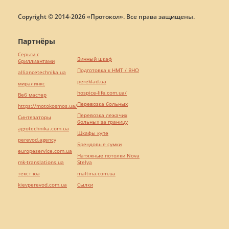
Copyright © 2014-2026 «Протокол». Все права защищены.
Партнёры
Серьги с
Винный шкаф
бриллиантами
Подготовка к НМТ / ВНО
alliancetechnika.ua
pereklad.ua
миралинкс
hospice-life.com.ua/
Веб мастер
Перевозка больных
https://motokosmos.ua/
Перевозка лежачих
Синтезаторы
больных за границу
agrotechnika.com.ua
Шкафы купе
perevod.agency
Брендовые сумки
europeservice.com.ua
Натяжные потолки Nova
mk-translations.ua
Stelya
текст юа
maltina.com.ua
kievperevod.com.ua
Cылки