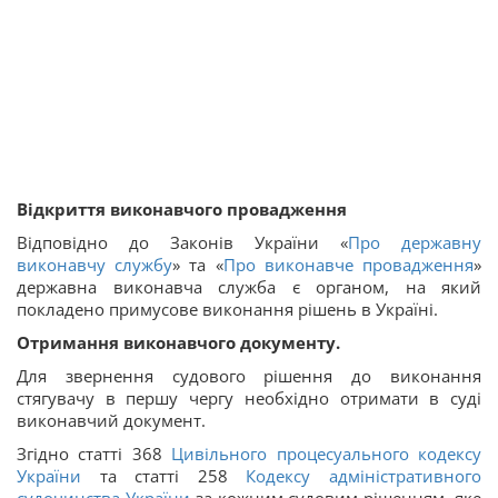
Відкриття виконавчого провадження
Відповідно до Законів України «
Про державну
виконавчу службу
» та «
Про виконавче провадження
»
державна виконавча служба є органом, на який
покладено примусове виконання рішень в Україні.
Отримання виконавчого документу.
Для звернення судового рішення до виконання
стягувачу в першу чергу необхідно отримати в суді
виконавчий документ.
Згідно статті 368
Цивільного процесуального кодексу
України
та статті 258
Кодексу адміністративного
судочинства України
за кожним судовим рішенням, яке