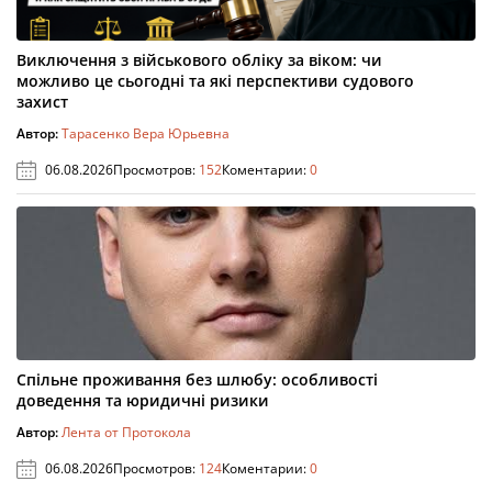
Виключення з військового обліку за віком: чи
можливо це сьогодні та які перспективи судового
захист
Автор:
Тарасенко Вера Юрьевна
06.08.2026
Просмотров:
152
Коментарии:
0
Спільне проживання без шлюбу: особливості
доведення та юридичні ризики
Автор:
Лента от Протокола
06.08.2026
Просмотров:
124
Коментарии:
0