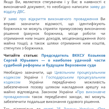
Якщо Ви, являєтеся стягувачем і у Вас в наявності є
виконавчий документ, то необхідно написати
заяву до
відділу ДВС
.
У
заяві про відкриття виконавчого провадження
Ви
вправі зазначити відомості, що ідентифікують
боржника чи можуть сприяти примусовому виконанню
рішення (рахунок боржника, місце роботи чи
отримання ним інших доходів, місцезнаходження його
майна тощо), а також шляхи отримання ним коштів,
стягнутих з боржника.
Читайте статью:
Председатель ВККСУ Козьяков
Сергей Юрьевич — о наиболее удачной части
судебной реформы и будущем Верховном суде
Необхідно зазначити, що
Цивільним процесуальним
кодексом
України і
Господарським процесуальним
кодексом
України передбачено можливість
забезпечення позову шляхом накладення арешту на
майно відповідача. Законом України «
Про виконавче
провадження
» також передбачені заходи, які можуть
забезпечити подальше виконання судового рішення.
Так, відповідно до
статті 25 Закону України «
Про