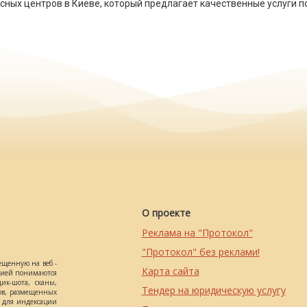
висных центров в Киеве, который предлагает качественные услуги 
О проекте
Реклама на "Протокол"
"Протокол" без реклами!
ещенную на веб -
Карта сайта
ацией понимаются
ик-шота, сканы,
Тендер на юридическую услугу
ов, размещенных
о для индексации