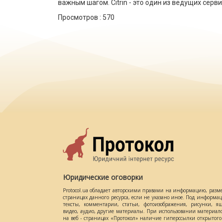
важным шагом. Citrin - это один из ведущих сер
Просмотров :
570
Юридические оговорки
Protocol.ua обладает авторскими правами на информацию, разм
страницах данного ресурса, если не указано иное. Под информ
тексты, комментарии, статьи, фотоизображения, рисунки, ящ
видео, аудио, другие материалы. При использовании материал
на веб - страницах «Протокол» наличие гиперссылки открытог