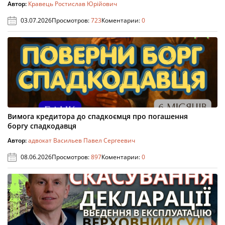
Автор:
Кравець Ростислав Юрійович
03.07.2026
Просмотров:
723
Коментарии:
0
Вимога кредитора до спадкоємця про погашення
боргу спадкодавця
Автор:
адвокат Васильев Павел Сергеевич
08.06.2026
Просмотров:
897
Коментарии:
0