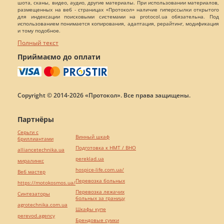
шота, сканы, видео, аудио, другие материалы. При использовании материалов,
размещенных на веб - страницах «Протокол» наличие гиперссылки открытого
для индексации поисковыми системами на protocol.ua обязательна. Под
использованием понимается копирования, адаптация, рерайтинг, модификация
и тому подобное.
Полный текст
Приймаємо до оплати
Copyright © 2014-2026 «Протокол». Все права защищены.
Партнёры
Серьги с
Винный шкаф
бриллиантами
Подготовка к НМТ / ВНО
alliancetechnika.ua
pereklad.ua
миралинкс
hospice-life.com.ua/
Веб мастер
Перевозка больных
https://motokosmos.ua/
Перевозка лежачих
Синтезаторы
больных за границу
agrotechnika.com.ua
Шкафы купе
perevod.agency
Брендовые сумки