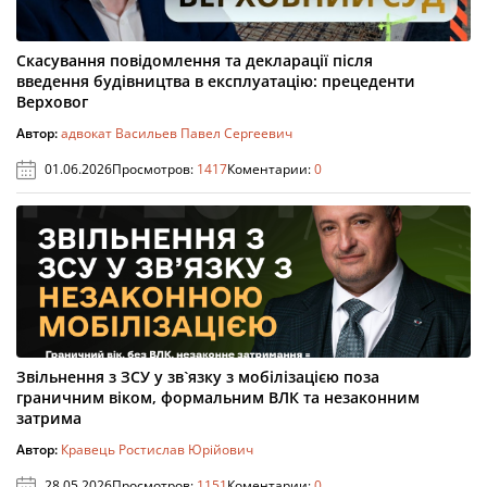
Скасування повідомлення та декларації після
введення будівництва в експлуатацію: прецеденти
Верховог
Автор:
адвокат Васильев Павел Сергеевич
01.06.2026
Просмотров:
1417
Коментарии:
0
Звільнення з ЗСУ у зв`язку з мобілізацією поза
граничним віком, формальним ВЛК та незаконним
затрима
Автор:
Кравець Ростислав Юрійович
28.05.2026
Просмотров:
1151
Коментарии:
0