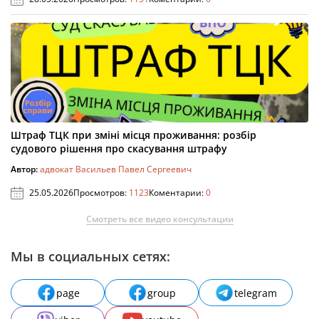
Штраф ТЦК при зміні місця проживання: розбір
судового рішення про скасування штрафу
Автор:
адвокат Васильев Павел Сергеевич
25.05.2026
Просмотров:
1123
Коментарии:
0
Смотреть все видео консультации
Мы в социальных сетях:
page
group
telegram