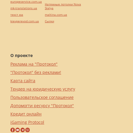
europeservice.com.ua
Натяжные потолки Nova
mk-translations.ua
Stelya
текст юа
maltina.com.ua
kievperevod.com.ua
Cылки
О проекте
Реклама на "Протокол"
"Протокол" без реклами!
Карта сайта
Тендер на юридическую услугу
Пользовательское соглашение
Допомогти ресурсу "Протокол"
Кредит онлайн
iGaming Protocol