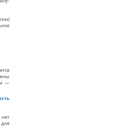
шоу-
гии)
ьное
ется
лжны
ем —
ость
 нет
 для