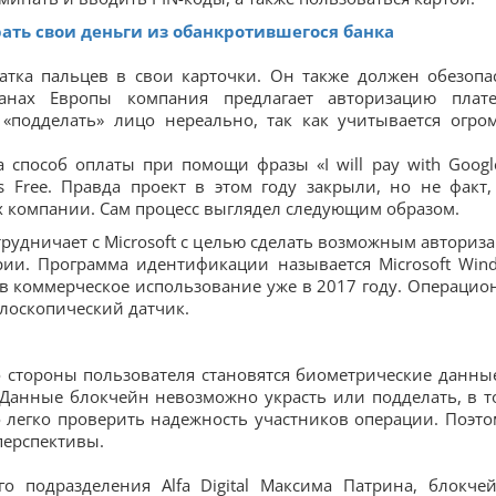
брать свои деньги из обанкротившегося банка
атка пальцев в свои карточки. Он также должен обезопа
ранах Европы компания предлагает авторизацию плат
 «подделать» лицо нереально, так как учитывается огро
 способ оплаты при помощи фразы «I will pay with Googl
 Free. Правда проект в этом году закрыли, но не факт,
ах компании. Сам процесс выглядел следующим образом.
трудничает с Microsoft с целью сделать возможным авториз
ии. Программа идентификации называется Microsoft Win
а в коммерческое использование уже в 2017 году. Операцио
илоскопический датчик.
о стороны пользователя становятся биометрические данные
 Данные блокчейн невозможно украсть или подделать, в т
легко проверить надежность участников операции. Поэто
перспективы.
 подразделения Alfa Digital Максима Патрина, блокче