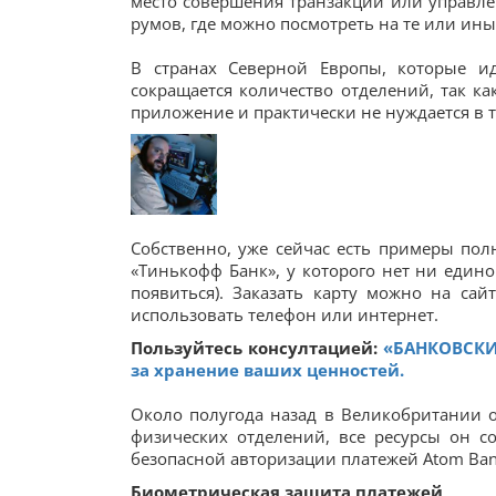
место совершения транзакций или управлен
румов, где можно посмотреть на те или ины
В странах Северной Европы, которые и
сокращается количество отделений, так к
приложение и практически не нуждается в 
Собственно, уже сейчас есть примеры пол
«Тинькофф Банк», у которого нет ни едино
появиться). Заказать карту можно на сай
использовать телефон или интернет.
Пользуйтесь консултацией:
«БАНКОВСКИЙ
за хранение ваших ценностей.
Около полугода назад в Великобритании о
физических отделений, все ресурсы он с
безопасной авторизации платежей Atom Ban
Биометрическая защита платежей