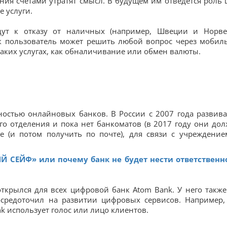
ия счетами утратят смысл. В будущем им отведется роль 
е услуги.
дут к отказу от наличных (например, Швеции и Норве
ак пользователь может решить любой вопрос через мобил
таких услугах, как обналичивание или обмен валюты.
ностью онлайновых банков. В России с 2007 года развива
го отделения и пока нет банкоматов (в 2017 году они до
те (и потом получить по почте), для связи с учреждени
 СЕЙФ» или почему банк не будет нести ответственн
ткрылся для всех цифровой банк Atom Bank. У него также
осредоточил на развитии цифровых сервисов. Например,
k использует голос или лицо клиентов.