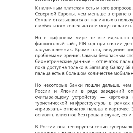
К наличным платежам есть много вопросов, 
Северной Европы, чем меньше в стране в
Сомали отказываются от наличных в пользу
с мобильного кошелька они могут оплатить
Но в цифровом мире не все идеально с
фишинговый сайт, PIN-код при снятии ден
злоумышленник. Кроме того, введение ци
проблемами зрения. Самым безопасным сп
биометрические данные – отпечаток пальц
пока доступна только в Samsung Galaxy S8 
пальца есть в большом количестве мобильн
Но некоторые банки пошли дальше, чем 
России и Японии в ряде заведений оп
считывающему устройству — карточка н
туристической инфраструктуры в рамках 
«привязать» отпечаток пальца к карточке.
оставить клиентов без гроша в случае, если 
В России она тестируется сетью супермарк
пожилого населения, которому сложно запом