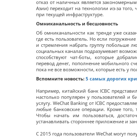
отказ от наличных является закономерным
Азии) переходит на технологии из-за того
при текущей инфраструктуре.
Омниканальность и бесшовность
Об омниканальности как тренде уже сказан
где есть пользователь. Но если погружени
и стремления набрать группу побольше лю
социальных каналах подразумевает возможн
способствуют чат-боты, которые добрал
перевод денег, пополнение мобильного сче
пока не все возможности, которые есть у по
Вспомните новость:
5 самых дорогих кр
Например, китайский банк ICBC представил
настолько популярен у пользователей и би
услугу. WeChat Banking от ICBC предоставл
любые банковские операции. Кроме того, 
Чтобы начать им пользоваться, достато
устанавливать стороннее приложение и зан
С 2015 года пользователи WeChat могут по