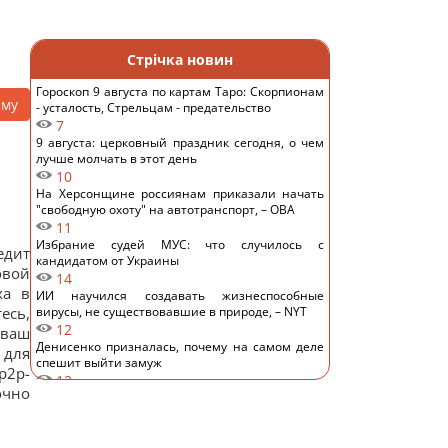
Стрічка новин
Гороскоп 9 августа по картам Таро: Скорпионам
аму
- усталость, Стрельцам - предательство
7
9 августа: церковный праздник сегодня, о чем
лучше молчать в этот день
10
На Херсонщине россиянам приказали начать
"свободную охоту" на автотранспорт, – ОВА
11
Избрание судей МУС: что случилось с
едит
кандидатом от Украины
овой
14
xa в
ИИ научился создавать жизнеспособные
есь,
вирусы, не существовавшие в природе, – NYT
12
 ваш
Денисенко призналась, почему на самом деле
 для
спешит выйти замуж
p2p-
12
очно
Зачем опытные хозяйки кладут фольгу в
холодильник: простой домашний лайфхак
14