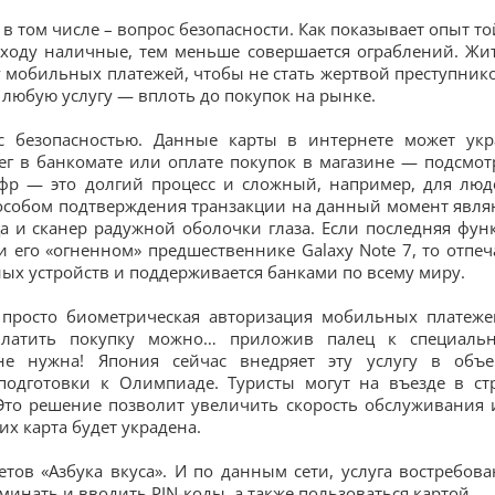
в том числе – вопрос безопасности. Как показывает опыт то
 ходу наличные, тем меньше совершается ограблений. Жи
 мобильных платежей, чтобы не стать жертвой преступнико
 любую услугу — вплоть до покупок на рынке.
 безопасностью. Данные карты в интернете может укр
ег в банкомате или оплате покупок в магазине — подсмот
фр — это долгий процесс и сложный, например, для люд
особом подтверждения транзакции на данный момент явля
а и сканер радужной оболочки глаза. Если последняя фун
и его «огненном» предшественнике Galaxy Note 7, то отпеч
ых устройств и поддерживается банками по всему миру.
просто биометрическая авторизация мобильных платеже
латить покупку можно… приложив палец к специаль
е нужна! Япония сейчас внедряет эту услугу в объе
подготовки к Олимпиаде. Туристы могут на въезде в ст
 Это решение позволит увеличить скорость обслуживания 
их карта будет украдена.
етов «Азбука вкуса». И по данным сети, услуга востребова
инать и вводить PIN-коды, а также пользоваться картой.