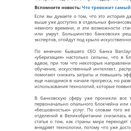
Вспомните новость:
Что тревожит самый
Если вы думаете о том, что это история д
выше уже доступно в отдельных финансовых
немного времени, и эти возможности ст
или умрут. Большинство банковских ре
экспертов, отойдут под крыло искусственно
По мнению бывшего CEO банка Barclay
«уберизация» настолько сильны, что в б
вдвое, при том что некоторые направлен
обучение, искусственный интеллект, расп
помогают снижать затраты и повышать эфф
еще находимся в начале прогресса, но раз
использования технологий, которые появили
В банковскую сферу уже проникли все 
первоначально опального блокчейна или 
«бесшовностью» услуг. По словам того же
отделений в Великобритании снизилась в
статья о том, как страны мира переходят 
внедряет технологии, потому что уже дост