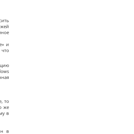
сить
ежей
мное
e» и
 что
ацию
dows
нная
, то
о же
му в
йн в