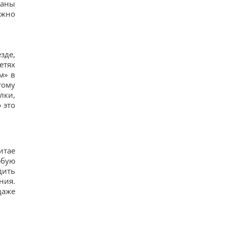
раны
законопроект Грэма заставит его принять меры,
– WSJ
ожно
16
Саудовская Аравия, Пакистан и Турция
заключили соглашение о взаимной обороне, –
Reuters
зде,
21
етях
Россия предлагает иностранным заказчикам
новую ракету для Су-57, – СМИ
м» в
23
тому
Старый монитор еще рано выбрасывать: как
лки,
использовать его повторно с пользой
 это
22
Одна фраза мгновенно поставит на место
высокомерного человека: психолог раскрыла
секрет
15
итае
юбую
дить
ния.
даже