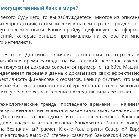
 могущественный банк в мире?
алекого будущего, то вы заблуждаетесь. Многое из описан
 учреждениях, в том числе и в нашей стране. Пройдет со
анут повсеместными. Банки пройдут цифровую трансформ
шений, которые раньше принимались на основании мн
го интеллекта.
s Энтони Джекинса, влияние технологий на отрасль 
лижайшее время расходы на банковский персонал сократ
ия получения доходов сократятся примерно на 60%. Маши
ределенная передача данных доказывают свою эффективно
ективность финансовых сервисов. Банкир считает, что мы
витие бизнеса в финансовой сфере уже стало невозможным
сь у человечества в течение последних пяти-десяти лет.
технологические тренды последнего времени — начина
искусственного интеллекта и заканчивая омниканальност
 Дженкинса, за последние пять лет посещаемость банков
двое, падает и использование банкоматов. Раньше выхо
на безналичный расчет. Кто-то (как страны Северной Евр
иг настолько высокой степени развития банковской сферы,