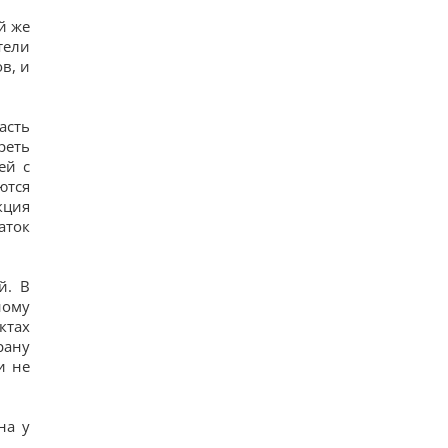
й же
тели
в, и
асть
реть
ей с
ются
кция
аток
й. В
ному
ктах
рану
и не
на у