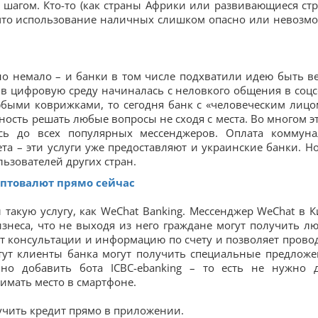
 шагом. Кто-то (как страны Африки или развивающиеся ст
, что использование наличных слишком опасно или невозм
о немало – и банки в том числе подхватили идею быть ве
е в цифровую среду начиналась с неловкого общения в соцс
быми коврижками, то сегодня банк с «человеческим лицо
ость решать любые вопросы не сходя с места. Во многом э
ись до всех популярных мессенджеров. Оплата коммуна
та – эти услуги уже предоставляют и украинские банки. Но
льзователей других стран.
иптовалют прямо сейчас
 такую услугу, как WeChat Banking. Мессенджер WeChat в К
знеса, что не выходя из него граждане могут получить л
яет консультации и информацию по счету и позволяет прово
тут клиенты банка могут получить специальные предложе
чно добавить бота ICBC-ebanking – то есть не нужно 
имать место в смартфоне.
лучить кредит прямо в приложении.