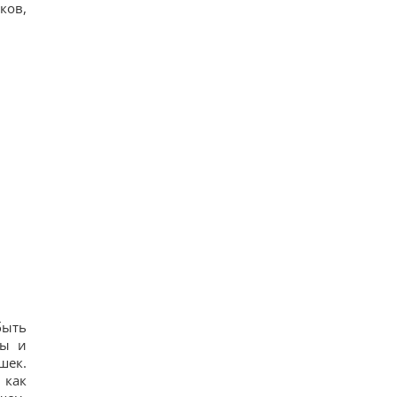
ков,
быть
ры и
шек.
 как