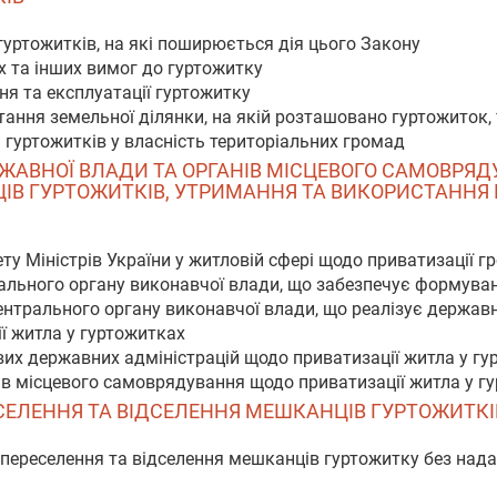
 гуртожитків, на які поширюється дія цього Закону
их та інших вимог до гуртожитку
ня та експлуатації гуртожитку
тання земельної ділянки, на якій розташовано гуртожиток, 
і гуртожитків у власність територіальних громад
ДЕРЖАВНОЇ ВЛАДИ ТА ОРГАНІВ МІСЦЕВОГО САМОВР
ЦІВ ГУРТОЖИТКІВ, УТРИМАННЯ ТА ВИКОРИСТАННЯ
ту Міністрів України у житловій сфері щодо приватизації 
ального органу виконавчої влади, що забезпечує формуван
ентрального органу виконавчої влади, що реалізує держав
ї житла у гуртожитках
вих державних адміністрацій щодо приватизації житла у гу
ів місцевого самоврядування щодо приватизації житла у г
РЕСЕЛЕННЯ ТА ВІДСЕЛЕННЯ МЕШКАНЦІВ ГУРТОЖИТКІ
 переселення та відселення мешканців гуртожитку без нада