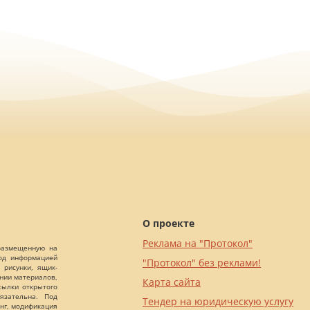
О проекте
Реклама на "Протокол"
 размещенную на
Под информацией
"Протокол" без реклами!
 рисунки, ящик-
ании материалов,
Карта сайта
сылки открытого
язательна. Под
Тендер на юридическую услугу
нг, модификация