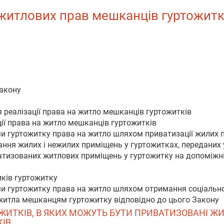
житлових прав мешканців гуртожитків 
Закону
 реалізації права на житло мешканців гуртожитків
ції права на житло мешканців гуртожитків
ми гуртожитку права на житло шляхом приватизації жилих 
ання жилих і нежилих приміщень у гуртожитках, переданих 
атизованих житлових приміщень у гуртожитку на допоміжні
иків гуртожитку
ми гуртожитку права на житло шляхом отримання соціальн
 житла мешканцям гуртожитку відповідно до цього Закону
ТОЖИТКІВ, В ЯКИХ МОЖУТЬ БУТИ ПРИВАТИЗОВАНІ ЖИ
КІВ