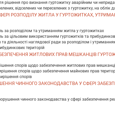
ття рішення про визнання гуртожитку аварійним чи непри
селених, відселених чи переселених з гуртожитку, на облік
СФЕРІ РОЗПОДІЛУ ЖИТЛА У ГУРТОЖИТКАХ, УТРИМ
ль за розподілом та утриманням житла у гуртожитках
ль за цільовим використанням гуртожитків та прибудинков
та діяльності наглядової ради за розподілом і утримання
рибудинкових територій
ЗАБЕЗПЕЧЕННЯ ЖИТЛОВИХ ПРАВ МЕШКАНЦІВ ГУРТО
рішення спорів щодо забезпечення житлових прав мешканці
ирішення спорів щодо забезпечення майнових прав територ
вирішення спорів
РУШЕННЯ ЧИННОГО ЗАКОНОДАВСТВА У СФЕРІ ЗАБЕЗ
 порушення чинного законодавства у сфері забезпечення ре