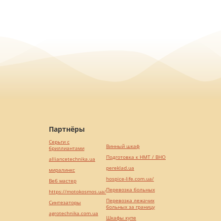
Партнёры
Серьги с
Винный шкаф
бриллиантами
Подготовка к НМТ / ВНО
alliancetechnika.ua
pereklad.ua
миралинкс
hospice-life.com.ua/
Веб мастер
Перевозка больных
https://motokosmos.ua/
Перевозка лежачих
Синтезаторы
больных за границу
agrotechnika.com.ua
Шкафы купе