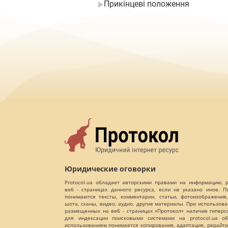
Прикінцеві положення
Юридические оговорки
Protocol.ua обладает авторскими правами на информацию,
веб - страницах данного ресурса, если не указано иное. 
понимаются тексты, комментарии, статьи, фотоизображения,
шота, сканы, видео, аудио, другие материалы. При использов
размещенных на веб - страницах «Протокол» наличие гиперс
для индексации поисковыми системами на protocol.ua об
использованием понимается копирования, адаптация, рерайти