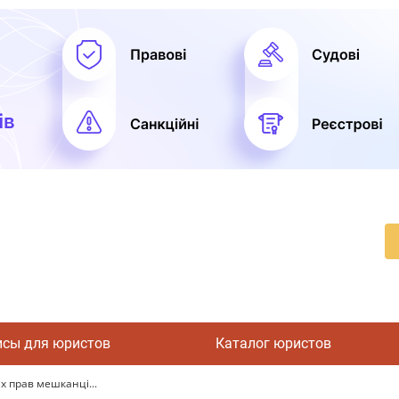
исы для юристов
Каталог юристов
х прав мешканці...