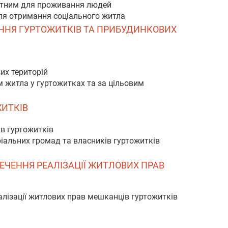
датним для проживання людей
 для отримання соціального житла
АННЯ ГУРТОЖИТКІВ ТА ПРИБУДИНКОВИХ
их територій
м житла у гуртожитках та за цільовим
ЖИТКІВ
в гуртожитків
іальних громад та власників гуртожитків
ПЕЧЕННЯ РЕАЛІЗАЦІЇ ЖИТЛОВИХ ПРАВ
алізації житлових прав мешканців гуртожитків