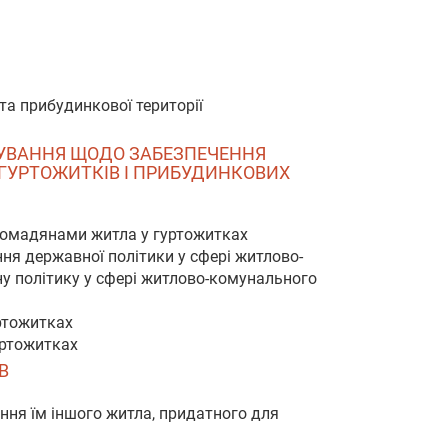
та прибудинкової території
ЯДУВАННЯ ЩОДО ЗАБЕЗПЕЧЕННЯ
 ГУРТОЖИТКІВ І ПРИБУДИНКОВИХ
громадянами житла у гуртожитках
ня державної політики у сфері житлово-
ну політику у сфері житлово-комунального
ртожитках
уртожитках
В
ння їм іншого житла, придатного для