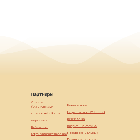
Партнёры
Серьги с
Винный шкаф
бриллиантами
Подготовка к НМТ / ВНО
alliancetechnika.ua
pereklad.ua
миралинкс
hospice-life.com.ua/
Веб мастер
Перевозка больных
https://motokosmos.ua/
Перевозка лежачих