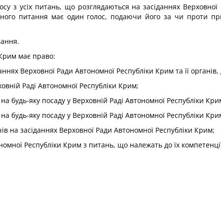
су з усіх питань, що розглядаються на засіданнях Верховної 
кожного питання має один голос, подаючи його за чи проти п
вання.
 Крим має право:
аннях Верховної Ради Автономної Республіки Крим та її органів, 
ховній Раді Автономної Республіки Крим;
 на будь-яку посаду у Верховній Раді Автономної Республіки Крим
 на будь-яку посаду у Верховній Раді Автономної Республіки Крим
ачів на засіданнях Верховної Ради Автономної Республіки Крим;
ономної Республіки Крим з питань, що належать до їх компетенції