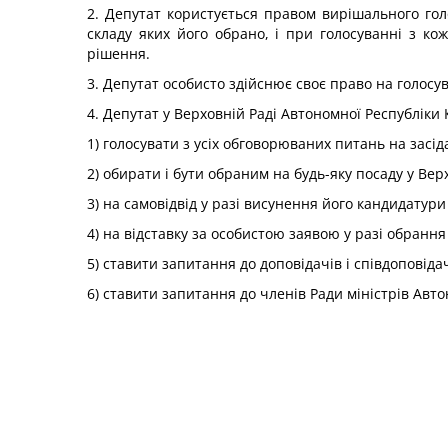
2. Депутат користується правом вирішального голо
складу яких його обрано, і при голосуванні з 
рішення.
3. Депутат особисто здійснює своє право на голосу
4. Депутат у Верховній Раді Автономної Республіки
1) голосувати з усіх обговорюваних питань на засід
2) обирати і бути обраним на будь-яку посаду у Вер
3) на самовідвід у разі висунення його кандидатури
4) на відставку за особистою заявою у разі обрання
5) ставити запитання до доповідачів і співдоповід
6) ставити запитання до членів Ради міністрів Авт