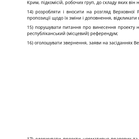
Крим, підкомісій, робочих груп, до складу яких він 
14) розробляти і вносити на розгляд Верховної 
пропозиції щодо їх зміни і доповнення, відкликати
15) порушувати питання про винесення проекту н
республіканський (місцевий) референдум;
16) оголошувати звернення, заяви на засіданнях Ве
17) одержувати проекти нормативно-правових та 