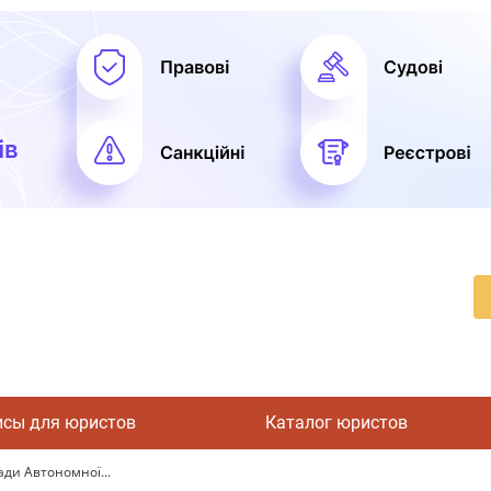
исы для юристов
Каталог юристов
ади Автономної...