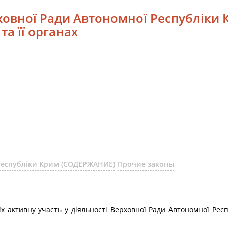
рховної Ради Автономної Республіки 
а її органах
 Республіки Крим (СОДЕРЖАНИЕ)
Прочие законы
їх активну участь у діяльності Верховної Ради Автономної Респ