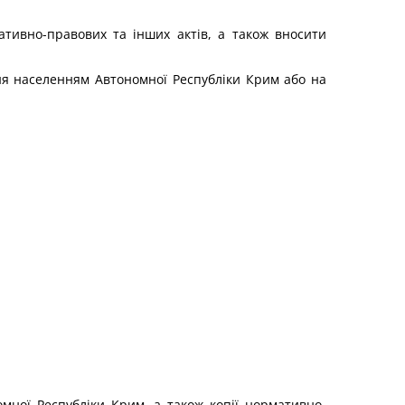
ативно-правових та інших актів, а також вносити
ня населенням Автономної Республіки Крим або на
мної Республіки Крим, а також копії нормативно-