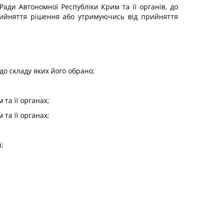
Ради Автономної Республіки Крим та її органів, до
рийняття рішення або утримуючись від прийняття
до складу яких його обрано;
 та її органах;
 та її органах;
;