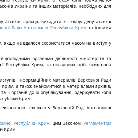
конів України та інших матеріалів, необхідних для
татській фракції, виходити зі складу депутатської
вної Ради Автономної Республіки Крим
та іншими
м, якщо не вдалося скористатися часом на виступ у
ідповідними органами діяльності міністерств та
ної Республіки Крим, та посадових осіб, яких вона
иступів, інформаційних матеріалів Верховної Ради
и Крим, а також знайомитися з матеріалами архівів,
а її органів до їх опублікування, одержувати копії
еспубліки Крим;
електронною технікою у Верховній Раді Автономної
омної Республіки Крим
, цим Законом,
Регламентом
ки Крим.