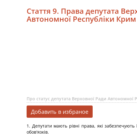
Стаття 9. Права депутата Ве
Автономної Республіки Крим т
Про статус депутата Верховної Ради Автономної
Добавить в избраное
1. Депутати мають рівні права, які забезпечують 
обов'язків.