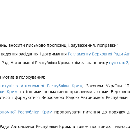
тань, вносити письмово пропозиції, зауваження, поправки;
у ведення засідання і дотримання
Регламенту Верховної Ради Ав
 Раді Автономної Республіки Крим, крім зазначених у
пунктах 2
,
з мотивів голосування;
титуцією Автономної Республіки Крим
, Законом України "П
іки Крим
та іншими нормативно-правовими актами Верховної
аються і формуються Верховною Радою Автономної Республіки 
ономної Республіки Крим
пропонувати питання до порядку ден
 Ради Автономної Республіки Крим, а також постійних, тимчас