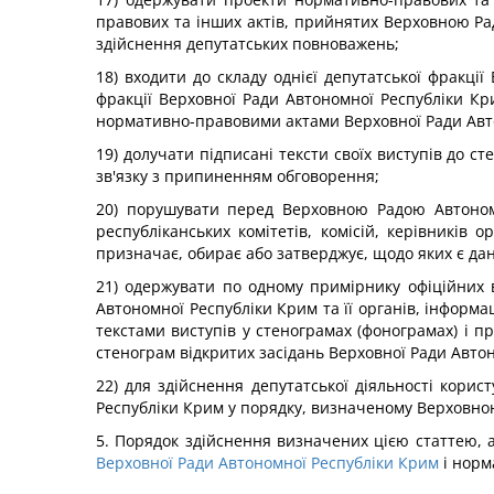
правових та інших актів, прийнятих Верховною Рад
здійснення депутатських повноважень;
18) входити до складу однієї депутатської фракці
фракції Верховної Ради Автономної Республіки К
нормативно-правовими актами Верховної Ради Авт
19) долучати підписані тексти своїх виступів до 
зв'язку з припиненням обговорення;
20) порушувати перед Верховною Радою Автономн
республіканських комітетів, комісій, керівників 
призначає, обирає або затверджує, щодо яких є да
21) одержувати по одному примірнику офіційних в
Автономної Республіки Крим та її органів, інформа
текстами виступів у стенограмах (фонограмах) і пр
стенограм відкритих засідань Верховної Ради Автон
22) для здійснення депутатської діяльності кори
Республіки Крим у порядку, визначеному Верховно
5. Порядок здійснення визначених цією статтею, 
Верховної Ради Автономної Республіки Крим
і норм