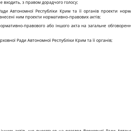
не входить, з правом дорадчого голосу;
Ради Автономної Республіки Крим та її органів проекти норм
 внесені ним проекти нормативно-правових актів;
ормативно-правового або іншого акта на загальне обговорен
рховної Ради Автономної Республіки Крим та її органів;
інших актів, що вносяться на розгляд Верховної Ради Автоно