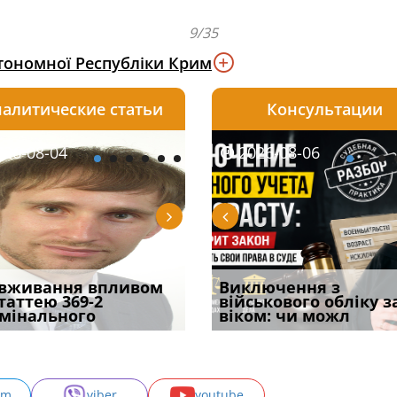
9/35
втономної Республіки Крим
алитические статьи
Консультации
08-06
26-08-04
2026-08-05
2026-08-06
2026-08-04
2026-08-06
2026-07-30
уд встановив для
вживання впливом
Особливості захисту у
Документи, на яких не
Переоформлення
Виключення з
Восьмий ААС фак
одування шкоди
статтею 369-2
кримінальному
проставляється
відстрочки за іншою
військового обліку з
підтвердив, що 
с
мінального
провадженні: я
апостиль: пер
підставою: нов
віком: чи можл
може скас
am
viber
youtube