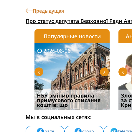
Предыдущая
Про статус депутата Верховної Ради А
Популярные новости
Ан
2026-08-06
2026-08-03
2026-
20
і
НБУ змінив правила
Водії можуть отримати
Якщо с
Зло
способом
примусового списання
компенсацію за
відшк
за 
вих
коштів: що
незаконні дії
наявні
Кри
Мы в социальных сетях:
page
group
telegr