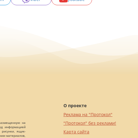
О проекте
Реклама на "Протокол"
"Протокол" без реклами!
 размещенную на
Под информацией
Карта сайта
 рисунки, ящик-
ании материалов,