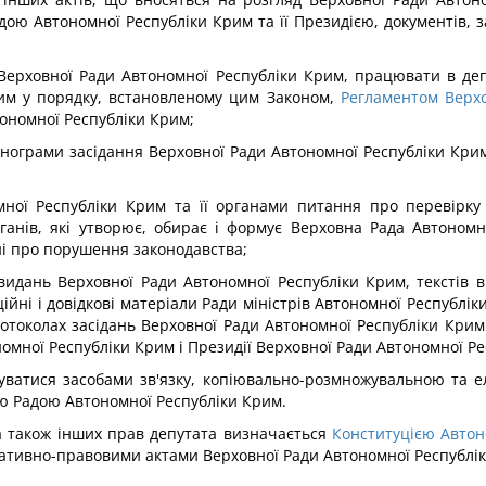
ою Автономної Республіки Крим та її Президією, документів, за
ї Верховної Ради Автономної Республіки Крим, працювати в депу
рим у порядку, встановленому цим Законом,
Регламентом Верхо
ономної Республіки Крим;
стенограми засідання Верховної Ради Автономної Республіки Кри
ої Республіки Крим та її органами питання про перевірку в
органів, які утворює, обирає і формує Верховна Рада Автоном
ні про порушення законодавства;
идань Верховної Ради Автономної Республіки Крим, текстів в
ційні і довідкові матеріали Ради міністрів Автономної Республік
отоколах засідань Верховної Ради Автономної Республіки Крим т
омної Республіки Крим і Президії Верховної Ради Автономної Р
стуватися засобами зв'язку, копіювально-розмножувальною та 
ю Радою Автономної Республіки Крим.
а також інших прав депутата визначається
Конституцією Автон
ативно-правовими актами Верховної Ради Автономної Республі