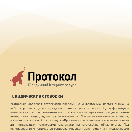
Юридические оговорки
Protocol.ua обладает авторскими правами на информацию, размещенную на
веб - страницах данного ресурса, если не указано иное. Под информацией
понимаются тексты, комментарии, статьи, фотоизображения, рисунки, ящик-
шота, сканы, видео, аудио, другие материалы. При использовании материалов,
размещенных на веб - страницах «Протокол» наличие гиперссылки открытого
для индексации поисковыми системами на protocol.ua обязательна. Под
использованием понимается копирования, адаптация, рерайтинг, модификация