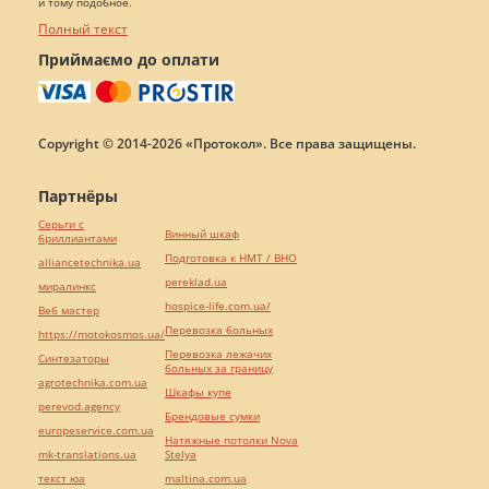
и тому подобное.
Полный текст
Приймаємо до оплати
Copyright © 2014-2026 «Протокол». Все права защищены.
Партнёры
Серьги с
Винный шкаф
бриллиантами
Подготовка к НМТ / ВНО
alliancetechnika.ua
pereklad.ua
миралинкс
hospice-life.com.ua/
Веб мастер
Перевозка больных
https://motokosmos.ua/
Перевозка лежачих
Синтезаторы
больных за границу
agrotechnika.com.ua
Шкафы купе
perevod.agency
Брендовые сумки
europeservice.com.ua
Натяжные потолки Nova
mk-translations.ua
Stelya
текст юа
maltina.com.ua