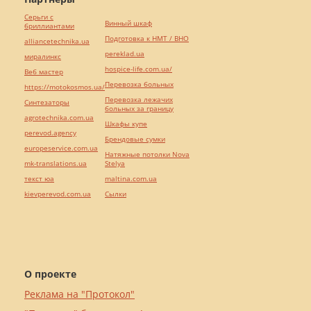
Серьги с
Винный шкаф
бриллиантами
Подготовка к НМТ / ВНО
alliancetechnika.ua
pereklad.ua
миралинкс
hospice-life.com.ua/
Веб мастер
Перевозка больных
https://motokosmos.ua/
Перевозка лежачих
Синтезаторы
больных за границу
agrotechnika.com.ua
Шкафы купе
perevod.agency
Брендовые сумки
europeservice.com.ua
Натяжные потолки Nova
mk-translations.ua
Stelya
текст юа
maltina.com.ua
kievperevod.com.ua
Cылки
О проекте
Реклама на "Протокол"