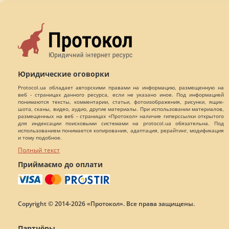
Юридические оговорки
Protocol.ua обладает авторскими правами на информацию, размещенную на
веб - страницах данного ресурса, если не указано иное. Под информацией
понимаются тексты, комментарии, статьи, фотоизображения, рисунки, ящик-
шота, сканы, видео, аудио, другие материалы. При использовании материалов,
размещенных на веб - страницах «Протокол» наличие гиперссылки открытого
для индексации поисковыми системами на protocol.ua обязательна. Под
использованием понимается копирования, адаптация, рерайтинг, модификация
и тому подобное.
Полный текст
Приймаємо до оплати
Copyright © 2014-2026 «Протокол». Все права защищены.
Партнёры