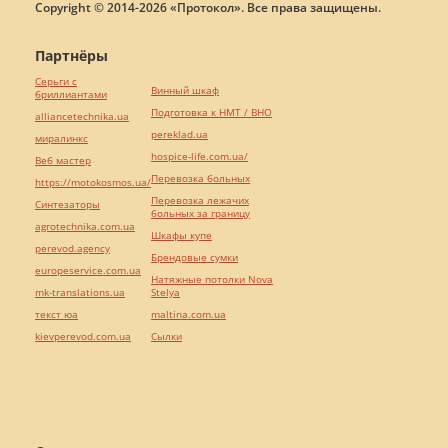
Copyright © 2014-2026 «Протокол». Все права защищены.
Партнёры
Серьги с
Винный шкаф
бриллиантами
Подготовка к НМТ / ВНО
alliancetechnika.ua
pereklad.ua
миралинкс
hospice-life.com.ua/
Веб мастер
Перевозка больных
https://motokosmos.ua/
Перевозка лежачих
Синтезаторы
больных за границу
agrotechnika.com.ua
Шкафы купе
perevod.agency
Брендовые сумки
europeservice.com.ua
Натяжные потолки Nova
mk-translations.ua
Stelya
текст юа
maltina.com.ua
kievperevod.com.ua
Cылки