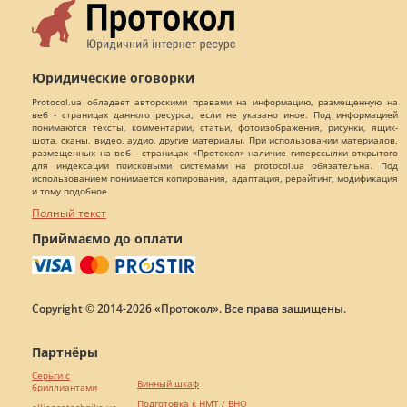
Юридические оговорки
Protocol.ua обладает авторскими правами на информацию, размещенную на
веб - страницах данного ресурса, если не указано иное. Под информацией
понимаются тексты, комментарии, статьи, фотоизображения, рисунки, ящик-
шота, сканы, видео, аудио, другие материалы. При использовании материалов,
размещенных на веб - страницах «Протокол» наличие гиперссылки открытого
для индексации поисковыми системами на protocol.ua обязательна. Под
использованием понимается копирования, адаптация, рерайтинг, модификация
и тому подобное.
Полный текст
Приймаємо до оплати
Copyright © 2014-2026 «Протокол». Все права защищены.
Партнёры
Серьги с
Винный шкаф
бриллиантами
Подготовка к НМТ / ВНО