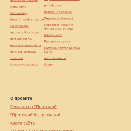
alliancetechnika.ua
pereklad.ua
миралинкс
hospice-life.com.ua/
Веб мастер
Перевозка больных
https://motokosmos.ua/
Перевозка лежачих
Синтезаторы
больных за границу
agrotechnika.com.ua
Шкафы купе
perevod.agency
Брендовые сумки
europeservice.com.ua
Натяжные потолки Nova
mk-translations.ua
Stelya
текст юа
maltina.com.ua
kievperevod.com.ua
Cылки
О проекте
Реклама на "Протокол"
"Протокол" без реклами!
Карта сайта