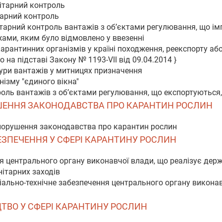
нітарний контроль
тарний контроль
ітарний контроль вантажів з об’єктами регулювання, що і
ами, яким було відмовлено у ввезенні
арантинних організмів у країні походження, реекспорту аб
 на підставі Закону № 1193-VII від 09.04.2014 }
дури вантажів у митницях призначення
нізму "єдиного вікна"
роль вантажів з об’єктами регулювання, що експортуються
РУШЕННЯ ЗАКОНОДАВСТВА ПРО КАРАНТИН РОСЛИН
 порушення законодавства про карантин рослин
АБЕЗПЕЧЕННЯ У СФЕРІ КАРАНТИНУ РОСЛИН
я центрального органу виконавчої влади, що реалізує держ
нітарних заходів
ріально-технічне забезпечення центрального органу виконав
ИЦТВО У СФЕРІ КАРАНТИНУ РОСЛИН