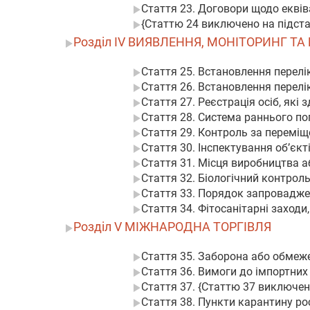
Стаття 23. Договори щодо еквів
{Статтю 24 виключено на підстав
Розділ IV ВИЯВЛЕННЯ, МОНІТОРИНГ 
Стаття 25. Встановлення перелі
Стаття 26. Встановлення перелі
Стаття 27. Реєстрація осіб, які
Стаття 28. Система раннього п
Стаття 29. Контроль за переміщ
Стаття 30. Інспектування об’єк
Стаття 31. Місця виробництва аб
Стаття 32. Біологічний контро
Стаття 33. Порядок запровадже
Стаття 34. Фітосанітарні заходи
Розділ V МІЖНАРОДНА ТОРГІВЛЯ
Стаття 35. Заборона або обмеж
Стаття 36. Вимоги до імпортних
Стаття 37. {Статтю 37 виключено
Стаття 38. Пункти карантину ро