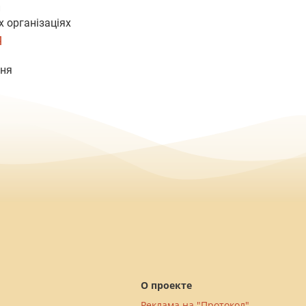
и
х організаціях
Я
ння
О проекте
Реклама на "Протокол"