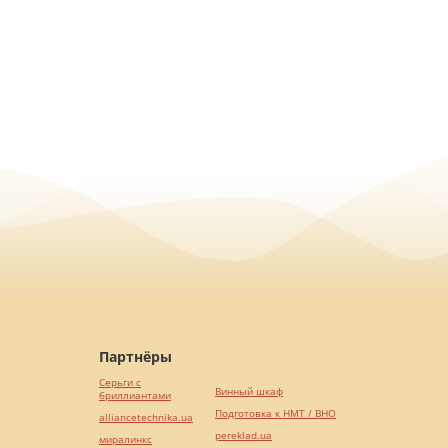
Партнёры
Серьги с
Винный шкаф
бриллиантами
Подготовка к НМТ / ВНО
alliancetechnika.ua
pereklad.ua
миралинкс