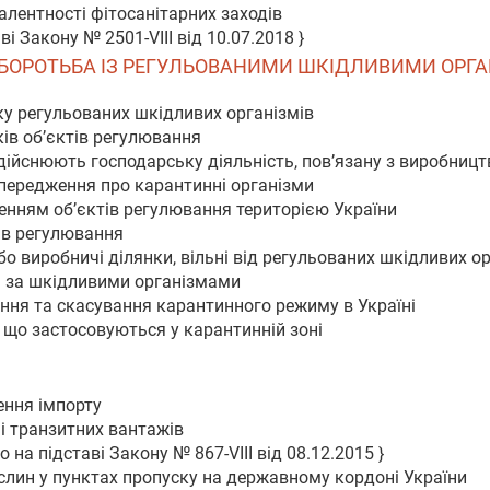
алентності фітосанітарних заходів
і Закону № 2501-VIII від 10.07.2018 }
ТА БОРОТЬБА ІЗ РЕГУЛЬОВАНИМИ ШКІДЛИВИМИ ОРГ
ку регульованих шкідливих організмів
ків об’єктів регулювання
 здійснюють господарську діяльність, пов’язану з виробниц
опередження про карантинні організми
енням об’єктів регулювання територією України
тів регулювання
о виробничі ділянки, вільні від регульованих шкідливих о
ль за шкідливими організмами
ння та скасування карантинного режиму в Україні
, що застосовуються у карантинній зоні
ення імпорту
 і транзитних вантажів
 на підставі Закону № 867-VIII від 08.12.2015 }
слин у пунктах пропуску на державному кордоні України