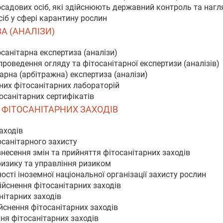
посадових осіб, які здійснюють державний контроль та нагл
сіб у сфері карантину рослин
ЗА (АНАЛІЗИ)
осанітарна експертиза (аналізи)
проведення огляду та фітосанітарної експертизи (аналізів)
арна (арбітражна) експертиза (аналізи)
них фітосанітарних лабораторій
тосанітарних сертифікатів
Я ФІТОСАНІТАРНИХ ЗАХОДІВ
заходів
осанітарного захисту
внесення змін та прийняття фітосанітарних заходів
ризику та управління ризиком
сті іноземної національної організації захисту рослин
ійснення фітосанітарних заходів
нітарних заходів
ійснення фітосанітарних заходів
ня фітосанітарних заходів