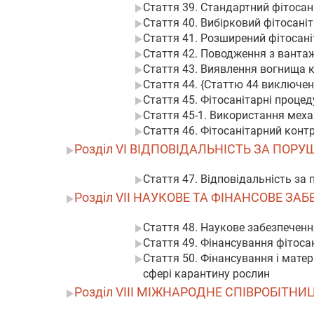
Стаття 39. Стандартний фітоса
Стаття 40. Вибірковий фітосані
Стаття 41. Розширений фітосан
Стаття 42. Поводження з вантаж
Стаття 43. Виявлення вогнища к
Стаття 44. {Статтю 44 виключено
Стаття 45. Фітосанітарні проце
Стаття 45-1. Використання меха
Стаття 46. Фітосанітарний конт
Розділ VI ВІДПОВІДАЛЬНІСТЬ ЗА ПО
Стаття 47. Відповідальність за
Розділ VII НАУКОВЕ ТА ФІНАНСОВЕ З
Стаття 48. Наукове забезпеченн
Стаття 49. Фінансування фітоса
Стаття 50. Фінансування і мате
сфері карантину рослин
Розділ VIII МІЖНАРОДНЕ СПІВРОБІТН