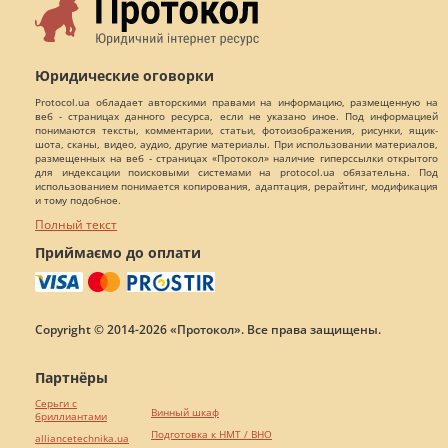
Юридические оговорки
Protocol.ua обладает авторскими правами на информацию, размещенную на
веб - страницах данного ресурса, если не указано иное. Под информацией
понимаются тексты, комментарии, статьи, фотоизображения, рисунки, ящик-
шота, сканы, видео, аудио, другие материалы. При использовании материалов,
размещенных на веб - страницах «Протокол» наличие гиперссылки открытого
для индексации поисковыми системами на protocol.ua обязательна. Под
использованием понимается копирования, адаптация, рерайтинг, модификация
и тому подобное.
Полный текст
Приймаємо до оплати
Copyright © 2014-2026 «Протокол». Все права защищены.
Партнёры
Серьги с
Винный шкаф
бриллиантами
Подготовка к НМТ / ВНО
alliancetechnika.ua