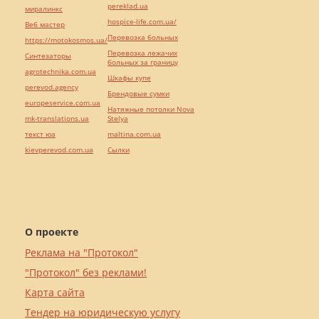
pereklad.ua
миралинкс
hospice-life.com.ua/
Веб мастер
Перевозка больных
https://motokosmos.ua/
Перевозка лежачих
Синтезаторы
больных за границу
agrotechnika.com.ua
Шкафы купе
perevod.agency
Брендовые сумки
europeservice.com.ua
Натяжные потолки Nova
mk-translations.ua
Stelya
текст юа
maltina.com.ua
kievperevod.com.ua
Cылки
О проекте
Реклама на "Протокол"
"Протокол" без реклами!
Карта сайта
Тендер на юридическую услугу