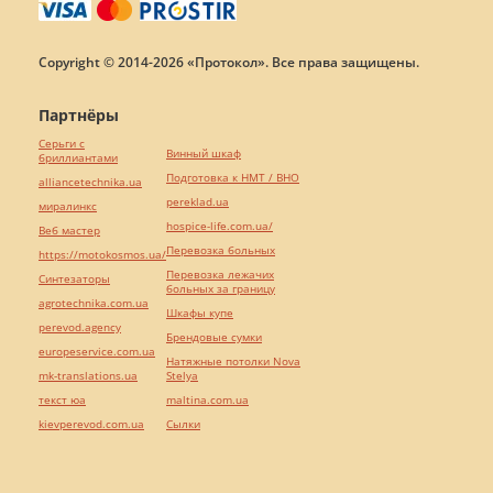
Copyright © 2014-2026 «Протокол». Все права защищены.
Партнёры
Серьги с
Винный шкаф
бриллиантами
Подготовка к НМТ / ВНО
alliancetechnika.ua
pereklad.ua
миралинкс
hospice-life.com.ua/
Веб мастер
Перевозка больных
https://motokosmos.ua/
Перевозка лежачих
Синтезаторы
больных за границу
agrotechnika.com.ua
Шкафы купе
perevod.agency
Брендовые сумки
europeservice.com.ua
Натяжные потолки Nova
mk-translations.ua
Stelya
текст юа
maltina.com.ua
kievperevod.com.ua
Cылки