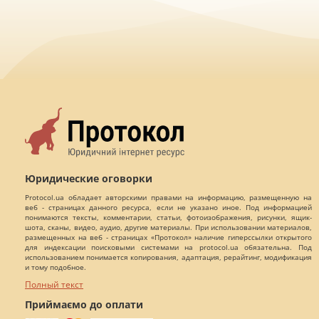
Юридические оговорки
Protocol.ua обладает авторскими правами на информацию, размещенную на
веб - страницах данного ресурса, если не указано иное. Под информацией
понимаются тексты, комментарии, статьи, фотоизображения, рисунки, ящик-
шота, сканы, видео, аудио, другие материалы. При использовании материалов,
размещенных на веб - страницах «Протокол» наличие гиперссылки открытого
для индексации поисковыми системами на protocol.ua обязательна. Под
использованием понимается копирования, адаптация, рерайтинг, модификация
и тому подобное.
Полный текст
Приймаємо до оплати