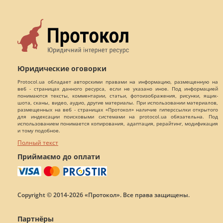
Юридические оговорки
Protocol.ua обладает авторскими правами на информацию, размещенную на
веб - страницах данного ресурса, если не указано иное. Под информацией
понимаются тексты, комментарии, статьи, фотоизображения, рисунки, ящик-
шота, сканы, видео, аудио, другие материалы. При использовании материалов,
размещенных на веб - страницах «Протокол» наличие гиперссылки открытого
для индексации поисковыми системами на protocol.ua обязательна. Под
использованием понимается копирования, адаптация, рерайтинг, модификация
и тому подобное.
Полный текст
Приймаємо до оплати
Copyright © 2014-2026 «Протокол». Все права защищены.
Партнёры