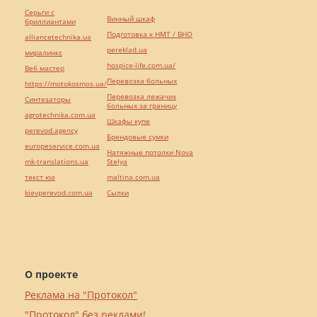
Серьги с
Винный шкаф
бриллиантами
Подготовка к НМТ / ВНО
alliancetechnika.ua
pereklad.ua
миралинкс
hospice-life.com.ua/
Веб мастер
Перевозка больных
https://motokosmos.ua/
Перевозка лежачих
Синтезаторы
больных за границу
agrotechnika.com.ua
Шкафы купе
perevod.agency
Брендовые сумки
europeservice.com.ua
Натяжные потолки Nova
mk-translations.ua
Stelya
текст юа
maltina.com.ua
kievperevod.com.ua
Cылки
О проекте
Реклама на "Протокол"
"Протокол" без реклами!