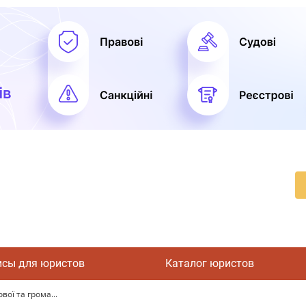
исы для юристов
Каталог юристов
вої та грома...