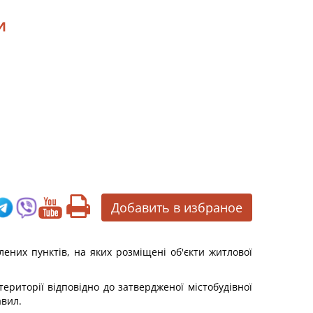
и
Добавить в избраное
лених пунктів, на яких розміщені об'єкти житлової
території відповідно до затвердженої містобудівної
авил.