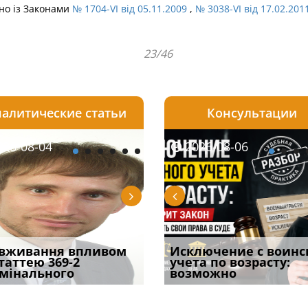
дно із Законами
№ 1704-VI від 05.11.2009
,
№ 3038-VI від 17.02.201
23/46
алитические статьи
Консультации
08-05
26-08-04
2026-07-24
2026-08-05
2026-08-04
2026-08-06
2026-07-30
трафував
вживання впливом
Обшук у житлі або офісі:
Чоловік помер, але
Переоформлення
Исключение с воинс
Восьмий ААС фак
ира військової
статтею 369-2
як діяти з перших
позика залишилася: як
відстрочки за іншою
учета по возрасту:
підтвердив, що 
и за ігн
мінального
хвилин
фраза «на
підставою: нов
возможно
може скас