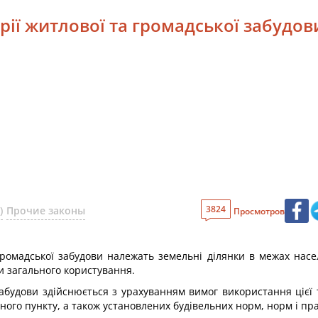
орії житлової та громадської забудов
3824
)
Прочие законы
Просмотров
 громадської забудови належать земельні ділянки в межах насе
ти загального користування.
забудови здійснюється з урахуванням вимог використання цієї 
ного пункту, а також установлених будівельних норм, норм і пр