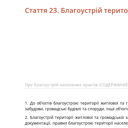
Стаття 23. Благоустрій терит
Про благоустрій населених пунктів (СОДЕРЖАНИЕ
1. До об'єктів благоустрою території житлової та
забудови, громадські будівлі та споруди, інші об'єк
2. Благоустрій території житлової та громадської 
документації, правил благоустрою території населе