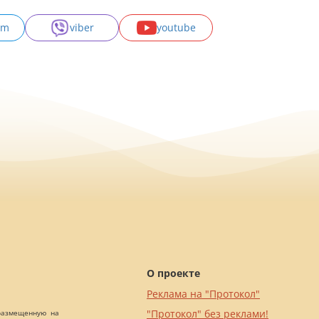
am
viber
youtube
О проекте
Реклама на "Протокол"
"Протокол" без реклами!
 размещенную на