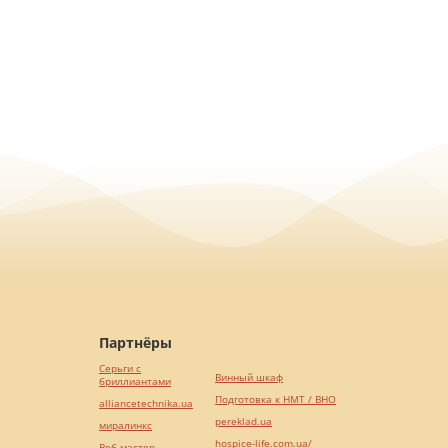
Партнёры
Серьги с
Винный шкаф
бриллиантами
Подготовка к НМТ / ВНО
alliancetechnika.ua
pereklad.ua
миралинкс
hospice-life.com.ua/
Веб мастер