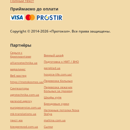
Полный текст
Приймаємо до оплати
Copyright © 2014-2026 «Протокол». Все права защищены.
Партнёры
Серьги с
Винный шкаф
бриллиантами
Подготовка к НМТ / ВНО
alliancetechnika.ua
pereklad.ua
миралинкс
hospice-life.com.ua/
Веб мастер
Перевозка больных
https://motokosmos.ua/
Перевозка лежачих
Синтезаторы
больных за границу
agrotechnika.com.ua
Шкафы купе
perevod.agency
Брендовые сумки
europeservice.com.ua
Натяжные потолки Nova
mk-translations.ua
Stelya
текст юа
maltina.com.ua
kievperevod.com.ua
Cылки