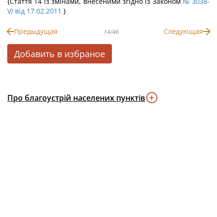
{Стаття 14 із змінами, внесеними згідно із Законом
№ 3038-
VI від 17.02.2011
}
Предыдущая
Следующая
14/46
Добавить в избраное
Про благоустрій населених пунктів