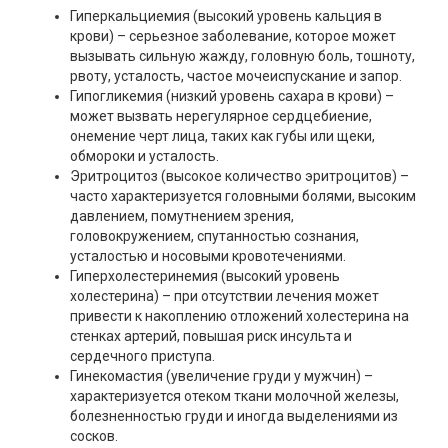
Гиперкальциемия (высокий уровень кальция в
крови) – серьезное заболевание, которое может
вызывать сильную жажду, головную боль, тошноту,
рвоту, усталость, частое мочеиспускание и запор.
Гипогликемия (низкий уровень сахара в крови) –
может вызвать нерегулярное сердцебиение,
онемение черт лица, таких как губы или щеки,
обмороки и усталость.
Эритроцитоз (высокое количество эритроцитов) –
часто характеризуется головными болями, высоким
давлением, помутнением зрения,
головокружением, спутанностью сознания,
усталостью и носовыми кровотечениями.
Гиперхолестеринемия (высокий уровень
холестерина) – при отсутствии лечения может
привести к накоплению отложений холестерина на
стенках артерий, повышая риск инсульта и
сердечного приступа.
Гинекомастия (увеличение груди у мужчин) –
характеризуется отеком ткани молочной железы,
болезненностью груди и иногда выделениями из
сосков.