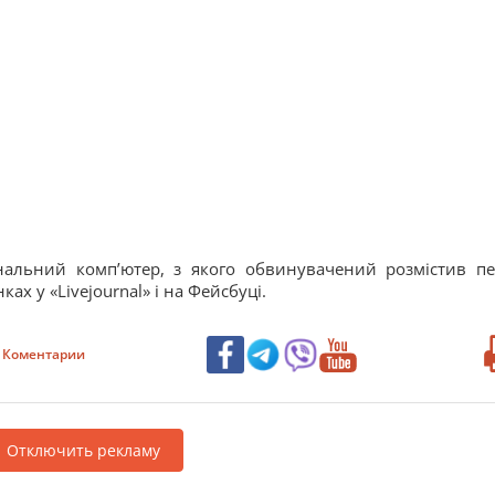
нальний комп’ютер, з якого обвинувачений розмістив п
ах у «Livejournal» і на Фейсбуці.
Коментарии
Отключить рекламу