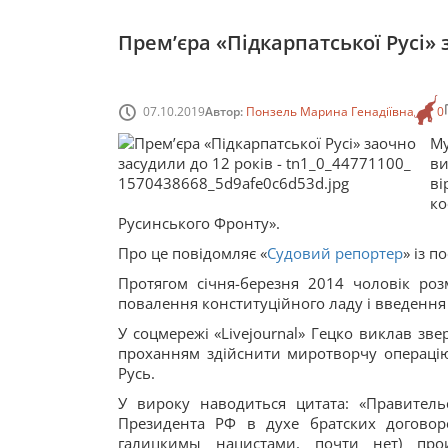
Прем’єра «Підкарпатської Русі» 
07.10.2019
Автор:
Понзель Марина Генадіївна
0
Му
ви
в
ко
Русинського Фронту».
Про це повідомляє «
Судовий репортер
» із 
Протягом січня-березня 2014 чоловік розм
повалення конституційного ладу і введення
У соцмережі «Livejournal» Гецко виклав зве
проханням здійснити миротворчу операцію,
Русь.
У вироку наводиться цитата: «Правитель
Президента РФ в духе братских договор
галицкимы нацистами, почти нет) про