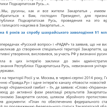
лики Подкарпатская Русь…».
….Мы, русины, как и все жители Закарпатья , имеем
братиться к Вам, господин Президент, для призн
еспублики Подкарпатская Русь, проведения на это в
галицкого нацизма в Закарпатье…».
 на 6 років за спробу шахрайського заволодіння $1 мл
епередачах «Русский вопрос» і «РАДАР» та заявив, що не ви
закликав до створення спеціальної території Закарпаття, щ
тивні утворення, висловився, за участь РФ у визнанні русин
овила в цих інтерв’ю заклики до змін адміністрати
знання Республіки Підкарпатська Русь, невизнання унітарн
держави.
на території Росії у м. Москва, в червні-серпні 2014 року, 
нню «Правда.Ру» і одне інтерв’ю каналу «Новости новостей 
арі «Украинский гамбит – ІІ», де заявив: «Слово «Украина»
хід до активної фази реалізації результатів Закарпатсь
тономію Закарпаття силою, шляхом збройного протистоян
бив документи: «План по обеспечению федерального ста
й по продвижению федерального статуса Закарпатской обл