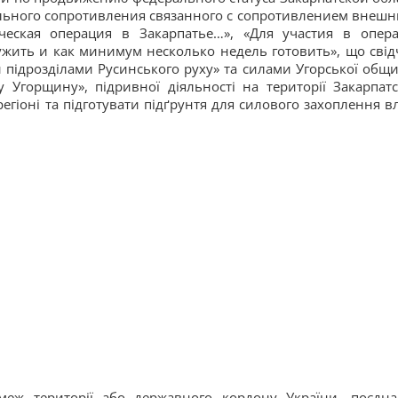
льного сопротивления связанного с сопротивлением внешн
ическая операция в Закарпатье…», «Для участия в опер
жить и как минимум несколько недель готовить», що свід
 підрозділами Русинського руху» та силами Угорської общи
у Угорщину», підривної діяльності на території Закарпатс
 регіоні та підготувати підґрунтя для силового захоплення в
меж території або державного кордону України, поєдна