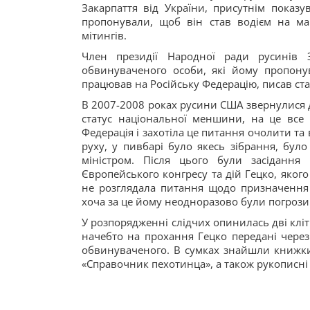
Закарпаття від України, присутнім показу
пропонували, щоб він став водієм на ма
мітингів.
Член президії Народної ради русинів 
обвинуваченого особи, які йому пропону
працював на Російську Федерацію, писав статт
В 2007-2008 роках русини США звернулися 
статус національної меншини, на це все г
Федерація і захотіла це питання очолити та 
руху, у пивбарі було якесь зібрання, бул
міністром. Після цього були засідання
Європейського конгресу та дій Гецко, якого
не розглядала питання щодо призначення о
хоча за це йому неодноразово були погрози
У розпорядженні слідчих опинилась дві кліт
начебто на прохання Гецко передані через
обвинуваченого. В сумках знайшли книжки 
«Справочник пехотинца», а також рукописні 