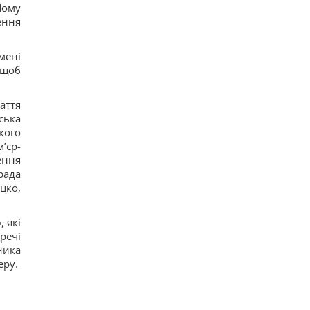
Йому
ення
мені
 щоб
аття
ська
кого
’єр-
ення
рада
цко,
 які
речі
ника
еру.