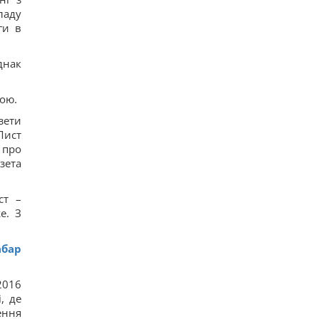
ладу
ги в
днак
ною.
зети
Лист
 про
зета
ст –
е. З
абар
2016
, де
ення