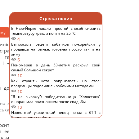
Стрічка новин
В Нью-Йорке нашли простой способ снизить
аму
температуру крыши почти на 25 °C
4
иніс
Выпросила рецепт кабачков по-корейски у
продавца на рынке: готовлю просто так и на
стра
зиму
» та
6
 і «
Пономарев в день 53-летия раскрыл свой
самый большой секрет
10
Как отучить кота запрыгивать на стол:
владельцы поделились рабочими методами
и до
10
"Я не вывожу": победительница "Холостяка"
ошарашила признанием после свадьбы
на з
12
ська
Известный украинский певец попал в ДТП в
Киеве и показал фото
10
осит
Основное направление – Одесская область: в
я ее
Воздушных силах раскрыли детали российской
од-и
атаки