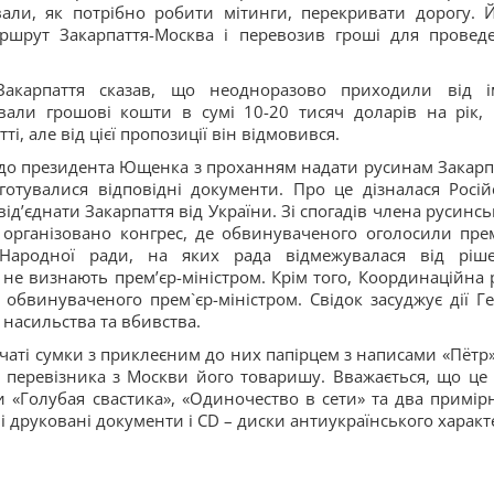
вали, як потрібно робити мітинги, перекривати дорогу. 
ршрут Закарпаття-Москва і перевозив гроші для провед
Закарпаття сказав, що неодноразово приходили від і
вали грошові кошти в сумі 10-20 тисяч доларів на рік,
і, але від цієї пропозиції він відмовився.
до президента Ющенка з проханням надати русинам Закарп
отувалися відповідні документи. Про це дізналася Росій
від’єднати Закарпаття від України. Зі спогадів члена русинсь
о організовано конгрес, де обвинуваченого оголосили прем
 Народної ради, на яких рада відмежувалася від ріш
 не визнають прем’єр-міністром. Крім того, Координаційна 
бвинуваченого прем`єр-міністром. Свідок засуджує дії Ге
 насильства та вбивства.
чаті сумки з приклеєним до них папірцем з написами «Пётр»,
 перевізника з Москви його товаришу. Вважається, що це 
«Голубая свастика», «Одиночество в сети» та два примір
і друковані документи і CD – диски антиукраїнського характ