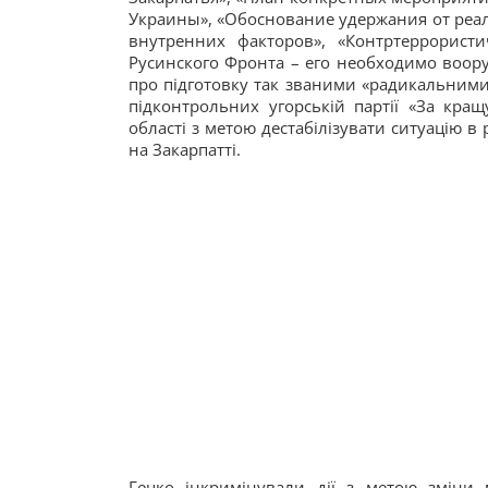
Украины», «Обоснование удержания от реа
внутренних факторов», «Контртеррорист
Русинского Фронта – его необходимо воору
про підготовку так званими «радикальними
підконтрольних угорській партії «За кращ
області з метою дестабілізувати ситуацію в
на Закарпатті.
Гецко інкримінували дії з метою зміни 