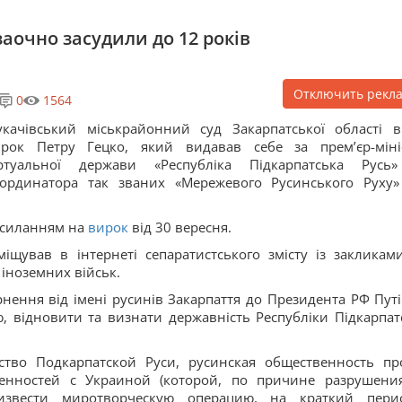
заочно засудили до 12 років
Отключить рекл
0
1564
качівський міськрайонний суд Закарпатської області в
рок Петру Гецко, який видавав себе за прем’єр-міні
іртуальної держави «Республіка Підкарпатська Русь
ординатора так званих «Мережевого Русинського Руху»
посиланням на
вирок
від 30 вересня.
іщував в інтернеті сепаратистського змісту із закликам
 іноземних військ.
рнення від імені русинів Закарпаття до Президента РФ Путі
 відновити та визнати державність Республіки Підкарпат
ство Подкарпатской Руси, русинская общественность пр
енностей с Украиной (которой, по причине разрушени
извести миротворческую операцию, на краткий пери