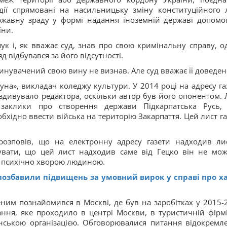
дії спрямовані на насильницьку зміну конституційного 
ржавну зраду у формі надання іноземній державі допомо
їни.
 і, як вважає суд, знав про свою кримінальну справу, о
яд відбувався за його відсутності.
бвинувачений свою вину не визнав. Але суд вважає її доведе
уна», викладач коледжу культури. У 2014 році на адресу га
здивувало редактора, оскільки автор був його опонентом. 
 заклики про створення держави Підкарпатська Русь,
хідно ввести війська на територію Закарпаття. Цей лист га
розповів, що на електронну адресу газети надходив ли
увати, що цей лист надходив саме від Гецко він не мож
о психічно хворою людиною.
позбавили підвищень за умовний вирок у справі про х
ним познайомився в Москві, де був на заробітках у 2015-
ання, яке проходило в центрі Москви, в туристичній фірмі
инською організацією. Обговорювалися питання відокремл