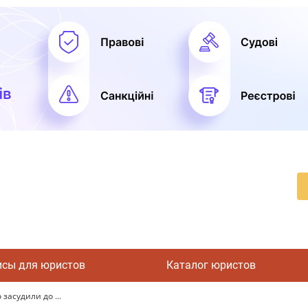
исы для юристов
Каталог юристов
 засудили до ...