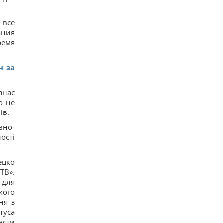
11
Замораживаю ягоды так - зимой пахнут, как с
 все
грядки, не превращаются в кашу: простой трюк
ания
9
ремя
Почему Венера горячее Меркурия, хотя
находится дальше от Солнца: объяснение
ученых
13
н за
В Украине вторую неделю дешевеет морковь:
сколько стоит килограмм
знає
16
5 устройств, которые вы используете каждый
о не
день, но забываете перезагружать
ів.
12
На виноградниках в США установили более 500
вно-
домиков для сов: результат удивил
ості
16
Археологи в глубокой пещере нашли
сооружение, построенное 176 500 лет назад:
Гецко
что их удивило
ТВ».
15
 для
Один из ближайших соратников Асада
кого
прячется в Москве, - The Telegraph
ня з
16
Россия может применить ядерное оружие
туса
против Украины: в МИД Турции назвали
асти