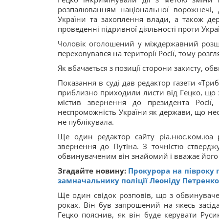
розпалюванням національної ворожнечі, 
України та захоплення влади, а також де
проведенні підривної діяльності проти Укра
Чоловік оголошений у міждержавний розшук
переховувався на території Росії, тому розгл
Як вбачається з позиції сторони захисту, о
Показання в суді дав редактор газети «Триб
приблизно приходили листи від Гецко, що 
містив звернення до президента Росії,
неспроможність України як держави, що необ
не публікувала.
Ще один редактор сайту ріа.нюс.ком.юа 
звернення до Путіна. З точністю ствердж
обвинуваченим він знайомий і вважає йог
Згадайте новину:
Прокурора на півроку 
замначальнику поліції Леоніду Петренко
Ще один свідок розповів, що з обвинуваче
роках. Він був запрошений на якесь засід
Гецко пояснив, як він буде керувати Рус