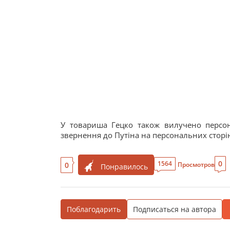
У товариша Гецко також вилучено персо
звернення до Путіна на персональних сторінк
0
1564
0
Просмотров
Понравилось
Поблагодарить
Подписаться на автора