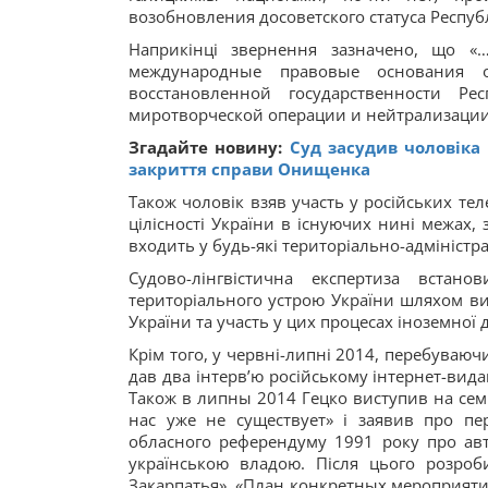
возобновления досоветского статуса Респуб
Наприкінці звернення зазначено, що «
международные правовые основания о
восстановленной государственности Р
миротворческой операции и нейтрализации 
Згадайте новину:
Суд засудив чоловіка
закриття справи Онищенка
Також чоловік взяв участь у російських тел
цілісності України в існуючих нині межах, 
входить у будь-які територіально-адміністра
Судово-лінгвістична експертиза встан
територіального устрою України шляхом ви
України та участь у цих процесах іноземної 
Крім того, у червні-липні 2014, перебуваючи 
дав два інтерв’ю російському інтернет-вида
Також в липны 2014 Гецко виступив на семін
нас уже не существует» і заявив про пере
обласного референдуму 1991 року про ав
українською владою. Після цього розро
Закарпатья», «План конкретных мероприяти