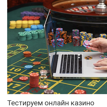
Тестируем онлайн казино