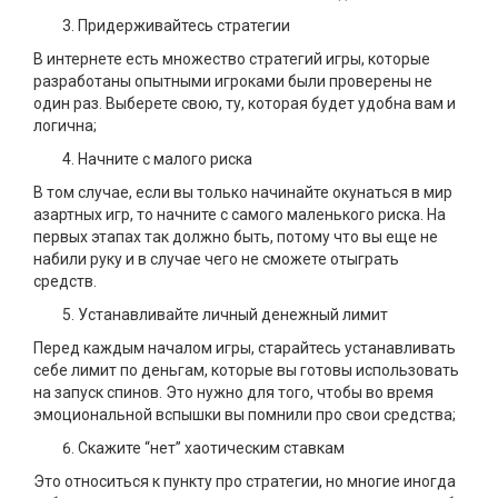
Придерживайтесь стратегии
В интернете есть множество стратегий игры, которые
разработаны опытными игроками были проверены не
один раз. Выберете свою, ту, которая будет удобна вам и
логична;
Начните с малого риска
В том случае, если вы только начинайте окунаться в мир
азартных игр, то начните с самого маленького риска. На
первых этапах так должно быть, потому что вы еще не
набили руку и в случае чего не сможете отыграть
средств.
Устанавливайте личный денежный лимит
Перед каждым началом игры, старайтесь устанавливать
себе лимит по деньгам, которые вы готовы использовать
на запуск спинов. Это нужно для того, чтобы во время
эмоциональной вспышки вы помнили про свои средства;
Скажите “нет” хаотическим ставкам
Это относиться к пункту про стратегии, но многие иногда