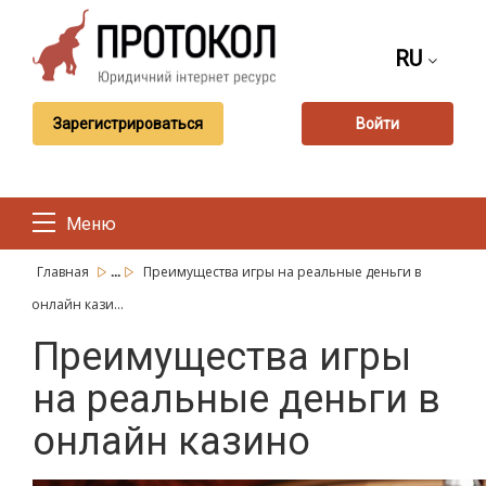
RU
Зарегистрироваться
Войти
Меню
...
Главная
Преимущества игры на реальные деньги в
онлайн кази...
Преимущества игры
на реальные деньги в
онлайн казино