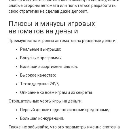
слабые стороны автомата или попытаться разработать
свою стратегию не сделав даже депозит.
Плюсы и минусы игровых
автоматов на деньги
Преимущества игровых автоматов на реальные деньги:
Реальные выигрыши;
Бонусные программы;
Большой ассортимент слотов;
Высокое качество;
Техподдержка 24\7;
Описание ко всем играм и их секреты.
Отрицательные черты игры на деньги:
Первый депозит сделан личными средствами;
Большая конкуренция.
Также, не забывайте, что это параметры именно слотов, а