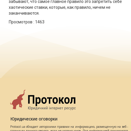
забывают, что самое главное правило это запретить себе
хаотические ставки, которые, как правило, ничем не
заканчиваются.
Просмотров :
1463
Юридические оговорки
Protocol.ua обладает авторскими правами на информацию, размещенную на веб -
страницах данного ресурса, если не указано иное. Под информацией понимаются