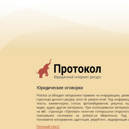
Юридические оговорки
Protocol.ua обладает авторскими правами на информацию, разм
страницах данного ресурса, если не указано иное. Под информ
тексты, комментарии, статьи, фотоизображения, рисунки, ящ
видео, аудио, другие материалы. При использовании материал
на веб - страницах «Протокол» наличие гиперссылки открытог
поисковыми системами на protocol.ua обязательна. Под 
понимается копирования, адаптация, рерайтинг, модификация и
Полный текст