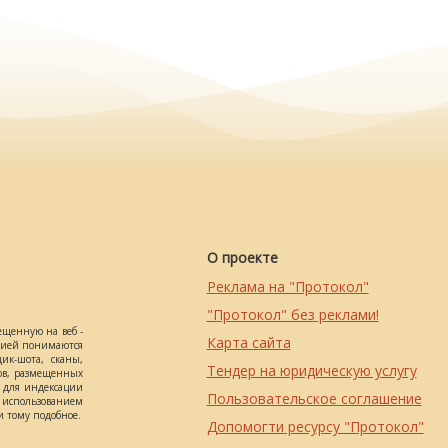
О проекте
Реклама на "Протокол"
"Протокол" без реклами!
ещенную на веб -
Карта сайта
ацией понимаются
ик-шота, сканы,
Тендер на юридическую услугу
ов, размещенных
о для индексации
Пользовательское соглашение
использованием
 тому подобное.
Допомогти ресурсу "Протокол"