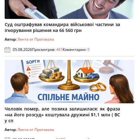
Суд оштрафував командира військової частини за
ігнорування рішення на 66 560 грн
Автор:
Лента от Протокола
05.08.2026
Просмотров:
461
Коментарии:
0
Чоловік помер, але позика залишилася: як фраза
«на його розсуд» коштувала дружині $1,1 млн ( ВС
у сп
Автор:
Лента от Протокола