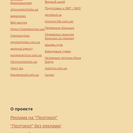
Винный шкаф
бриллиантами
Подготовка к НМТ / ВНО
alliancetechnika.ua
pereklad.ua
миралинкс
hospice-life.com.ua/
Веб мастер
Перевозка больных
https://motokosmos.ua/
Перевозка лежачих
Синтезаторы
больных за границу
agrotechnika.com.ua
Шкафы купе
perevod.agency
Брендовые сумки
europeservice.com.ua
Натяжные потолки Nova
mk-translations.ua
Stelya
текст юа
maltina.com.ua
kievperevod.com.ua
Cылки
О проекте
Реклама на "Протокол"
"Протокол" без реклами!