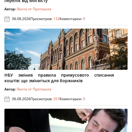
перелік від Мін’юсту
Автор:
Лента от Протокола
06.08.2026
Просмотров:
132
Коментарии:
0
НБУ змінив правила примусового списання
коштів: що зміниться для боржників
Автор:
Лента от Протокола
06.08.2026
Просмотров:
357
Коментарии:
0