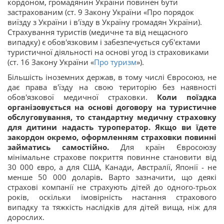
кордоном, громадянин України повинен бути
застрахованим (ст. 9 Закону України «Про порядок
виїзду з України і в'їзду в Україну громадян України).
Страхування туристів (медичне та від нещасного
випадку) є обов'язковим і забезпечується суб'єктами
туристичної діяльності на основі угод із страховиками
(ст. 16 Закону України «
Про туризм
»).
Більшість іноземних держав, в тому числі Євросоюз, не
дає права в'їзду на свою територію без наявності
обов'язкової медичної страховки.
Коли поїздка
організовується на основі договору на туристичне
обслуговування, то стандартну медичну страховку
для дитини надасть туроператор. Якщо ви їдете
закордон окремо, оформленням страховки повинні
займатись самостійно.
Для країн Євросоюзу
мінімальне страхове покриття повинне становити від
30 000 євро, а для США, Канади, Австралії, Японії - не
менше 50 000 доларів
.
Варто зазначити, що деякі
страхові компанії не страхують дітей до одного-трьох
років, оскільки імовірність настання страхового
випадку та тяжкість наслідків для дітей вища, ніж для
дорослих.