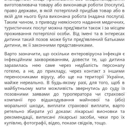
виготовлювача товару або виконавця роботи (послуги),
право держави, в якій потерпілий придбав товар або в
якій для нього була виконана робота (надана послуга).
Таким чином, з приводу неякісного надання медичних,
туристичних послуг можна пред’явити також і за місцем
проживання потерпілої особи. Від імені та в інтересах
дитини такий позов може бути пред’явлений батьками
дитини, як її законними представниками.
Варто зазначити, що оскільки ентеровірусна інфекція є
інфекційним захворюванням, довести те, що дитина
заразилась нею саме через недбалість персоналу
готелю, а не, до прикладу, через контакт з іншими
переносниками вірусу, або ще на території України,
майже нереально. В будь-якому разі, для того, щоб в
майбутньому мати можливість звернутись до суду із
позовними заявами до туроператора чи страхової
компанії про відшкодування майнової та (або)
моральної шкоди, виплати страхової виплати, варто
ретельно збирати усі докази: лікарські висновки та
рекомендації, виписані лікарські засоби, чеки про їх
купівлю, фотографії, відео, покази свідків, тощо.