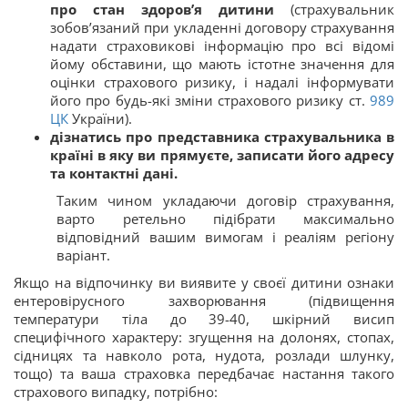
про стан здоров
’я
дитини
(страхувальник
зобов’язаний при укладенні договору страхування
надати страховикові інформацію про всі відомі
йому обставини, що мають істотне значення для
оцінки страхового ризику, і надалі інформувати
його про будь-які зміни страхового ризику ст.
989
ЦК
України).
дізнатись про представника страхувальника в
країні в яку ви прямуєте, записати його адресу
та контактні дані.
Таким чином укладаючи договір страхування,
варто ретельно підібрати максимально
відповідний вашим вимогам і реаліям регіону
варіант.
Якщо на відпочинку ви виявите у своєї дитини ознаки
ентеровірусного захворювання (підвищення
температури тіла до 39-40, шкірний висип
специфічного характеру: згущення на долонях, стопах,
сідницях та навколо рота, нудота, розлади шлунку,
тощо) та ваша страховка передбачає настання такого
страхового випадку, потрібно: