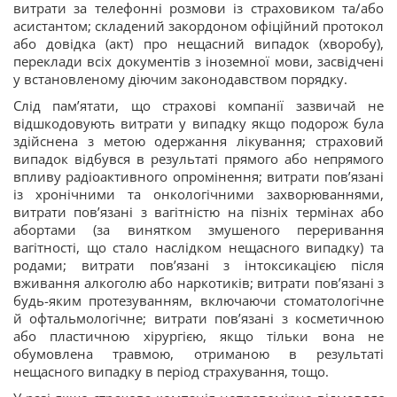
витрати за телефонні розмови із cтраховиком та/або
асистантом; складений закордоном офіційний протокол
або довідка (акт) про нещасний випадок (хворобу),
переклади всіх документів з іноземної мови, засвідчені
у встановленому діючим законодавством порядку.
Слід пам’ятати, що страхові компанії зазвичай не
відшкодовують витрати у випадку якщо подорож була
здійснена з метою одержання лікування; страховий
випадок відбувся в результаті прямого або непрямого
впливу радіоактивного опромінення; витрати пов’язані
із хронічними та онкологічними захворюваннями,
витрати пов’язані з вагітністю на пізніх термінах або
абортами (за винятком змушеного переривання
вагітності, що стало наслідком нещасного випадку) та
родами; витрати пов’язані з інтоксикацією після
вживання алкоголю або наркотиків; витрати пов’язані з
будь-яким протезуванням, включаючи стоматологічне
й офтальмологічне; витрати пов’язані з косметичною
або пластичною хірургією, якщо тільки вона не
обумовлена травмою, отриманою в результаті
нещасного випадку в період страхування, тощо.