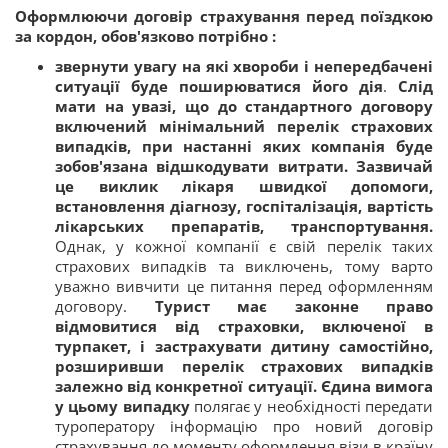
Оформлюючи договір страхування перед поїздкою
за кордон, обов'язково потрібно :
звернути увагу на які хвороби і непередбачені
ситуації буде поширюватися його дія
.
Слід
мати на увазі, що до стандартного договору
включений мінімальний перелік страхових
випадків, при настанні яких компанія буде
зобов'язана відшкодувати витрати. Зазвичай
це виклик лікаря швидкої допомоги,
встановлення діагнозу, госпіталізація, вартість
лікарських препаратів, транспортування.
Однак, у кожної компанії є свій перелік таких
страхових випадків та виключень, тому варто
уважно вивчити це питання перед оформленням
договору.
Турист має законне право
відмовитися від страховки, включеної в
турпакет, і застрахувати дитину самостійно,
розширивши перелік страхових випадків
залежно від конкретної ситуації. Єдина вимога
у цьому випадку
полягає у необхідності передати
туроператору інформацію про новий договір
страхування до моменту оформлення візи в країну