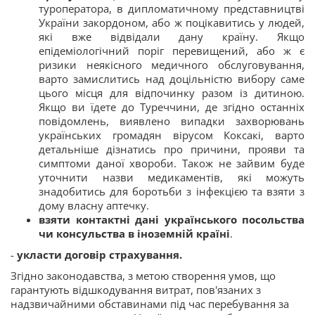
туроператора, в дипломатичному представництві
України закордоном, або ж поцікавитись у людей,
які вже відвідали дану країну. Якщо
епідеміологічний поріг перевищений, або ж є
ризики неякісного медичного обслуговування,
варто замислитись над доцільністю вибору саме
цього місця для відпочинку разом із дитиною.
Якщо ви їдете до Туреччини, де згідно останніх
повідомлень, виявлено випадки захворювань
українських громадян вірусом Коксакі, варто
детальніше дізнатись про причини, прояви та
симптоми даної хвороби. Також не зайвим буде
уточнити назви медикаментів, які можуть
знадобитись для боротьби з інфекцією та взяти з
дому власну аптечку.
взяти контактні дані українського посольства
чи консульства в іноземній країні
.
-
укласти договір страхування.
Згідно законодавства, з метою створення умов, що
гарантують відшкодування витрат, пов'язаних з
надзвичайними обставинами під час перебування за