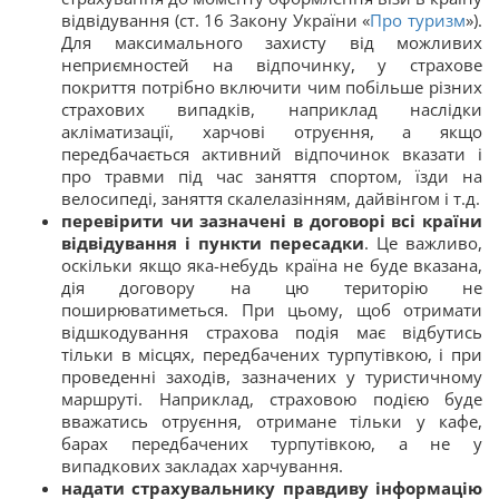
відвідування (ст. 16 Закону України «
Про туризм
»).
Для максимального захисту від можливих
неприємностей на відпочинку, у страхове
покриття потрібно включити чим побільше різних
страхових випадків, наприклад наслідки
акліматизації, харчові отруєння, а якщо
передбачається активний відпочинок вказати і
про травми під час заняття спортом, їзди на
велосипеді, заняття скалелазінням, дайвінгом і т.д.
перевірити чи зазначені в договорі
всі країни
відвідування і пункти пересадки
. Це важливо,
оскільки якщо яка-небудь країна не буде вказана,
дія договору на цю територію не
поширюватиметься. При цьому, щоб отримати
відшкодування страхова подія має відбутись
тільки в місцях, передбачених турпутівкою, i при
проведенні заходів, зазначених у туристичному
маршруті. Наприклад, страховою подією буде
вважатись отруєння, отримане тільки у кафе,
барах передбачених турпутівкою, а не у
випадкових закладах харчування.
надати страхувальнику правдиву інформацію