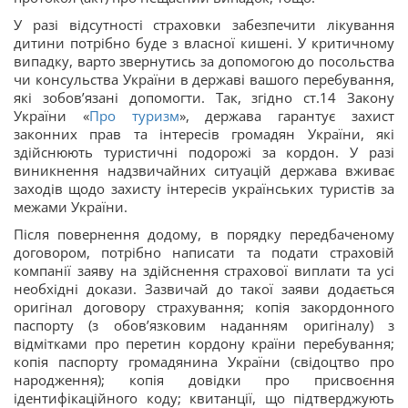
У разі відсутності страховки забезпечити лікування
дитини потрібно буде з власної кишені. У критичному
випадку, варто звернутись за допомогою до посольства
чи консульства України в державі вашого перебування,
які зобов’язані допомогти. Так, згідно ст.14 Закону
України «
Про туризм
», держава гарантує захист
законних прав та інтересів громадян України, які
здійснюють туристичні подорожі за кордон. У разі
виникнення надзвичайних ситуацій держава вживає
заходів щодо захисту інтересів українських туристів за
межами України.
Після повернення додому, в порядку передбаченому
договором, потрібно написати та подати страховій
компанії заяву на здійснення страхової виплати та усі
необхідні докази. Зазвичай до такої заяви додається
оригінал договору страхування; копія закордонного
паспорту (з обов’язковим наданням оригіналу) з
відмітками про перетин кордону країни перебування;
копія паспорту громадянина України (свідоцтво про
народження); копія довідки про присвоєння
ідентифікаційного коду; квитанції, що підтверджують