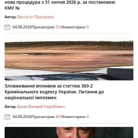
нова процедура з 31 липня 2026 р. за постановою
КМУ №
Автор:
Лента от Протокола
04.08.2026
Просмотров:
516
Коментарии:
0
Зловживання впливом за статтею 369-2
Кримінального кодексу України. Питання до
національної імплемен
Автор:
Буняк Валерій Сергійович
04.08.2026
Просмотров:
833
Коментарии:
0