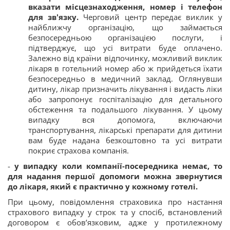
вказати місцезнаходження, номер і телефон
для зв'язку.
Черговий центр передає виклик у
найближчу організацію, що займається
безпосередньою організацією послуги, i
підтверджує, що усі витрати буде оплачено.
Залежно від країни відпочинку, можливий виклик
лікаря в готельний номер або ж прийдеться їхати
безпосередньо в медичний заклад. Оглянувши
дитину, лікар призначить лікування і видасть ліки
або запропонує госпіталізацію для детального
обстеження та подальшого лікування. У цьому
випадку вся допомога, включаючи
транспортування, лікарські препарати для дитини
вам буде надана безкоштовно та усі витрати
покриє страхова компанія.
-
у випадку коли компанії-посередника немає, то
для надання першої допомоги можна
звернутися
до лікаря, який є практично у кожному готелі.
При цьому, повідомлення страховика про настання
страхового випадку у строк та у спосіб, встановлений
договором є обов’язковим, адже у протилежному