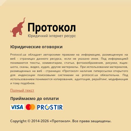
Юридические оговорки
Protocol.ua обладает авторскими правами на информацию, размещенную на
веб - страницах данного ресурса, если не указано иное. Под информацией
понимаются тексты, комментарии, статьи, фотоизображения, рисунки, ящик-
шота, сканы, видео, аудио, другие материалы. При использовании материалов,
размещенных на веб - страницах «Протокол» наличие гиперссылки открытого
для индексации поисковыми системами на protocol.ua обязательна. Под
использованием понимается копирования, адаптация, рерайтинг, модификация
и тому подобное.
Полный текст
Приймаємо до оплати
Copyright © 2014-2026 «Протокол». Все права защищены.