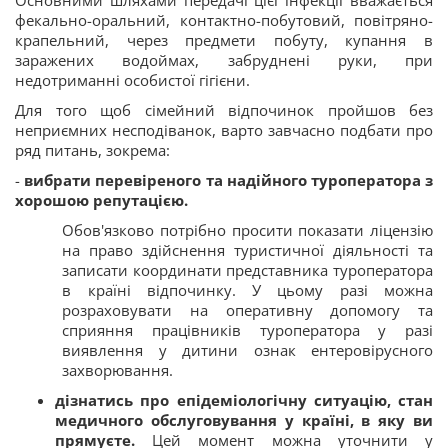
Основними шляхами передачі цієї інфекції вважається
фекально-оральний, контактно-побутовий, повітряно-
крапельний, через предмети побуту, купання в
заражених водоймах, забруднені руки, при
недотриманні особистої гігієни.
Для того щоб сімейний відпочинок пройшов без
неприємних несподіванок, варто завчасно подбати про
ряд питань, зокрема:
-
вибрати перевіреного та надійного туроператора з
хорошою репутацією.
Обов'язково потрібно просити показати ліцензію
на право здійснення туристичної діяльності та
записати координати представника туроператора
в країні відпочинку. У цьому разі можна
розраховувати на оперативну допомогу та
сприяння працівників туроператора у разі
виявлення у дитини ознак ентеровірусного
захворювання.
дізнатись про епідеміологічну ситуацію, стан
медичного обслуговування у країні, в яку ви
прямуєте.
Цей момент можна уточнити у