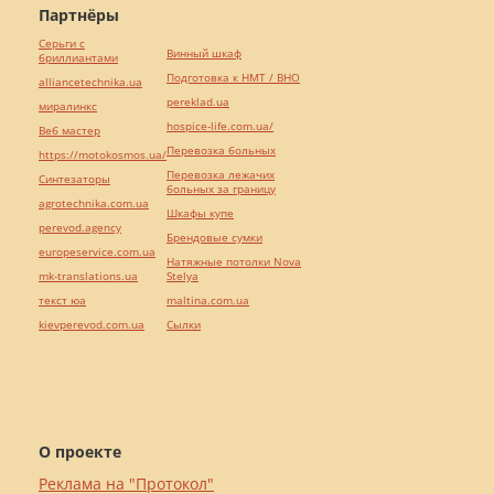
Партнёры
Серьги с
Винный шкаф
бриллиантами
Подготовка к НМТ / ВНО
alliancetechnika.ua
pereklad.ua
миралинкс
hospice-life.com.ua/
Веб мастер
Перевозка больных
https://motokosmos.ua/
Перевозка лежачих
Синтезаторы
больных за границу
agrotechnika.com.ua
Шкафы купе
perevod.agency
Брендовые сумки
europeservice.com.ua
Натяжные потолки Nova
mk-translations.ua
Stelya
текст юа
maltina.com.ua
kievperevod.com.ua
Cылки
О проекте
Реклама на "Протокол"