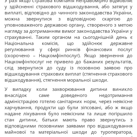
У разі якщо страхова компанія неправомірно відмовляє
у здійсненні страхового відшкодування, або затягує у
виплаті, відповідно до чинного законодавства України,
можна звернутися з відповідною скаргою до
уповноваженого державою органу, створеного з метою
нагляду за дотриманням вимог законодавства України у
страхуванні. Таким органом на сьогоднішній день є
Національна комісія, що здійснює державне
регулювання у сфері ринків фінансових послуг
(скорочено – Нацкомфінпослуг). Якщо звернення до
Нацкомфінпослуг не привело до бажаних результатів,
слід звернутися до суду із позовною заявою про
відшкодування страхових виплат (стягнення страхового
відшкодування), стягнення моральної шкоди.
У випадку коли захворювання дитини виникло
внаслідок саме доведеного недотримання
адміністрацією готелю санітарних норм, через неякісне
харчування, продукти що були зіпсовані, або ж якщо
надане лікування було неякісним та лише погіршило
стан дитини, батьки мають право звернутись з
відповідними позовними заявами про відшкодування
майнової та матеріальної шкоди до туроператора,