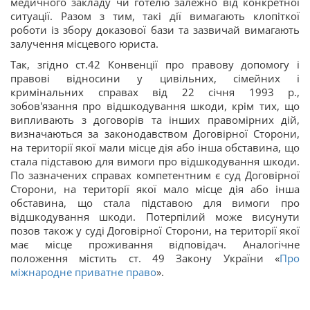
медичного закладу чи готелю залежно від конкретної
ситуації. Разом з тим, такі дії вимагають клопіткої
роботи із збору доказової бази та зазвичай вимагають
залучення місцевого юриста.
Так, згідно ст.42 Конвенції про правову допомогу і
правові відносини у цивільних, сімейних і
кримінальних справах від 22 січня 1993 р.,
зобов'язання про відшкодування шкоди, крім тих, що
випливають з договорів та інших правомірних дій,
визначаються за законодавством Договірної Сторони,
на території якої мали місце дія або інша обставина, що
стала підставою для вимоги про відшкодування шкоди.
По зазначених справах компетентним є суд Договірної
Сторони, на території якої мало місце дія або інша
обставина, що стала підставою для вимоги про
відшкодування шкоди. Потерпілий може висунути
позов також у суді Договірної Сторони, на території якої
має місце проживання відповідач. Аналогічне
положення містить ст. 49 Закону України «
Про
міжнародне приватне право
».