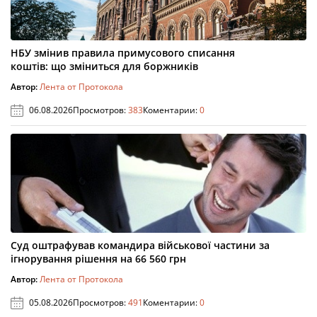
НБУ змінив правила примусового списання
коштів: що зміниться для боржників
Автор:
Лента от Протокола
06.08.2026
Просмотров:
383
Коментарии:
0
Суд оштрафував командира військової частини за
ігнорування рішення на 66 560 грн
Автор:
Лента от Протокола
05.08.2026
Просмотров:
491
Коментарии:
0