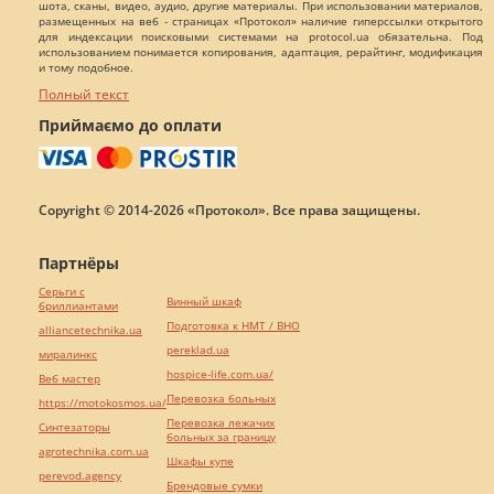
шота, сканы, видео, аудио, другие материалы. При использовании материалов,
размещенных на веб - страницах «Протокол» наличие гиперссылки открытого
для индексации поисковыми системами на protocol.ua обязательна. Под
использованием понимается копирования, адаптация, рерайтинг, модификация
и тому подобное.
Полный текст
Приймаємо до оплати
Copyright © 2014-2026 «Протокол». Все права защищены.
Партнёры
Серьги с
Винный шкаф
бриллиантами
Подготовка к НМТ / ВНО
alliancetechnika.ua
pereklad.ua
миралинкс
hospice-life.com.ua/
Веб мастер
Перевозка больных
https://motokosmos.ua/
Перевозка лежачих
Синтезаторы
больных за границу
agrotechnika.com.ua
Шкафы купе
perevod.agency
Брендовые сумки