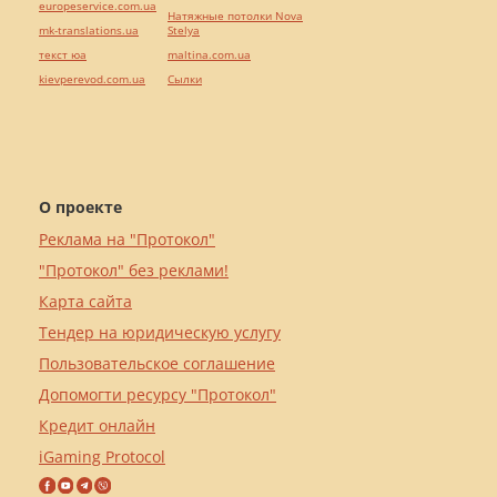
europeservice.com.ua
Натяжные потолки Nova
mk-translations.ua
Stelya
текст юа
maltina.com.ua
kievperevod.com.ua
Cылки
О проекте
Реклама на "Протокол"
"Протокол" без реклами!
Карта сайта
Тендер на юридическую услугу
Пользовательское соглашение
Допомогти ресурсу "Протокол"
Кредит онлайн
iGaming Protocol