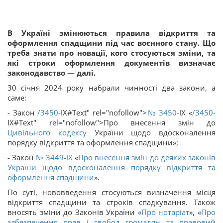
В Україні змінюються правила відкриття та
оформлення спадщини під час воєнного стану. Що
треба знати про новації, кого стосуються зміни, та
які строки оформлення документів визначає
законодавство — далі.
30 січня 2024 року набрали чинності два закони, а
саме:
- Закон
/3450-
IX#Text" rel="nofollow">
№ 3450-
IX «
/3450-
IX#Text" rel="nofollow">Про внесення змін до
Цивільного кодексу
України щодо вдосконалення
порядку відкриття та оформлення спадщини»;
- Закон
№ 3449-IX
«
Про внесення змін до деяких законів
України щодо вдосконалення порядку відкриття та
оформлення спадщини
».
По суті, нововведення стосуються визначення місця
відкриття спадщини та строків спадкування. Також
вносять зміни до Законів України «
Про нотаріат
», «
Про
забезпечення прав і свобод громадян та правовий