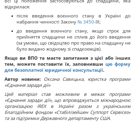
Всі ці положення застосовуються до спадщини, яка
відкрилася:
після введення воєнного стану в Україні до
набрання чинності Закону
№ 3450-
IX;
до введення воєнного стану, якщо строк для
прийняття спадщини не сплив до його введення
(за умови, що свідоцтво про право на спадщину не
було видано жодному зі спадкоємців).
Якщо ви ВПО та маєте запитання з цієї або інших
тем, можете поставити їх, заповнивши
цю форму
для безоплатної юридичної консультації
.
Автор новини:
Оксана Савицька, юристка програми
«Єднання заради дії»
Цей матеріал став можливим в межах програми
«Єднання заради дії», що впроваджується міжнародною
організацією IREX в Україні разом з українським
благодійним фондом «Стабілізейшен Суппорт Сервісез»
та за підтримки Державного департаменту США.