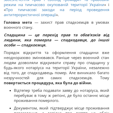
режим на тимчасово окупованій території України
» і
«
Про тимчасові заходи на період проведення
антитерористичної операції
».
Головна мета
— захист прав спадкоємців в умовах
воєнного стану.
Спадщина — це перехід прав та обов’язків від
людини, яка померла — спадкодавця, до іншої
особи — спадкоємця.
Порядок відкриття та оформлення спадщини вже
неодноразово змінювався. Раніше через воєнний стан
людям дозволяли відкривати справу про спадщину у
будь-якого нотаріуса на території України, незалежно
від того, де спадкодавець помер. Але виникало багато
незручностей для самих спадкоємців. Тому
повертається процедура, яка була до війни.
Відтепер треба подавати заяву до нотаріуса, який
перебуває в тому ж регіоні, де було останнє місце
проживання померлого.
Документом, який підтверджує місце проживання