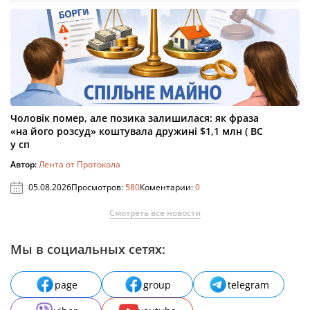
Чоловік помер, але позика залишилася: як фраза
«на його розсуд» коштувала дружині $1,1 млн ( ВС
у сп
Автор:
Лента от Протокола
05.08.2026
Просмотров:
580
Коментарии:
0
Смотреть все новости
Мы в социальных сетях:
page
group
telegram