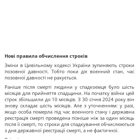
Нові правила обчислення строків
Зміни в Цивільному кодексі України зупиняють строки
позовної давності. Тобто поки діє воєнний стан, час
позовної давності не рахується.
Раніше після смерті людини у спадкоємця було шість
місяців для прийняття спадщини. На початку війни цей
строк збільшили до 10 місяців. З 30 січня 2024 року він
знову складає шість місяців. Але з уточненням: у разі,
якщо особа померла під час воєнного стану і державна
реєстрація смерті проведена пізніше ніж за один місяць
після її смерті, то строки для спадкування обчислюються
з дня державної реєстрації смерті, а не фактичної.