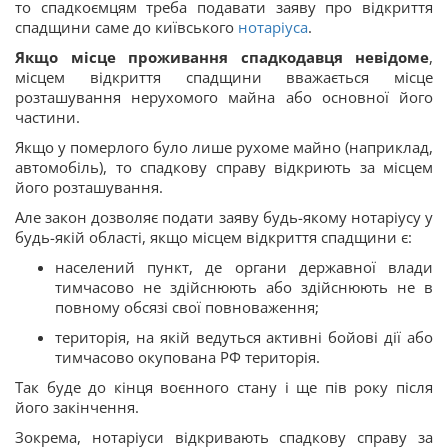
то спадкоємцям треба подавати заяву про відкриття
спадщини саме до київського
нотаріуса
.
Якщо місце проживання спадкодавця невідоме
,
місцем відкриття спадщини вважається місце
розташування нерухомого майна або основної його
частини.
Якщо у померлого було лише рухоме майно (наприклад,
автомобіль), то спадкову справу відкриють за місцем
його розташування.
Але закон дозволяє подати заяву будь-якому нотаріусу у
будь-якій області, якщо місцем відкриття спадщини є:
населений пункт, де органи державної влади
тимчасово не здійснюють або здійснюють не в
повному обсязі свої повноваження;
територія, на якій ведуться активні бойові дії або
тимчасово окупована РФ територія.
Так буде до кінця воєнного стану і ще пів року після
його закінчення.
Зокрема, нотаріуси відкривають спадкову справу за