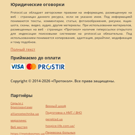
Юридические оговорки
Protocol.ua обладает авторскими правами на информацию, размещенную на
веб - страницах данного ресурса, если не указано иное. Под информацией
понимаются тексты, комментарии, статьи, фотоизображения, рисунки, ящик-
шота, сканы, видео, аудио, другие материалы. При использовании материалов,
размещенных на веб - страницах «Протокол» наличие гиперссылки открытого
для индексации поисковыми системами на protocol.ua обязательна. Под
использованием понимается копирования, адаптация, рерайтинг, модификация
и тому подобное.
Полный текст
Приймаємо до оплати
Copyright © 2014-2026 «Протокол». Все права защищены.
Партнёры
Серьги с
Винный шкаф
бриллиантами
Подготовка к НМТ / ВНО
alliancetechnika.ua
pereklad.ua
миралинкс
hospice-life.com.ua/
Веб мастер
Перевозка больных
https://motokosmos.ua/