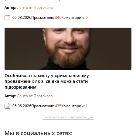
Автор:
Лента от Протокола
05.08.2026
Просмотров:
346
Коментарии:
0
Особливості захисту у кримінальному
провадженні: як зі свідка можна стати
підозрюваним
Автор:
Лента от Протокола
05.08.2026
Просмотров:
435
Коментарии:
1
Смотреть все консультации
Мы в социальных сетях: