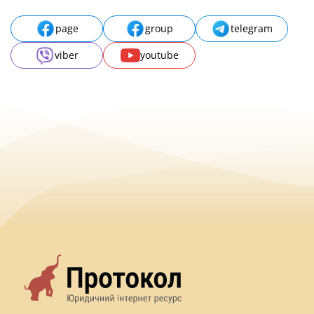
page
group
telegram
viber
youtube