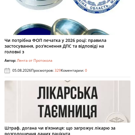
Чи потрібна ФОП печатка у 2026 році: правила
застосування, роз'яснення ДПС та відповіді на
головні з
Автор:
Лента от Протокола
05.08.2026
Просмотров:
329
Коментарии:
0
Штраф, догана чи в’язниця: що загрожує лікарю за
розголошення даних пацієнта