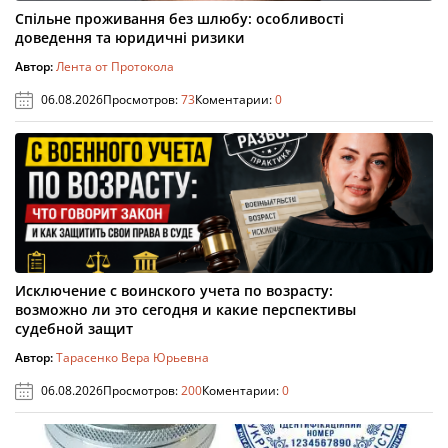
Спільне проживання без шлюбу: особливості
доведення та юридичні ризики
Автор:
Лента от Протокола
06.08.2026
Просмотров:
73
Коментарии:
0
Исключение с воинского учета по возрасту:
возможно ли это сегодня и какие перспективы
судебной защит
Автор:
Тарасенко Вера Юрьевна
06.08.2026
Просмотров:
200
Коментарии:
0