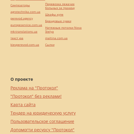
Перевозка лежачих
Синтезаторы
больных за границу
agrotechnika.com.ua
Шкафы купе
perevod.agency
Брендовые сумки
europeservice.com.ua
Натяжные потолки Nova
mk-translations.ua
Stelya
текст юа
maltina.com.ua
kievperevod.com.ua
Cылки
О проекте
Реклама на "Протокол"
"Протокол" без реклами!
Карта сайта
Тендер на юридическую услугу
Пользовательское соглашение
Допомогти ресурсу "Протокол"