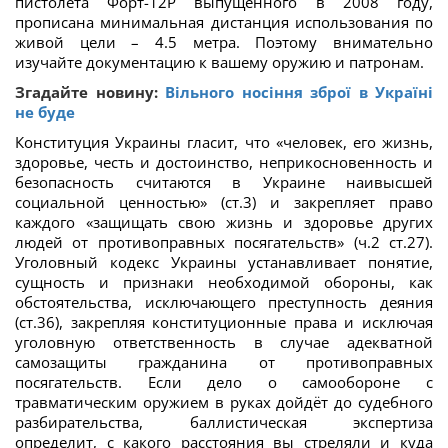
пистолета Форт-12Р выпущенного в 2008 году,
прописана минимальная дистанция использования по
живой цели – 4.5 метра. Поэтому внимательно
изучайте документацию к вашему оружию и патронам.
Згадайте новину:
Вільного носіння зброї в Україні
не буде
Конституция Украины гласит, что «человек, его жизнь,
здоровье, честь и достоинство, неприкосновенность и
безопасность считаются в Украине наивысшей
социальной ценностью» (ст.3) и закрепляет право
каждого «защищать свою жизнь и здоровье других
людей от противоправных посягательств» (ч.2 ст.27).
Уголовный кодекс Украины устанавливает понятие,
сущность и признаки необходимой обороны, как
обстоятельства, исключающего преступность деяния
(ст.36), закрепляя конституционные права и исключая
уголовную ответственность в случае адекватной
самозащиты гражданина от противоправных
посягательств. Если дело о самообороне с
травматическим оружием в руках дойдёт до судебного
разбирательства, баллистическая экспертиза
определит, с какого расстояния вы стреляли и куда