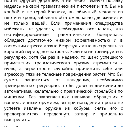
пойти «другой дорогой», а не через тёмную посадку
надеясь на свой травматический пистолет и т.п. Вы не
ковбой и не герой боевика, вы обычный человек из
плоти и крови, забывать об этом «опасно для жизни» и
не только вашей. Если применения спецсредства
избежать не удалось, необходимо осознавать, что
сертифицированные травматические боеприпасы
обладают достаточно низкой эффективностью и в
состоянии стресса можно безрезультатно выстрелить за
короткий период все патроны. Если вы не тренируетесь
регулярно, хотя бы раз в неделю, то шанс успешного
применения травматического оружия стремиться к
нулю, а вероятность случайно причинить себе или
агрессору тяжкие телесные повреждения растёт. Что бы
суметь защититься от нападения, необходимо
тренироваться регулярно, чтобы довести движения до
автоматизма, желательно с практической стрельбой по
мишеням. Без закреплённых навыков обращения с
вашим личным оружием, вы при нападении просто не
успеете извлечь оружие из кобуры, снять его с
предохранителя, передернуть затвор и прицельно
выстрелить.