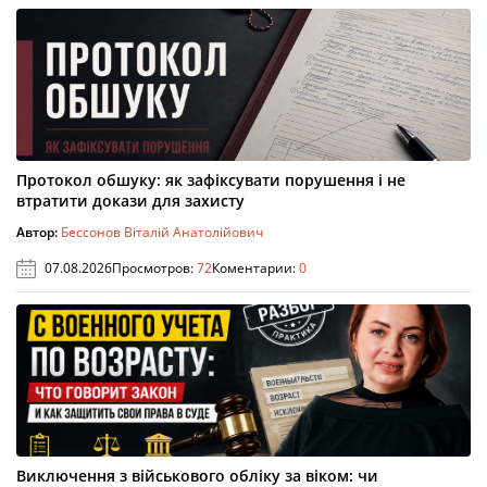
Протокол обшуку: як зафіксувати порушення і не
втратити докази для захисту
Автор:
Бессонов Віталій Анатолійович
07.08.2026
Просмотров:
72
Коментарии:
0
Виключення з військового обліку за віком: чи