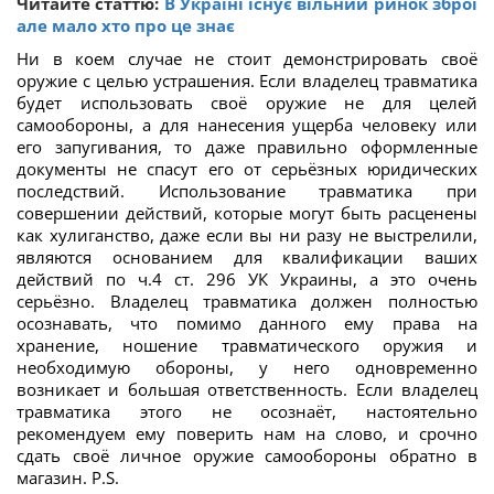
Читайте статтю:
В Україні існує вільний ринок зброї
але мало хто про це знає
Ни в коем случае не стоит демонстрировать своё
оружие с целью устрашения. Если владелец травматика
будет использовать своё оружие не для целей
самообороны, а для нанесения ущерба человеку или
его запугивания, то даже правильно оформленные
документы не спасут его от серьёзных юридических
последствий. Использование травматика при
совершении действий, которые могут быть расценены
как хулиганство, даже если вы ни разу не выстрелили,
являются основанием для квалификации ваших
действий по ч.4 ст. 296 УК Украины, а это очень
серьёзно. Владелец травматика должен полностью
осознавать, что помимо данного ему права на
хранение, ношение травматического оружия и
необходимую обороны, у него одновременно
возникает и большая ответственность. Если владелец
травматика этого не осознаёт, настоятельно
рекомендуем ему поверить нам на слово, и срочно
сдать своё личное оружие самообороны обратно в
магазин. P.S.