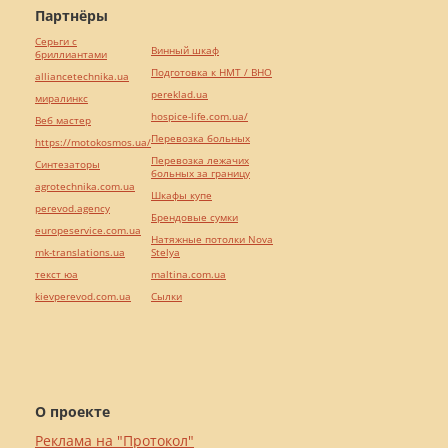
Партнёры
Серьги с
Винный шкаф
бриллиантами
Подготовка к НМТ / ВНО
alliancetechnika.ua
pereklad.ua
миралинкс
hospice-life.com.ua/
Веб мастер
Перевозка больных
https://motokosmos.ua/
Перевозка лежачих
Синтезаторы
больных за границу
agrotechnika.com.ua
Шкафы купе
perevod.agency
Брендовые сумки
europeservice.com.ua
Натяжные потолки Nova
mk-translations.ua
Stelya
текст юа
maltina.com.ua
kievperevod.com.ua
Cылки
О проекте
Реклама на "Протокол"