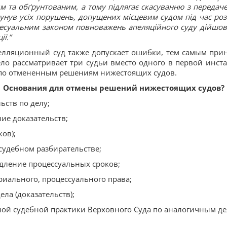
м та обґрунтованим, а тому підлягає скасуванню з передач
усунув усіх порушень, допущених місцевим судом під час ро
цесуальним законом повноважень апеляційного суду дійшов
ї.”
лляционный суд также допускает ошибки, тем самым при
ело рассматривает три судьи вместо одного в первой инст
а по отмененным решениям нижестоящих судов.
Основания для отмены решений нижестоящих судов?
ьств по делу;
ие доказательств;
ов);
судебном разбирательстве;
дление процессуальных сроков;
иального, процессуального права;
ла (доказательств);
ой судебной практики Верховного Суда по аналогичным де