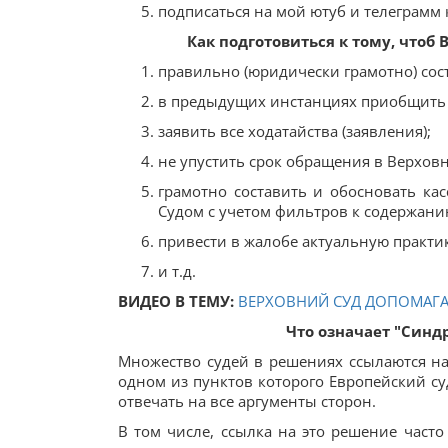
подписаться на мой ютуб и телеграмм 
Как подготовиться к тому, что
правильно (юридически грамотно) сос
в предыдущих инстанциях приобщить к
заявить все ходатайства (заявления);
не упустить срок обращения в Верхов
грамотно составить и обосновать к
Судом с учетом фильтров к содержан
привести в жалобе актуальную практик
и т.д.
ВИДЕО В ТЕМУ:
ВЕРХОВНИЙ СУД ДОПОМАГА
Что означает "Синд
Множество судей в решениях ссылаются на
одном из пунктов которого Европейский су
отвечать на все аргументы сторон.
В том числе, ссылка на это решение част