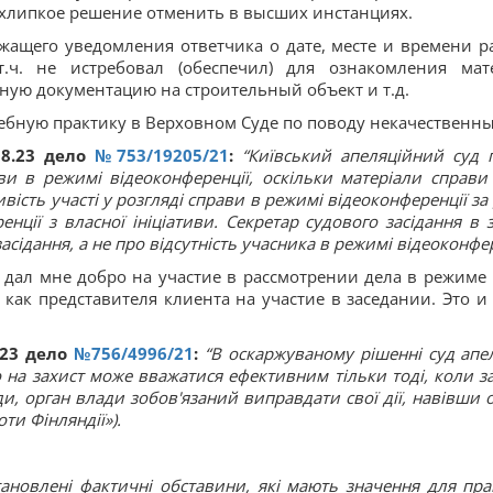
 хлипкое решение отменить в высших инстанциях.
жащего уведомления ответчика о дате, месте и времени р
т.ч. не истребовал (обеспечил) для ознакомления ма
ьную документацию на строительный объект и т.д.
дебную практику в Верховном Суде по поводу некачественн
08.23 дело
№753/19205/21
:
“Київський апеляційний суд 
ви в режимі відеоконференції, оскільки матеріали справи
сть участі у розгляді справи в режимі відеоконференції за
енції з власної ініціативи. Секретар судового засідання в 
асідання, а не про відсутність учасника в режимі відеоконфер
дал мне добро на участие в рассмотрении дела в режиме
как представителя клиента на участие в заседании. Это и
.23 дело
№756/4996/21
:
“В оскаржуваному рішенні суд апеля
 на захист може вважатися ефективним тільки тоді, коли за
и, орган влади зобов'язаний виправдати свої дії, навівши 
ти Фінляндії»).
ановлені фактичні обставини, які мають значення для пр