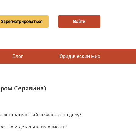
Зарегистрироваться
Войти
Блог
Юридический мир
дром Серявина)
 окончательный результат по делу?
твенно и детально их описать?