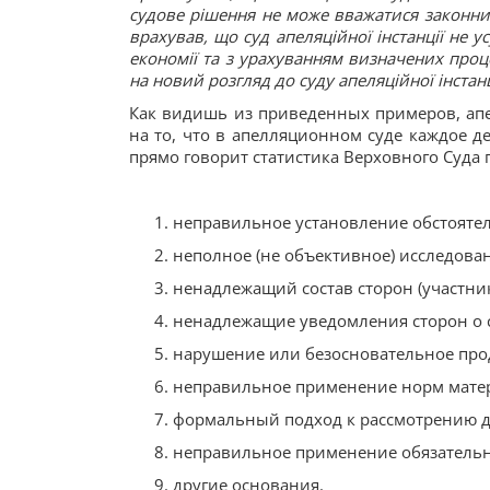
судове рішення не може вважатися законни
врахував, що суд апеляційної інстанції не 
економії та з урахуванням визначених про
на новий розгляд до суду апеляційної інстанці
Как видишь из приведенных примеров, апе
на то, что в апелляционном суде каждое д
прямо говорит статистика Верховного Суд
неправильное установление обстоятел
неполное (не объективное) исследован
ненадлежащий состав сторон (участник
ненадлежащие уведомления сторон о 
нарушение или безосновательное про
неправильное применение норм матер
формальный подход к рассмотрению де
неправильное применение обязательн
другие основания.