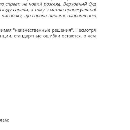
ею справи на новий розгляд. Верховний Суд
згляду справи, а тому з метою процесуальної
 висновку, що справа підлягає направленню
нимая "некачественные решения". Несмотря
анции, стандартные ошибки остаются, о чем
лам;