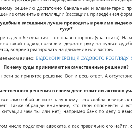
енному решению достаточно банальный и элементарно пр
шение отменить в апелляции (кассации), приведённая форму
судебные заседания лучше проводить в режиме видеок
суде?
реть дело без участия – это право стороны (участника). На 
о такой подход позволяет держать руку на пульсе судебн
ается, вовремя реагировать на движение или застой.
тдельном видео:
ВІДЕОКОНФЕРЕНЦІЯ СУДОВОГО РОЗГЛЯДУ: Я
Почему суды принимают некачественные решения?
нности за принятое решение. Вот и весь ответ. А отсутстви
чественного решения в своем деле стоит ли активно уча
 все само собой решится к лучшему – это слабая позиция, к
ёт". Также обращай внимание, кто твои оппоненты и ест
 ситуации чем ты или нет), например банк по делу о взы
в том числе подключи адвоката, а как правильно его найти,