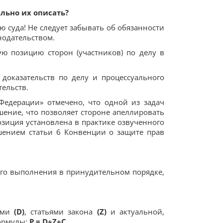
ально их описать?
ю суда! Не следует забывать об обязанности
нодательством.
ую позицию сторон (участников) по делу в
 доказательств по делу и процессуального
тельств.
Федерации» отмечено, что одной из задач
ние, что позволяет стороне апеллировать
зиция установлена в практике озвученного
ушением статьи 6 Конвенции о защите прав
его выполнения в принудительном порядке,
вами
(D)
, статьями закона
(Z)
и актуальной,
формулы:
P = D+Z+C