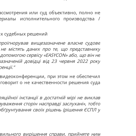
ассмотрения или суд объективно, полно не
териалы исполнительного производства /
ых судебных решений
проігнорував вищезазначене власне судове
 не містять даних про те, що представнику
 допомогою сервісу «EASYCON» або, що він не
зазначеній довідці від 23 червня 2022 року
енції.”
 видеоконференции, при этом не обеспечил
 говорит о не качественности решения суда
ційної інстанції в достатній мірі не виклав
уваження сторін насправді заслухані», тобто
обґрунтування своїх рішень (рішення ЄСПЛ у
авильного вирішення справи, прийняте ним