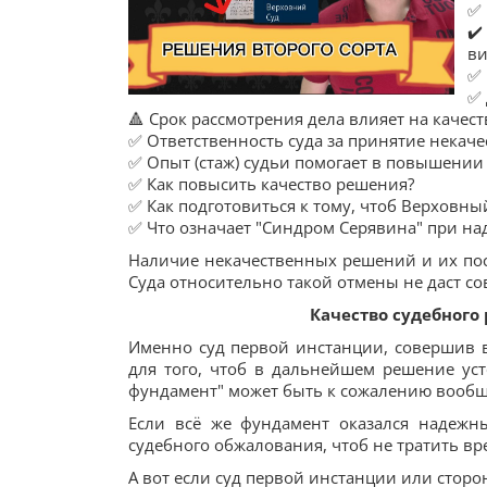
✅ 
✔️
ви
✅ 
✅ 
🔺 Срок рассмотрения дела влияет на качес
✅ Ответственность суда за принятие некач
✅ Опыт (стаж) судьи помогает в повышении
✅ Как повысить качество решения?
✅ Как подготовиться к тому, чтоб Верховн
✅ Что означает "Синдром Серявина" при н
Наличие некачественных решений и их пос
Суда относительно такой отмены не даст со
Качество судебного
Именно суд первой инстанции, совершив в
для того, чтоб в дальнейшем решение уст
фундамент" может быть к сожалению вообще
Если всё же фундамент оказался надежн
судебного обжалования, чтоб не тратить вр
А вот если суд первой инстанции или стор