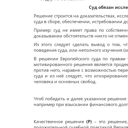
Суд обязан иссле
Решение строится на доказательствах, иссл
суда в сборе, обеспечении, истребовании 
Пример: суд не имеет права по собственн
доказывании обстоятельств никто не отмен
Из этого следует сделать вывод о том, ч
поведения суда, или неполного изучения (о
В решении Европейского суда по правам 
мотивированного решения является проде
против него, наравне с возможностью пер
суда и из неё следует, что игнорировани
человека и основных свобод.
Чтоб победить и далее указанное решение
например при взыскании финансового долга
Качественное решение
(P)
– это решение
положительной судебной практикой Верхо