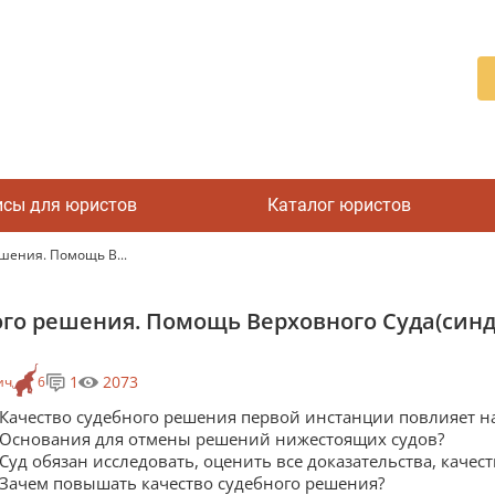
исы для юристов
Каталог юристов
шения. Помощь В...
ого решения. Помощь Верховного Суда(син
1
2073
ич
6
Качество судебного решения первой инстанции повлияет на
Основания для отмены решений нижестоящих судов?
Суд обязан исследовать, оценить все доказательства, качес
Зачем повышать качество судебного решения?