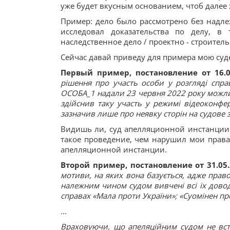
уже будет вкусным основанием, чтоб далее
Пример: дело было рассмотрено без надле
исследовал доказательства по делу, в 
наследственное дело / проектно - строител
Сейчас давай приведу для примера мою су
Первый пример, постановление от 16.
рішення про участь особи у розгляді спра
ОСОБА_1 надали 23 червня 2022 року можливі
здійснив таку участь у режимі відеоконфер
зазначив лише про неявку сторін на судове з
Видишь ли, суд апелляционной инстанции 
такое проведение, чем нарушил мои права 
апелляционной инстанции.
Второй пример, постановление от 31.05
мотиви, на яких вона базується, адже право
належним чином судом вивчені всі їх довод
справах «Мала проти України»; «Суомінен про
…
Враховуючи, що апеляційним судом не вст