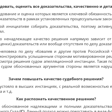
довать, оценить все доказательства, качественно и дет
едование и оценка которых является ключевой обязанность
доказательств в рамках установленных процессуальным зако
ой инициативе собирать доказательства, поэтому активн
ял.
то ненадлежащее качество решения напрямую зависит от
ценки) доказательств или вообще отсутствия по делу доказа
человека по делу «Ковалев и другие против Российской 
монстрировать услышанным сторонам мотивированное реше
есмотра решения судом апелляционной инстанции. Такая по
е судом обоснованных аргументов стороны является нар
Зачем повышать качество судебного решения?
 устояло в высших инстанциях, с реальной возможностью 
 и т.д.
Как распознать качественное решение?
, обоснованное надлежащими и полными доказательст
вного Суда
(C)
. Данный подход можно представить в виде 