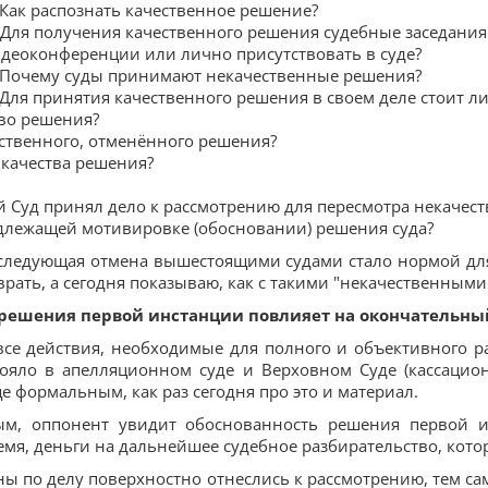
Как распознать качественное решение?
 Для получения качественного решения судебные заседани
деоконференции или лично присутствовать в суде?
Почему суды принимают некачественные решения?
Для принятия качественного решения в своем деле стоит ли
тво решения?
ественного, отменённого решения?
 качества решения?
ый Суд принял дело к рассмотрению для пересмотра некачес
адлежащей мотивировке (обосновании) решения суда?
ледующая отмена вышестоящими судами стало нормой для
врать, а сегодня показываю, как с такими "некачественны
 решения первой инстанции повлияет на окончательный
се действия, необходимые для полного и объективного ра
ояло в апелляционном суде и Верховном Суде (кассацио
 формальным, как раз сегодня про это и материал.
ым, оппонент увидит обоснованность решения первой и
емя, деньги на дальнейшее судебное разбирательство, котор
оны по делу поверхностно отнеслись к рассмотрению, тем с