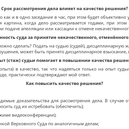
Срок рассмотрения дела влияет на качество решения?
о как и в одно заседание в час, при этом будет объективн
я картина, когда дело рассматривается годами, при этом
ри подаче апелляции или кассации к отмене некачественно
нность суда за принятие некачественного, отменённог
 можно сделать? Подать на судью (судей), дисциплинарную 
арушения, может быть принято дисциплинарное взыскание, 
ыт (стаж) судьи помогает в повышении качества решен
пыта) в качество, так что надеяться только на опыт судь
уде, практически подтверждают мой ответ.
Как повысить качество решения?
имые доказательства для рассмотрения дела. В случае от
осить суд их истребовать (обеспечить);
ежиме видеоконференции);
тикой Верховного Суда по аналогичным делам;