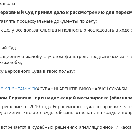
каналы.
б Верховный Суд принял дело к рассмотрению для перес
тавлять процессуальные документы по делу;
 делу все доказательства и полностью исследовать в ходе 
ный Суд;
ассационную жалобу с учетом фильтров, предъявляемых к
ию жалобы;
у Верховного Суда в твою пользу;
Є КЛІЄНТАМ У
СК
АСУВАННІ АРЕШТІВ ВИКОНАВЧОЇ СЛУЖБИ
ром Серявина" при надлежащей мотивировке (обоснов
 решение от 2010 года Европейского суда по правам челов
д отметил, что хотя суды обязаны отвечать на каждый вопр
о встречается в судебных решениях апелляционной и касс