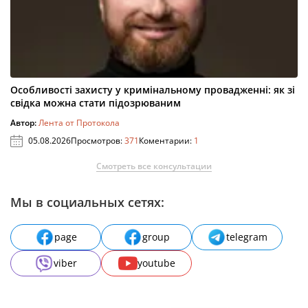
Особливості захисту у кримінальному провадженні: як зі
свідка можна стати підозрюваним
Автор:
Лента от Протокола
05.08.2026
Просмотров:
371
Коментарии:
1
Смотреть все консультации
Мы в социальных сетях:
page
group
telegram
viber
youtube