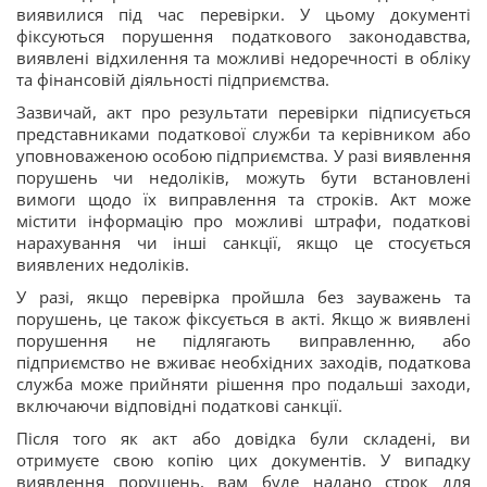
виявилися під час перевірки. У цьому документі
фіксуються порушення податкового законодавства,
виявлені відхилення та можливі недоречності в обліку
та фінансовій діяльності підприємства.
Зазвичай, акт про результати перевірки підписується
представниками податкової служби та керівником або
уповноваженою особою підприємства. У разі виявлення
порушень чи недоліків, можуть бути встановлені
вимоги щодо їх виправлення та строків. Акт може
містити інформацію про можливі штрафи, податкові
нарахування чи інші санкції, якщо це стосується
виявлених недоліків.
У разі, якщо перевірка пройшла без зауважень та
порушень, це також фіксується в акті. Якщо ж виявлені
порушення не підлягають виправленню, або
підприємство не вживає необхідних заходів, податкова
служба може прийняти рішення про подальші заходи,
включаючи відповідні податкові санкції.
Після того як акт або довідка були складені, ви
отримуєте свою копію цих документів. У випадку
виявлення порушень, вам буде надано строк для