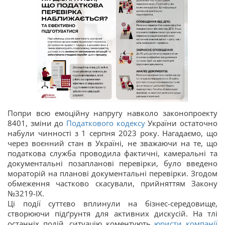
Попри всю емоційну напругу навколо законопроекту
8401, зміни до
Податкового кодексу
України остаточно
набули чинності з 1 серпня 2023 року. Нагадаємо, що
через воєнний стан в Україні, не зважаючи на те, що
податкова служба проводила фактичні, камеральні та
документальні позапланові перевірки, було введено
мораторій на планові документальні перевірки. Згодом
обмеження частково скасували, прийняттям Закону
№3219-IX.
Ці події суттєво вплинули на бізнес-середовище,
створюючи підґрунтя для активних дискусій. На тлі
останніх подій, ситуацію коментують
юристи компанії