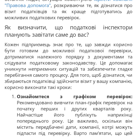
"Правова допомога"
, розкриваючи те, як дізнатися про
візит податківців та як краще підготуватись до
можливих податкових перевірок.
Як визначити, що податкові інспектори
планують завітати саме до вас?
Кожен підприємець знає про те, що завжди корисно
бути готовим до можливої податкової перевірки,
дотриматися належного порядку з документами та
слідувати податковому законодавству. Це допомагає
уникнути неприємних ситуацій та забезпечити гладке
перебігання самого процесу. Для того, щоб дізнатися, чи
збираються податківці здійснити візит у вашу компанію,
корисно виконати такі кроки:
Ознайомтеся з графіком перевірок:
Рекомендовано вивчити план-графік перевірок на
початку перших і других кварталів року.
Найчастіше його публікуть наприкінці
попереднього року. Це важливо, оскільки він
містить передбачені дати, компанії, котрі можуть
підпасти під перевірку. Варто пам'ятати, що цей