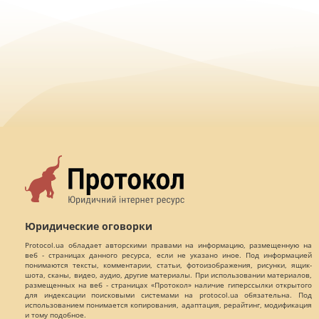
Юридические оговорки
Protocol.ua обладает авторскими правами на информацию, размещенную на
веб - страницах данного ресурса, если не указано иное. Под информацией
понимаются тексты, комментарии, статьи, фотоизображения, рисунки, ящик-
шота, сканы, видео, аудио, другие материалы. При использовании материалов,
размещенных на веб - страницах «Протокол» наличие гиперссылки открытого
для индексации поисковыми системами на protocol.ua обязательна. Под
использованием понимается копирования, адаптация, рерайтинг, модификация
и тому подобное.