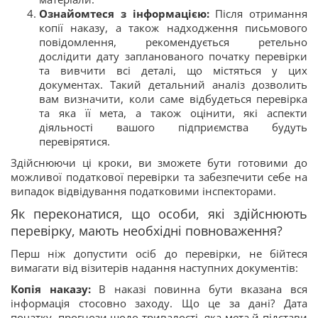
Ознайомтеся з інформацією:
Після отримання
копії наказу, а також надходження письмового
повідомлення, рекомендується ретельно
дослідити дату запланованого початку перевірки
та вивчити всі деталі, що містяться у цих
документах. Такий детальний аналіз дозволить
вам визначити, коли саме відбудеться перевірка
та яка її мета, а також оцінити, які аспекти
діяльності вашого підприємства будуть
перевірятися.
Здійснюючи ці кроки, ви зможете бути готовими до
можливої податкової перевірки та забезпечити себе на
випадок відвідування податковими інспекторами.
Як переконатися, що особи, які здійснюють
перевірку, мають необхідні повноваження?
Перш ніж допустити осіб до перевірки, не бійтеся
вимагати від візитерів надання наступних документів:
Копія наказу:
В наказі повинна бути вказана вся
інформація стосовно заходу. Що це за дані? Дата
початку, прогнози щодо тривалості, яка мета й підстави