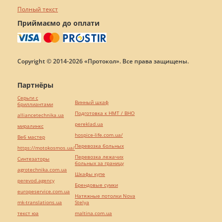
Полный текст
Приймаємо до оплати
Copyright © 2014-2026 «Протокол». Все права защищены.
Партнёры
Серьги с
Винный шкаф
бриллиантами
Подготовка к НМТ / ВНО
alliancetechnika.ua
pereklad.ua
миралинкс
hospice-life.com.ua/
Веб мастер
Перевозка больных
https://motokosmos.ua/
Перевозка лежачих
Синтезаторы
больных за границу
agrotechnika.com.ua
Шкафы купе
perevod.agency
Брендовые сумки
europeservice.com.ua
Натяжные потолки Nova
mk-translations.ua
Stelya
текст юа
maltina.com.ua