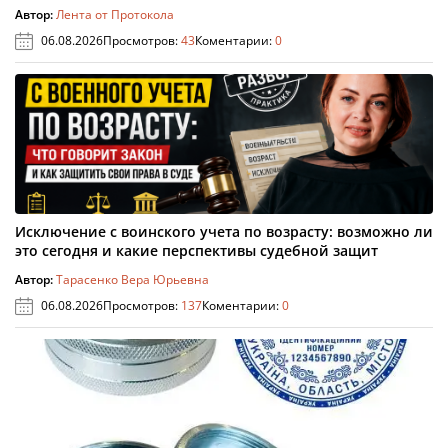
Автор:
Лента от Протокола
06.08.2026
Просмотров:
43
Коментарии:
0
Исключение с воинского учета по возрасту: возможно ли
это сегодня и какие перспективы судебной защит
Автор:
Тарасенко Вера Юрьевна
06.08.2026
Просмотров:
137
Коментарии:
0