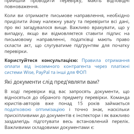
прийшли проводити перевірку, мають відповідні
повноваження.
Коли ви отримаєте письмове направлення, необхідно
приділити йому належну увагу та перевірити всі дані,
про які загадувалося вище. Важливо врахувати, що у
випадку, якщо ви відмовляєтеся ставити підпис на
письмовому направленні, податківці мають право
скласти акт, що слугуватиме підґрунтям для початку
перевірки.
Користуйтеся консультацією:
Правила отримання
оплати від іноземного контрагента через платіжні
системи Wise, PayPal та інші для ФОП
Які документи слід пред'являти вам?
В ході перевірки від вас запросять документи, що
відносяться до обраного предмету перевірки. Команда
юристів-авторів вже понад 15 років займається
податковою оптимізацією
і точно знає, наскільки
прискіпливими до документів є інспектори і як важливо
заздалегідь підготувати весь встановлений перелік.
Важливими складовими документами є: