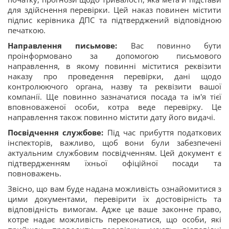
для здійснення перевірки. Цей наказ повинен містити
підпис керівника ДПС та підтверджений відповідною
печаткою.
Направлення письмове:
Вас повинно бути
проінформовано за допомогою письмового
направлення, в якому повинні міститися реквізити
наказу про проведення перевірки, дані щодо
контролюючого органа, назву та реквізити вашої
компанії. Ще повинно зазначатися посада та ім'я тієї
вповноваженої особи, котра веде перевірку. Це
направлення також повинно містити дату його видачі.
Посвідчення службове:
Під час прибуття податкових
інспекторів, важливо, щоб вони були забезпечені
актуальним службовим посвідченням. Цей документ є
підтвердженням їхньої офіційної посади та
повноважень.
Звісно, що вам буде надана можливість ознайомитися з
цими документами, перевірити їх достовірність та
відповідність вимогам. Адже це ваше законне право,
котре надає можливість переконатися, що особи, які