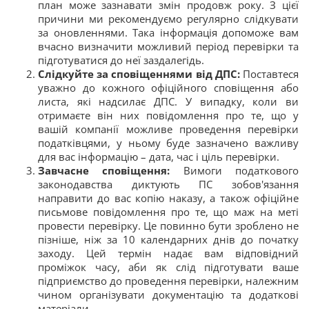
план може зазнавати змін продовж року. З цієї
причини ми рекомендуємо регулярно слідкувати
за оновленнями. Така інформація допоможе вам
вчасно визначити можливий період перевірки та
підготуватися до неї заздалегідь.
Слідкуйте за сповіщеннями від ДПС:
Поставтеся
уважно до кожного офіційного сповіщення або
листа, які надсилає ДПС. У випадку, коли ви
отримаєте він них повідомлення про те, що у
вашій компанії можливе проведення перевірки
податківцями, у ньому буде зазначено важливу
для вас інформацію – дата, час і ціль перевірки.
Завчасне сповіщення:
Вимоги податкового
законодавства диктують ПС зобов'язання
направити до вас копію наказу, а також офіційне
письмове повідомлення про те, що маж на меті
провести перевірку. Це повинно бути зроблено не
пізніше, ніж за 10 календарних днів до початку
заходу. Цей термін надає вам відповідний
проміжок часу, аби як слід підготувати ваше
підприємство до проведення перевірки, належним
чином організувати документацію та додаткові
матеріали.