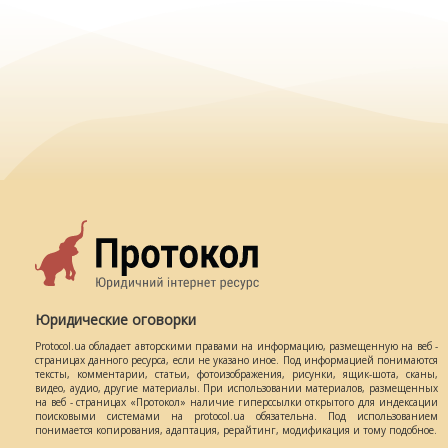
Юридические оговорки
Protocol.ua обладает авторскими правами на информацию, размещенную на веб -
страницах данного ресурса, если не указано иное. Под информацией понимаются
тексты, комментарии, статьи, фотоизображения, рисунки, ящик-шота, сканы,
видео, аудио, другие материалы. При использовании материалов, размещенных
на веб - страницах «Протокол» наличие гиперссылки открытого для индексации
поисковыми системами на protocol.ua обязательна. Под использованием
понимается копирования, адаптация, рерайтинг, модификация и тому подобное.