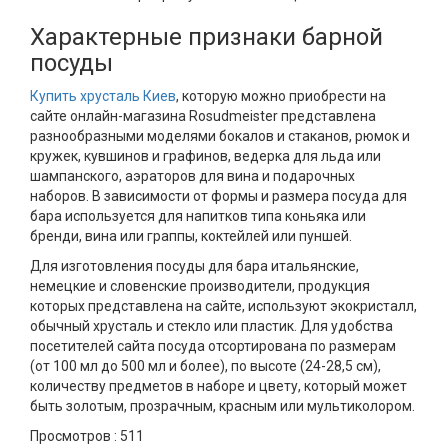
Характерные признаки барной
посуды
Купить хрусталь Киев
, которую можно приобрести на
сайте онлайн-магазина Rosudmeister представлена ​​
разнообразными моделями бокалов и стаканов, рюмок и
кружек, кувшинов и графинов, ведерка для льда или
шампанского, аэраторов для вина и подарочных
наборов. В зависимости от формы и размера посуда для
бара используется для напитков типа коньяка или
бренди, вина или граппы, коктейлей или пуншей.
Для изготовления посуды для бара итальянские,
немецкие и словенские производители, продукция
которых представлена ​​на сайте, используют экокристалл,
обычный хрусталь и стекло или пластик. Для удобства
посетителей сайта посуда отсортирована по размерам
(от 100 мл до 500 мл и более), по высоте (24-28,5 см),
количеству предметов в наборе и цвету, который может
быть золотым, прозрачным, красным или мультиколором.
Просмотров :
511