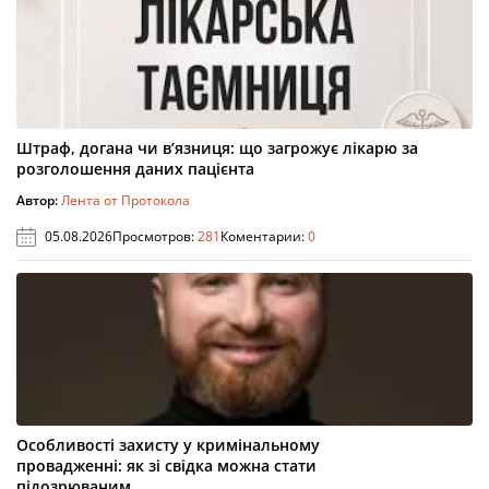
Штраф, догана чи в’язниця: що загрожує лікарю за
розголошення даних пацієнта
Автор:
Лента от Протокола
05.08.2026
Просмотров:
281
Коментарии:
0
Особливості захисту у кримінальному
провадженні: як зі свідка можна стати
підозрюваним