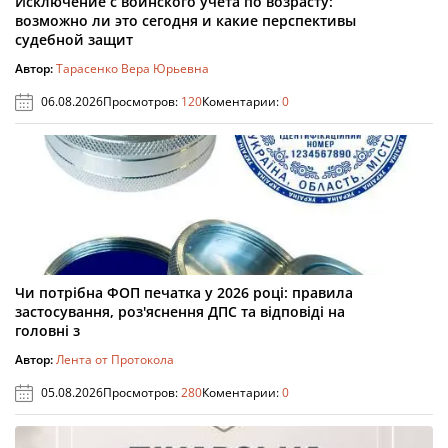
Исключение с воинского учета по возрасту:
возможно ли это сегодня и какие перспективы
судебной защит
Автор:
Тарасенко Вера Юрьевна
06.08.2026
Просмотров:
120
Коментарии:
0
Чи потрібна ФОП печатка у 2026 році: правила
застосування, роз'яснення ДПС та відповіді на
головні з
Автор:
Лента от Протокола
05.08.2026
Просмотров:
280
Коментарии:
0