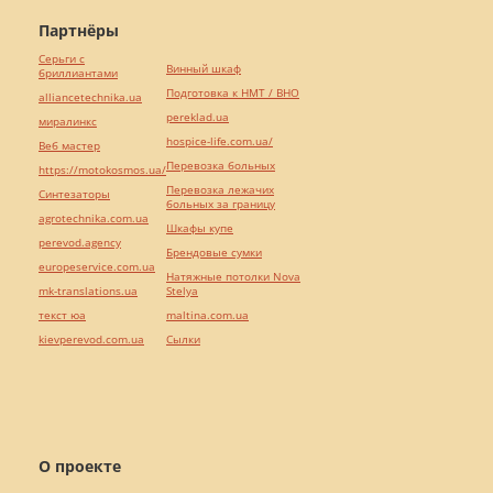
Партнёры
Серьги с
Винный шкаф
бриллиантами
Подготовка к НМТ / ВНО
alliancetechnika.ua
pereklad.ua
миралинкс
hospice-life.com.ua/
Веб мастер
Перевозка больных
https://motokosmos.ua/
Перевозка лежачих
Синтезаторы
больных за границу
agrotechnika.com.ua
Шкафы купе
perevod.agency
Брендовые сумки
europeservice.com.ua
Натяжные потолки Nova
mk-translations.ua
Stelya
текст юа
maltina.com.ua
kievperevod.com.ua
Cылки
О проекте