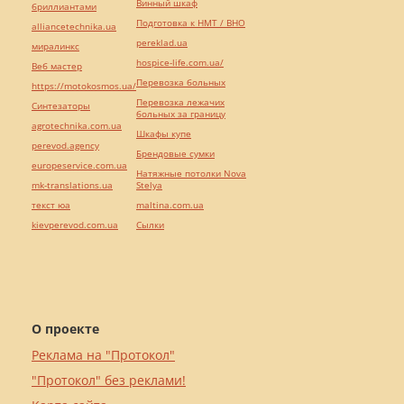
Винный шкаф
бриллиантами
Подготовка к НМТ / ВНО
alliancetechnika.ua
pereklad.ua
миралинкс
hospice-life.com.ua/
Веб мастер
Перевозка больных
https://motokosmos.ua/
Перевозка лежачих
Синтезаторы
больных за границу
agrotechnika.com.ua
Шкафы купе
perevod.agency
Брендовые сумки
europeservice.com.ua
Натяжные потолки Nova
mk-translations.ua
Stelya
текст юа
maltina.com.ua
kievperevod.com.ua
Cылки
О проекте
Реклама на "Протокол"
"Протокол" без реклами!