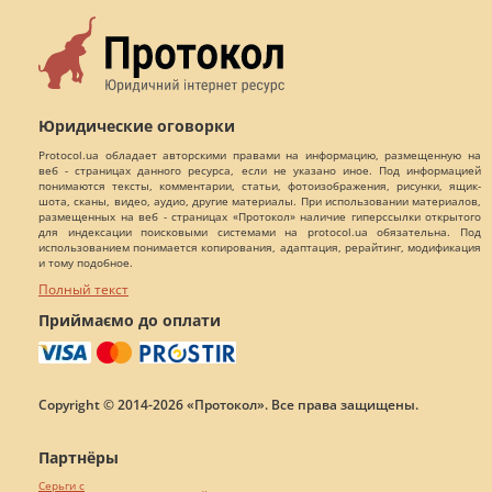
Юридические оговорки
Protocol.ua обладает авторскими правами на информацию, размещенную на
веб - страницах данного ресурса, если не указано иное. Под информацией
понимаются тексты, комментарии, статьи, фотоизображения, рисунки, ящик-
шота, сканы, видео, аудио, другие материалы. При использовании материалов,
размещенных на веб - страницах «Протокол» наличие гиперссылки открытого
для индексации поисковыми системами на protocol.ua обязательна. Под
использованием понимается копирования, адаптация, рерайтинг, модификация
и тому подобное.
Полный текст
Приймаємо до оплати
Copyright © 2014-2026 «Протокол». Все права защищены.
Партнёры
Серьги с