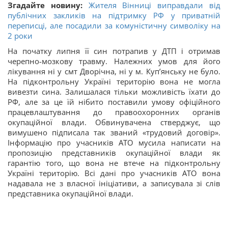
Згадайте новину:
Жителя Вінниці виправдали від
публічних закликів на підтримку РФ у приватній
переписці, але посадили за комуністичну символіку на
2 роки
На початку липня її син потрапив у ДТП і отримав
черепно-мозкову травму. Належних умов для його
лікування ні у смт Дворічна, ні у м. Купʼянську не було.
На підконтрольну Україні територію вона не могла
вивезти сина. Залишалася тільки можливість їхати до
РФ, але за це їй нібито поставили умову офіційного
працевлаштування до правоохоронних органів
окупаційної влади. Обвинувачена стверджує, що
вимушено підписала так званий «трудовий договір».
Інформацію про учасників АТО мусила написати на
пропозицію представників окупаційної влади як
гарантію того, що вона не втече на підконтрольну
Україні територію. Всі дані про учасників АТО вона
надавала не з власної ініціативи, а записувала зі слів
представника окупаційної влади.