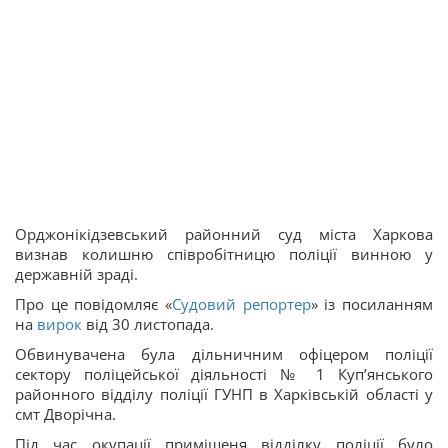
Орджонікідзевський районний суд міста Харкова
визнав колишню співробітницю поліції винною у
державній зраді.
Про це повідомляє «
Судовий репортер
» із посиланням
на
вирок
від 30 листопада.
Обвинувачена була дільничним офіцером поліції
сектору поліцейської діяльності № 1 Купʼянського
районного відділу поліції ГУНП в Харківській області у
смт Дворічна.
Під час окупації приміщеня відділку поліції було