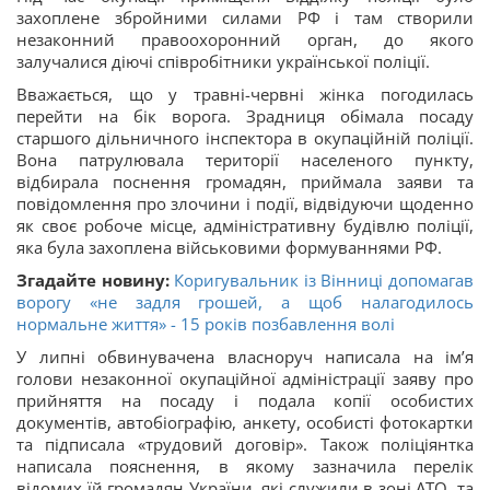
захоплене збройними силами РФ і там створили
незаконний правоохоронний орган, до якого
залучалися діючі співробітники української поліції.
Вважається, що у травні-червні жінка погодилась
перейти на бік ворога. Зрадниця обімала посаду
старшого дільничного інспектора в окупаційній поліції.
Вона патрулювала території населеного пункту,
відбирала поснення громадян, приймала заяви та
повідомлення про злочини і події, відвідуючи щоденно
як своє робоче місце, адміністративну будівлю поліції,
яка була захоплена військовими формуваннями РФ.
Згадайте новину:
Коригувальник із Вінниці допомагав
ворогу «не задля грошей, а щоб налагодилось
нормальне життя» - 15 років позбавлення волі
У липні обвинувачена власноруч написала на імʼя
голови незаконної окупаційної адміністрації заяву про
прийняття на посаду і подала копії особистих
документів, автобіографію, анкету, особисті фотокартки
та підписала «трудовий договір». Також поліціянтка
написала пояснення, в якому зазначила перелік
відомих їй громадян України, які служили в зоні АТО, та