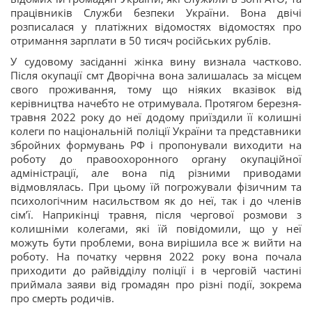
працівників Служби безпеки України. Вона двічі
розписалася у платіжних відомостях відомостях про
отримання зарплати в 50 тисяч російських рублів.
У судовому засіданні жінка вину визнала частково.
Після окупації смт Дворічна вона залишалась за місцем
свого проживання, тому що ніяких вказівок від
керівництва начебто не отримувала. Протягом березня-
травня 2022 року до неї додому приїздили її колишні
колеги по національній поліції України та представники
збройних формувань РФ і пропонували виходити на
роботу до правоохоронного органу окупаційної
адміністрації, але вона під різними приводами
відмовлялась. При цьому їй погрожували фізичним та
психологічним насильством як до неї, так і до членів
сімʼї. Наприкінці травня, після чергової розмови з
колишніми колегами, які їй повідомили, що у неї
можуть бути проблеми, вона вирішила все ж вийти на
роботу. На початку червня 2022 року вона почала
приходити до райвідділу поліції і в черговій частині
приймала заяви від громадян про різні події, зокрема
про смерть родичів.