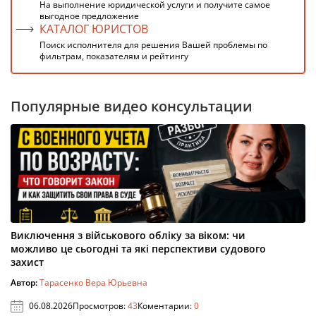
На выполнение юридической услуги и получите самое
выгодное предложение
КАТАЛОГ ЮРИСТОВ
Поиск исполнителя для решения Вашей проблемы по
фильтрам, показателям и рейтингу
Популярные видео консультации
Виключення з військового обліку за віком: чи
можливо це сьогодні та які перспективи судового
захист
Автор:
Тарасенко Вера Юрьевна
06.08.2026
Просмотров:
43
Коментарии:
0