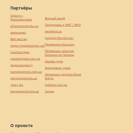
Партнёры
Серьги с
Винный шкаф
бриллиантами
Подготовка к НМТ / ВНО
alliancetechnika.ua
pereklad.ua
миралинкс
hospice-life.com.ua/
Веб мастер
Перевозка больных
https://motokosmos.ua/
Перевозка лежачих
Синтезаторы
больных за границу
agrotechnika.com.ua
Шкафы купе
perevod.agency
Брендовые сумки
europeservice.com.ua
Натяжные потолки Nova
mk-translations.ua
Stelya
текст юа
maltina.com.ua
kievperevod.com.ua
Cылки
О проекте