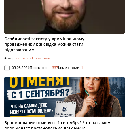
Особливості захисту у кримінальному
провадженні: як зі свідка можна стати
підозрюваним
Автор:
Лента от Протокола
05.08.2026
Просмотров:
337
Коментарии:
1
Бронирование отменят с 1 сентября? Что на самом
деле меняет постановление КМУ №692