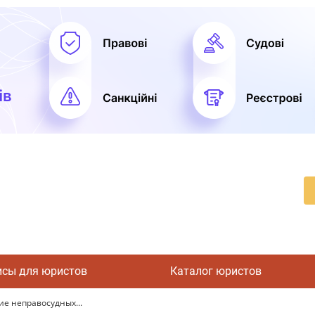
исы для юристов
Каталог юристов
ие неправосудных...