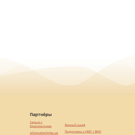
Партнёры
Серьги с
Винный шкаф
бриллиантами
Подготовка к НМТ / ВНО
alliancetechnika.ua