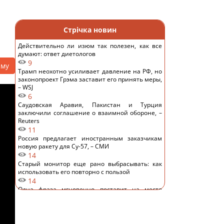
Стрічка новин
Действительно ли изюм так полезен, как все
думают: ответ диетологов
9
аму
Трамп неохотно усиливает давление на РФ, но
законопроект Грэма заставит его принять меры,
– WSJ
6
Саудовская Аравия, Пакистан и Турция
заключили соглашение о взаимной обороне, –
Reuters
11
Россия предлагает иностранным заказчикам
новую ракету для Су-57, – СМИ
14
Старый монитор еще рано выбрасывать: как
использовать его повторно с пользой
14
Одна фраза мгновенно поставит на место
высокомерного человека: психолог раскрыла
секрет
13
Россия намерена окончательно аннексировать