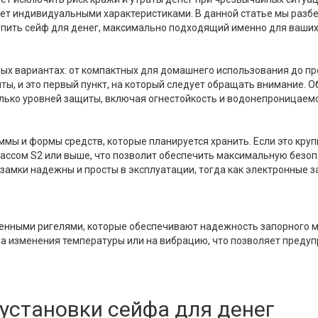
ет индивидуальными характеристиками. В данной статье мы разбер
купить сейф для денег, максимально подходящий именно для ваших
ных вариантах: от компактных для домашнего использования до п
ты, и это первый пункт, на который следует обращать внимание. 
колько уровней защиты, включая огнестойкость и водонепроницаем
уммы и формы средств, которые планируется хранить. Если это кр
лассом S2 или выше, что позволит обеспечить максимальную безо
 замки надежны и просты в эксплуатации, тогда как электронные з
енными ригелями, которые обеспечивают надежность запорного м
а изменения температуры или на вибрацию, что позволяет предуп
установки сейфа для денег