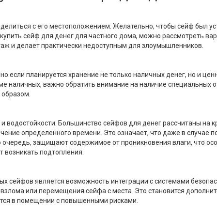
делиться с его местоположением. Желательно, чтобы сейф был ус
 купить сейф для денег для частного дома, можно рассмотреть в
нтаж и делает практически недоступным для злоумышленников.
о если планируется хранение не только наличных денег, но и цен
роме наличных, важно обратить внимание на наличие специальных о
 образом.
 и водостойкости. Большинство сейфов для денег рассчитаны на 
чение определенного времени. Это означает, что даже в случае 
ою очередь, защищают содержимое от проникновения влаги, что ос
т возникать подтопления.
х сейфов является возможность интеграции с системами безопа
е взлома или перемещения сейфа с места. Это становится дополн
ится в помещении с повышенными рисками.