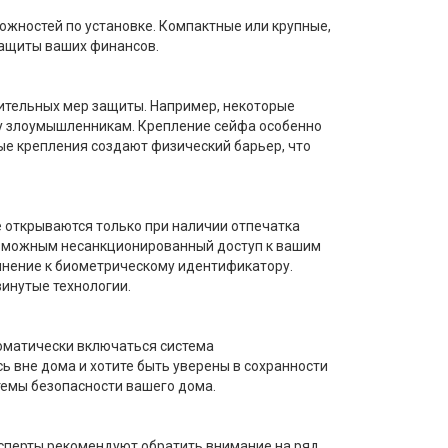
ожностей по установке. Компактные или крупные,
защиты ваших финансов.
нительных мер защиты. Например, некоторые
чу злоумышленникам. Крепление сейфа особенно
ые крепления создают физический барьер, что
 открываются только при наличии отпечатка
возможным несанкционированный доступ к вашим
лнение к биометрическому идентификатору.
инутые технологии.
оматически включаться система
ь вне дома и хотите быть уверены в сохранности
темы безопасности вашего дома.
ксперты рекомендуют обратить внимание на ряд