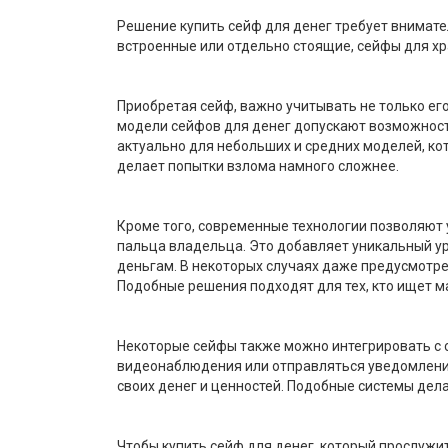
Решение купить сейф для денег требует внимате
встроенные или отдельно стоящие, сейфы для х
Приобретая сейф, важно учитывать не только ег
модели сейфов для денег допускают возможност
актуально для небольших и средних моделей, к
делает попытки взлома намного сложнее.
Кроме того, современные технологии позволяют 
пальца владельца. Это добавляет уникальный у
деньгам. В некоторых случаях даже предусмотре
Подобные решения подходят для тех, кто ищет м
Некоторые сейфы также можно интегрировать с 
видеонаблюдения или отправляться уведомление 
своих денег и ценностей. Подобные системы дел
Чтобы купить сейф для денег, который прослуж