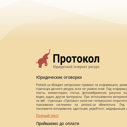
Юридические оговорки
Protocol.ua обладает авторскими правами на информацию, разм
страницах данного ресурса, если не указано иное. Под информ
тексты, комментарии, статьи, фотоизображения, рисунки, ящ
видео, аудио, другие материалы. При использовании материал
на веб - страницах «Протокол» наличие гиперссылки открытог
поисковыми системами на protocol.ua обязательна. Под 
понимается копирования, адаптация, рерайтинг, модификация и
Полный текст
Приймаємо до оплати