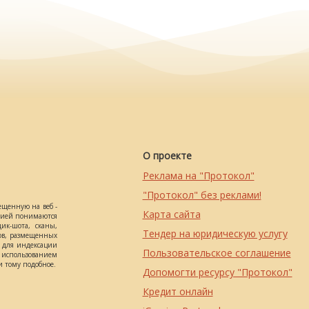
О проекте
Реклама на "Протокол"
"Протокол" без реклами!
ещенную на веб -
Карта сайта
ацией понимаются
ик-шота, сканы,
Тендер на юридическую услугу
ов, размещенных
о для индексации
Пользовательское соглашение
использованием
 тому подобное.
Допомогти ресурсу "Протокол"
Кредит онлайн