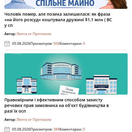
Чоловік помер, але позика залишилася: як фраза
«на його розсуд» коштувала дружині $1,1 млн ( ВС
у сп
Автор:
Лента от Протокола
05.08.2026
Просмотров:
506
Коментарии:
0
Правомірним і ефективним способом захисту
речових прав замовника на об’єкт будівництва в
разі їх осп
Автор:
Лента от Протокола
05.08.2026
Просмотров:
388
Коментарии:
0