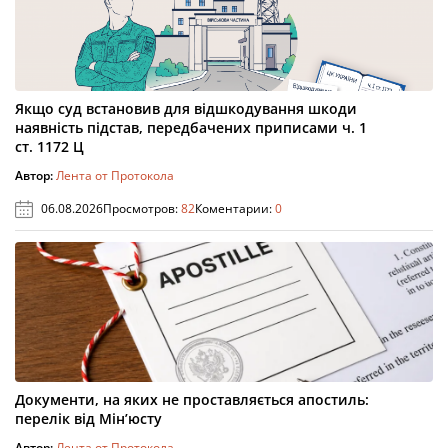
Якщо суд встановив для відшкодування шкоди
наявність підстав, передбачених приписами ч. 1
ст. 1172 Ц
Автор:
Лента от Протокола
06.08.2026
Просмотров:
82
Коментарии:
0
Документи, на яких не проставляється апостиль:
перелік від Мін’юсту
Автор:
Лента от Протокола