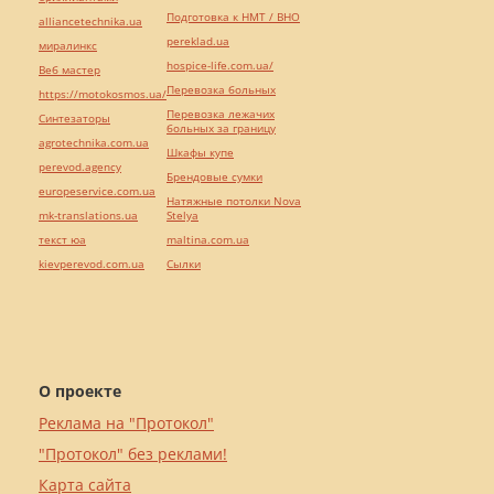
Подготовка к НМТ / ВНО
alliancetechnika.ua
pereklad.ua
миралинкс
hospice-life.com.ua/
Веб мастер
Перевозка больных
https://motokosmos.ua/
Перевозка лежачих
Синтезаторы
больных за границу
agrotechnika.com.ua
Шкафы купе
perevod.agency
Брендовые сумки
europeservice.com.ua
Натяжные потолки Nova
mk-translations.ua
Stelya
текст юа
maltina.com.ua
kievperevod.com.ua
Cылки
О проекте
Реклама на "Протокол"
"Протокол" без реклами!
Карта сайта