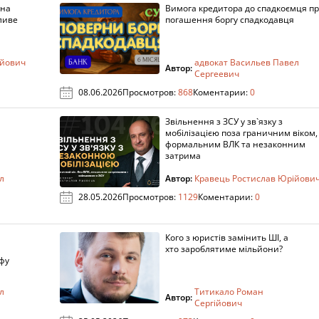
 на
Вимога кредитора до спадкоємця п
ливе
погашення боргу спадкодавця
ійович
адвокат Васильев Павел
Автор:
Сергеевич
08.06.2026
Просмотров:
868
Коментарии:
0
Звільнення з ЗСУ у зв`язку з
мобілізацією поза граничним віком,
формальним ВЛК та незаконним
затрима
л
Автор:
Кравець Ростислав Юрійови
28.05.2026
Просмотров:
1129
Коментарии:
0
Кого з юристів замінить ШІ, а
хто зароблятиме мільйони?
фу
л
Титикало Роман
Автор:
Сергійович