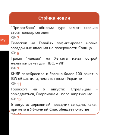
Стрічка новин
"ПриватБанк" обновил курс валют: сколько
стоит доллар сегодня
7
аму
Телескоп на Гавайях зафиксировал новые
загадочные явления на поверхности Солнца
8
Трамп "наехал" на Хегсета из-за острой
нехватки ракет для ПВО, – WP
7
КНДР перебросила в Россию более 100 ракет: в
ISW объяснили, чем это грозит Украине
11
Гороскоп на 6 августа: Стрельцам -
замедлиться, Скорпионам - перенапряжение
12
6 августа: церковный праздник сегодня, какая
примета в Яблочный Спас обещает счастье
49
Овсянка против гранолы: диетологи
рассказали, что лучше для контроля уровня
сахара в крови
15