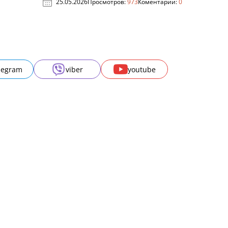
25.05.2026
Просмотров:
973
Коментарии:
0
legram
viber
youtube