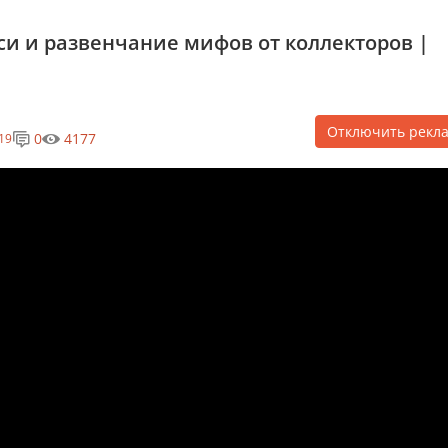
и и развенчание мифов от коллекторов |
Отключить рекл
0
4177
19