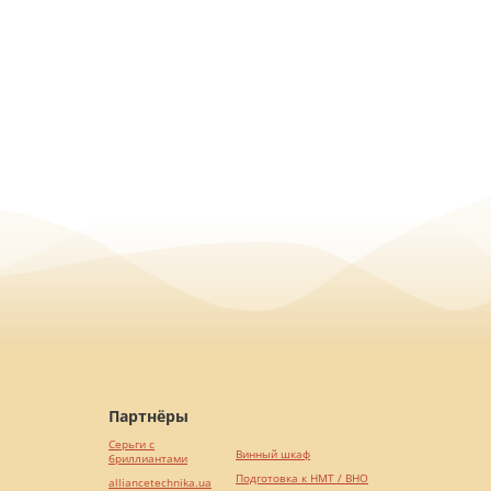
Партнёры
Серьги с
Винный шкаф
бриллиантами
Подготовка к НМТ / ВНО
alliancetechnika.ua