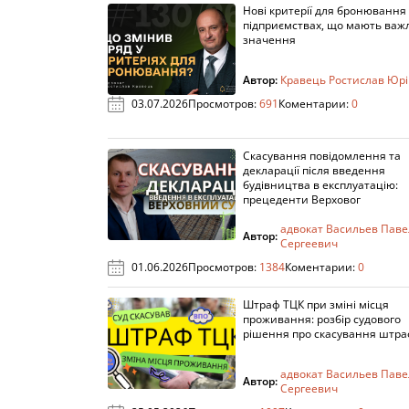
Нові критерії для бронювання
підприємствах, що мають важ
значення
Автор:
Кравець Ростислав Юр
03.07.2026
Просмотров:
691
Коментарии:
0
Скасування повідомлення та
декларації після введення
будівництва в експлуатацію:
прецеденти Верховог
адвокат Васильев Паве
Автор:
Сергеевич
01.06.2026
Просмотров:
1384
Коментарии:
0
Штраф ТЦК при зміні місця
проживання: розбір судового
рішення про скасування штра
адвокат Васильев Паве
Автор:
Сергеевич