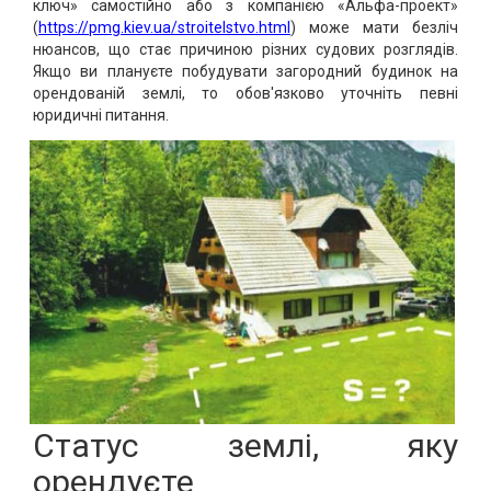
ключ» самостійно або з компанією «Альфа-проект»
(
https://pmg.kiev.ua/stroitelstvo.html
) може мати безліч
нюансов, що стає причиною різних судових розглядів.
Якщо ви плануєте побудувати загородний будинок на
орендованій землі, то обов'язково уточніть певні
юридичні питання.
Статус землі, яку
орендуєте