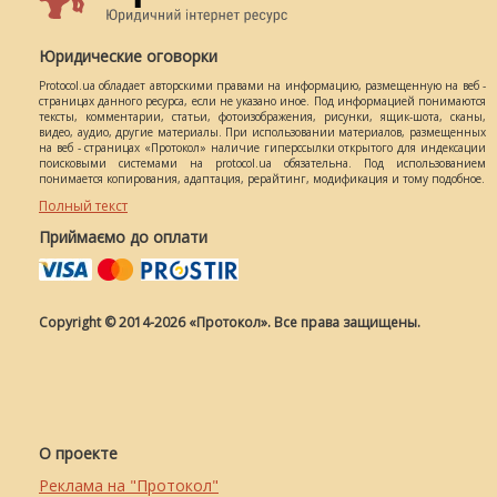
Юридические оговорки
Protocol.ua обладает авторскими правами на информацию, размещенную на веб -
страницах данного ресурса, если не указано иное. Под информацией понимаются
тексты, комментарии, статьи, фотоизображения, рисунки, ящик-шота, сканы,
видео, аудио, другие материалы. При использовании материалов, размещенных
на веб - страницах «Протокол» наличие гиперссылки открытого для индексации
поисковыми системами на protocol.ua обязательна. Под использованием
понимается копирования, адаптация, рерайтинг, модификация и тому подобное.
Полный текст
Приймаємо до оплати
Copyright © 2014-2026 «Протокол». Все права защищены.
О проекте
Реклама на "Протокол"