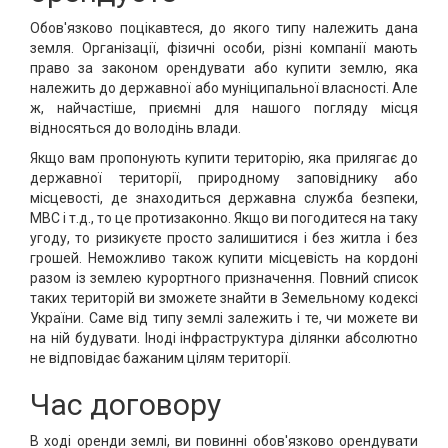
Обов'язково поцікавтеся, до якого типу належить дана
земля. Організації, фізичні особи, різні компанії мають
право за законом орендувати або купити землю, яка
належить до державної або муніципальної власності. Але
ж, найчастіше, приємні для нашого погляду місця
відносяться до володінь влади.
Якщо вам пропонують купити територію, яка прилягає до
державної території, природному заповіднику або
місцевості, де знаходиться державна служба безпеки,
МВС і т.д., то це протизаконно. Якщо ви погодитеся на таку
угоду, то ризикуєте просто залишитися і без житла і без
грошей. Неможливо також купити місцевість на кордоні
разом із землею курортного призначення. Повний список
таких територій ви зможете знайти в Земельному кодексі
України. Саме від типу землі залежить і те, чи можете ви
на ній будувати. Іноді інфраструктура ділянки абсолютно
не відповідає бажаним цілям території.
Час договору
В ході оренди землі, ви повинні обов'язково орендувати