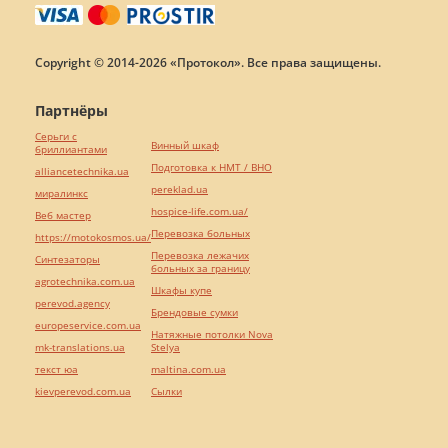
Copyright © 2014-2026 «Протокол». Все права защищены.
Партнёры
Серьги с
Винный шкаф
бриллиантами
Подготовка к НМТ / ВНО
alliancetechnika.ua
pereklad.ua
миралинкс
hospice-life.com.ua/
Веб мастер
Перевозка больных
https://motokosmos.ua/
Перевозка лежачих
Синтезаторы
больных за границу
agrotechnika.com.ua
Шкафы купе
perevod.agency
Брендовые сумки
europeservice.com.ua
Натяжные потолки Nova
mk-translations.ua
Stelya
текст юа
maltina.com.ua
kievperevod.com.ua
Cылки