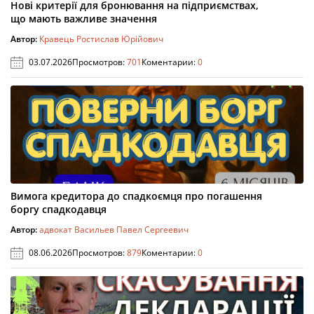
Нові критерії для бронювання на підприємствах,
що мають важливе значення
Автор:
Кравець Ростислав Юрійович
03.07.2026
Просмотров:
701
Коментарии:
0
Вимога кредитора до спадкоємця про погашення
боргу спадкодавця
Автор:
адвокат Васильев Павел Сергеевич
08.06.2026
Просмотров:
879
Коментарии:
0