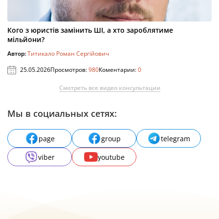
Кого з юристів замінить ШІ, а хто зароблятиме
мільйони?
Автор:
Титикало Роман Сергійович
25.05.2026
Просмотров:
980
Коментарии:
0
Смотреть все видео консультации
Мы в социальных сетях:
page
group
telegram
viber
youtube