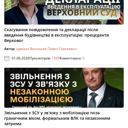
Скасування повідомлення та декларації після
введення будівництва в експлуатацію: прецеденти
Верховог
Автор:
адвокат Васильев Павел Сергеевич
01.06.2026
Просмотров:
1395
Коментарии:
0
Звільнення з ЗСУ у зв`язку з мобілізацією поза
граничним віком, формальним ВЛК та незаконним
затрима