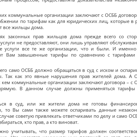
них коммунальные организации заключают с ОСББ договор
абжении по тарифам как для юридических лиц, которые в 
ют все жильцы дома.
ях законных прав жильцов дома прежде всего со сто
услуги не предоставляют, они лишь управляют обслужива
е услуги все те же организации, что и были. И именно
ают Вам завышенные тарифы по сравнению с тарифами
сего само ОСББ должно обращаться в суд с иском и оспари
ы. Так как это явные нарушения прав жителей дома. А 
с кем коммунальные организации заключают договора – с 
прямую. В данном случае должны применяться тарифы
ься в суд, или же жители дома не готовы финансиро
ы, то Вы сами также можете оспаривать данные незако
случае советую привлекать ответчиками по делу и само ОСБ
ираться, кто прав, а кто виноват.
но учитывать, что размер тарифов должен соответство