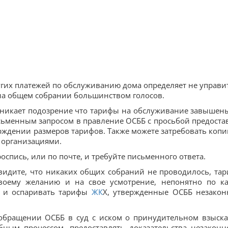
угих платежей по обслуживанию дома определяет не управи
 на общем собрании большинством голосов.
озникает подозрение что тарифы на обслуживание завышены
письменным запросом в правление ОСББ с просьбой предоста
ждении размеров тарифов. Также можете затребовать копи
 организациями.
спись, или по почте, и требуйте письменного ответа.
 видите, что никаких общих собраний не проводилось, та
воему желанию и на свое усмотрение, непонятно по к
д и оспаривать тарифы
ЖК
Х, утвержденные ОСББ незако
 обращении ОСББ в суд с иском о принудительном взыск
бным процессом, предоставлять доказательства незаконн