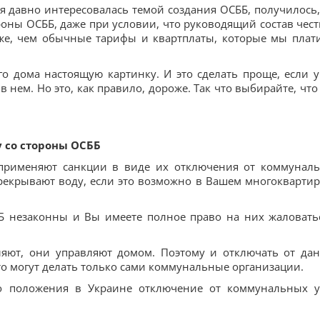
я давно интересовалась темой создания ОСББ, получилось,
оны ОСББ, даже при условии, что руководящий состав чес
оже, чем обычные тарифы и квартплаты, которые мы плат
го дома настоящую картинку. И это сделать проще, если у
 нем. Но это, как правило, дороже. Так что выбирайте, что
 со стороны ОСББ
применяют санкции в виде их отключения от коммунал
ерекрывают воду, если это возможно в Вашем многокварти
ББ незаконны и Вы имеете полное право на них жаловать
ляют, они управляют домом. Поэтому и отключать от да
то могут делать только сами коммунальные организации.
го положения в Украине отключение от коммунальных у