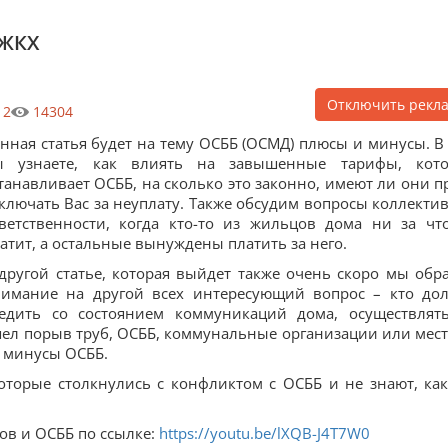
 ЖКХ
Отключить рекл
2
14304
нная статья будет на тему ОСББ (ОСМД) плюсы и минусы. В
ы узнаете, как влиять на завышенные тарифы, кот
танавливает ОСББ, на сколько это законно, имеют ли они п
ключать Вас за неуплату. Также обсудим вопросы коллекти
ветственности, когда кто-то из жильцов дома ни за чт
атит, а остальные вынуждены платить за него.
другой статье, которая выйдет также очень скоро мы обр
имание на другой всех интересующий вопрос – кто до
едить со состоянием коммуникаций дома, осуществлят
шел порыв труб, ОСББ, коммунальные организации или мес
и минусы ОСББ.
оторые столкнулись с конфликтом с ОСББ и не знают, как
ов и ОСББ по ссылке:
https://youtu.be/lXQB-J4T7W0