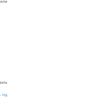
 или
вать
 під