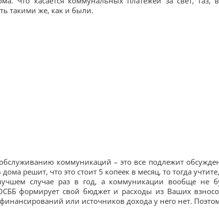
а. Что касается коммунальных платежей за свет, газ, в
ть такими же, как и были.
а, обслуживанию коммуникаций – это все подлежит обсужде
ома решит, что это стоит 5 копеек в месяц, то тогда учтите,
учшем случае раз в год, а коммуникации вообще не б
 ОСББ формирует свой бюджет и расходы из Ваших взносо
инансирований или источников дохода у него нет. Поэтом