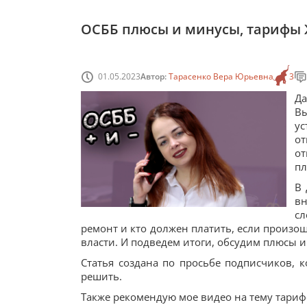
ОСББ плюсы и минусы, тарифы
01.05.2023
Автор:
Тарасенко Вера Юрьевна
3
Да
В
ус
от
от
пл
В 
вн
сл
ремонт и кто должен платить, если произо
власти. И подведем итоги, обсудим плюсы 
Статья создана по просьбе подписчиков, к
решить.
Также рекомендую мое видео на тему тариф