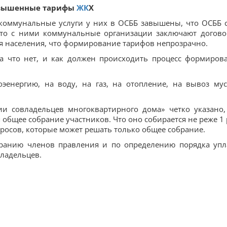
завышенные тарифы
ЖК
Х
 коммунальные услуги у них в ОСББ завышены, что ОСББ 
что с ними коммунальные организации заключают догово
ля населения, что формирование тарифов непрозрачно.
 а что нет, и как должен происходить процесс формиров
эенергию, на воду, на газ, на отопление, на вывоз мус
и совладельцев многоквартирного дома» четко указано,
общее собрание участников. Что оно собирается не реже 1 
просов, которые может решать только общее собрание.
бранию членов правления и по определению порядка упл
владельцев.