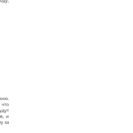
оду,
нию.
 что
удут
в, и
у за