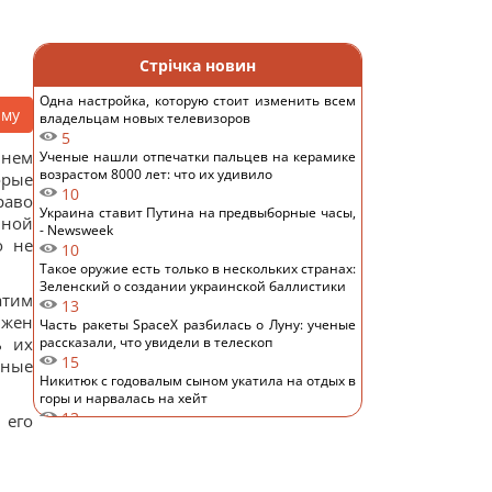
Стрічка новин
Одна настройка, которую стоит изменить всем
аму
владельцам новых телевизоров
5
 нем
Ученые нашли отпечатки пальцев на керамике
возрастом 8000 лет: что их удивило
орые
10
раво
Украина ставит Путина на предвыборные часы,
вной
- Newsweek
о не
10
Такое оружие есть только в нескольких странах:
Зеленский о создании украинской баллистики
атим
13
лжен
Часть ракеты SpaceX разбилась о Луну: ученые
ь их
рассказали, что увидели в телескоп
15
тные
Никитюк с годовалым сыном укатила на отдых в
горы и нарвалась на хейт
13
 его
Спутник Сатурна вращается так медленно, что
его сутки продолжаются почти 16 дней
13