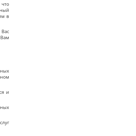
 что
тный
им в
 Вас
 Вам
ьных
рном
ся и
нных
слуг