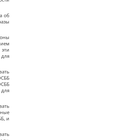
а об
разы
роны
нием
 эти
 для
вать
ОСББ
ОСББ
 для
вать
нные
Б, и
вать