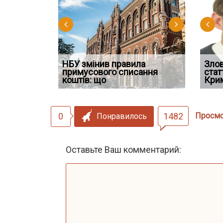
НБУ змінив правила
Водії можуть отримати
Якщо су
Зло
 ефективним
примусового списання
компенсацію за незаконні
відшко
стат
сту речових
коштів: що
дії
наявніс
Кри
0
1482
Просм
Понравилось
Оставьте Ваш комментарий: