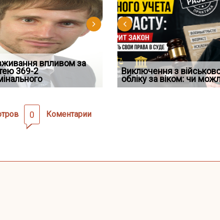
д встановив для
вживання впливом за
Особливості захисту у
Документи, на яких не
Переоформлення
Восьмий ААС факти
дування шкоди
тею 369-2
кримінальному
проставляється апостиль:
відстрочки за іншою
Виключення з військов
підтвердив, що ЦВ
мінального
провадженні: я
пер
підставою: нов
обліку за віком: чи мож
скас
отров
0
Коментарии