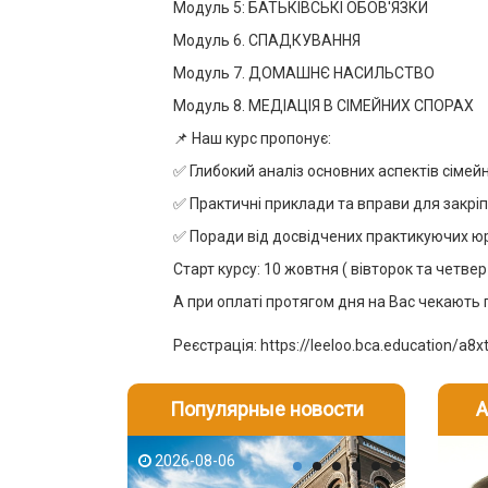
Модуль 5: БАТЬКІВСЬКІ ОБОВ'ЯЗКИ
Модуль 6. СПАДКУВАННЯ
Модуль 7. ДОМАШНЄ НАСИЛЬСТВО
Модуль 8. МЕДІАЦІЯ В СІМЕЙНИХ СПОРАХ
📌 Наш курс пропонує:
✅ Глибокий аналіз основних аспектів сімей
✅ Практичні приклади та вправи для закрі
✅ Поради від досвідчених практикуючих юр
Старт курсу: 10 жовтня ( вівторок та четвер
А при оплаті протягом дня на Вас чекають 
Реєстрація: https://leeloo.bca.education/a8
Популярные новости
А
2026-08-06
2026-08-03
2026-08
202