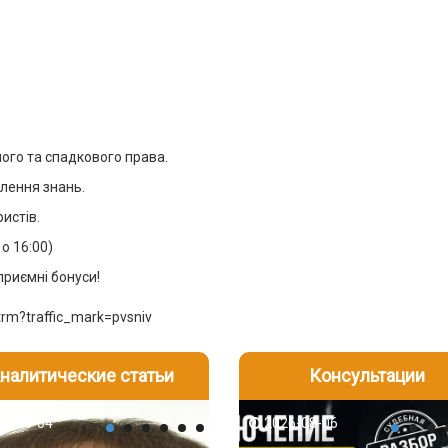
ного та спадкового права.
плення знань.
истів.
 о 16:00)
приємні бонуси!
xtrm?traffic_mark=pvsniv
налитические статьи
Консультации
-06
6-08-04
2026-08-05
2026-08-06
2026-08-04
2026-08-06
2026-07-30