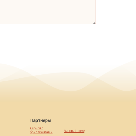
Партнёры
Серьги с
Винный шкаф
бриллиантами