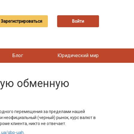
Зарегистрироваться
Войти
Блог
Юридический мир
шую обменную
ободного перемещения за пределами нашей
и неофициальный (черный) рынок, курс валют в
роме клиента, никто не отвечает.
n.ua/gbp-uah
.