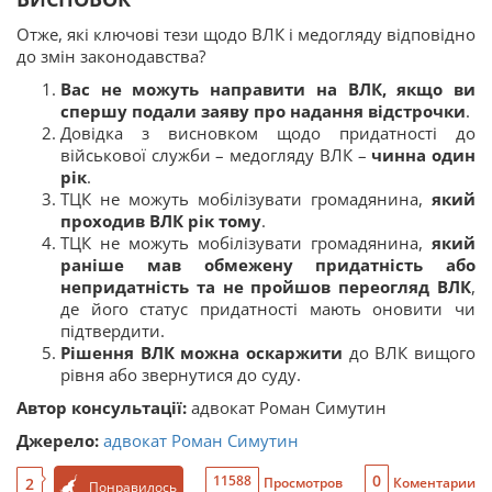
Отже, які ключові тези щодо ВЛК і медогляду відповідно
до змін законодавства?
Вас не можуть направити на ВЛК, якщо ви
спершу подали заяву про надання відстрочки
.
Довідка з висновком щодо придатності до
військової служби – медогляду ВЛК –
чинна один
рік
.
ТЦК не можуть мобілізувати громадянина,
який
проходив ВЛК рік тому
.
ТЦК не можуть мобілізувати громадянина,
який
раніше мав обмежену придатність або
непридатність та не пройшов переогляд ВЛК
,
де його статус придатності мають оновити чи
підтвердити.
Рішення ВЛК можна оскаржити
до ВЛК вищого
рівня або звернутися до суду.
Автор консультації:
адвокат Роман Симутин
Джерело:
адвокат Роман Симутин
0
11588
2
Просмотров
Коментарии
Понравилось