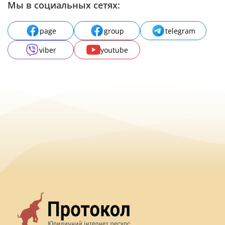
Мы в социальных сетях:
page
group
telegram
viber
youtube