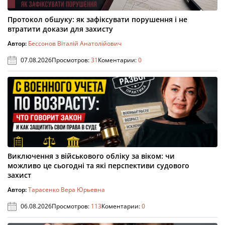
Протокол обшуку: як зафіксувати порушення і не
втратити докази для захисту
Автор:
Бессонов Віталій Анатолійович
07.08.2026
Просмотров:
31
Коментарии:
0
Виключення з військового обліку за віком: чи
можливо це сьогодні та які перспективи судового
захист
Автор:
Тарасенко Вера Юрьевна
06.08.2026
Просмотров:
113
Коментарии:
0