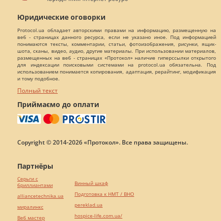
Юридические оговорки
Protocol.ua обладает авторскими правами на информацию, размещенную на
веб - страницах данного ресурса, если не указано иное. Под информацией
понимаются тексты, комментарии, статьи, фотоизображения, рисунки, ящик-
шота, сканы, видео, аудио, другие материалы. При использовании материалов,
размещенных на веб - страницах «Протокол» наличие гиперссылки открытого
для индексации поисковыми системами на protocol.ua обязательна. Под
использованием понимается копирования, адаптация, рерайтинг, модификация
и тому подобное.
Полный текст
Приймаємо до оплати
Copyright © 2014-2026 «Протокол». Все права защищены.
Партнёры
Серьги с
Винный шкаф
бриллиантами
Подготовка к НМТ / ВНО
alliancetechnika.ua
pereklad.ua
миралинкс
hospice-life.com.ua/
Веб мастер