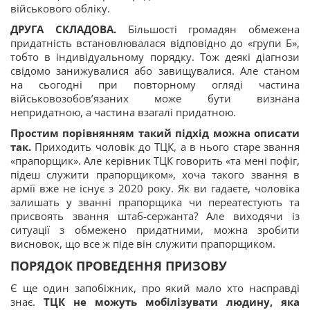
військового обліку.
ДРУГА СКЛАДОВА.
Більшості громадян обмежена
придатність встановлювалася відповідно до «групи Б»,
тобто в індивідуальному порядку. Тож деякі діагнози
свідомо занижувалися або завищувалися. Але станом
на сьогодні при повторному огляді частина
військовозобов’язаних може бути визнана
непридатною, а частина взагалі придатною.
Простим порівнянням такий підхід можна описати
так.
Приходить чоловік до ТЦК, а в нього старе звання
«прапорщик». Але керівник ТЦК говорить «та мені пофіг,
підеш служити прапорщиком», хоча такого звання в
армії вже не існує з 2020 року. Як ви гадаєте, чоловіка
залишать у званні прапорщика чи переатестують та
присвоять звання штаб-сержанта? Але виходячи із
ситуації з обмежено придатними, можна зробити
висновок, що все ж піде він служити прапорщиком.
ПОРЯДОК ПРОВЕДЕННЯ ПРИЗОВУ
Є ще один запобіжник, про який мало хто насправді
знає.
ТЦК не можуть мобілізувати людину, яка