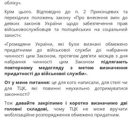
обліку».
Крім цього. Відповідно до п. 2 Прикінцевих та
перехідних положень закону «Про внесення змін до
деяких законів України щодо забезпечення прав
військовослужбовців та поліцейських на соціальний
захист»:
«Громадяни України, які були визнані обмежено
придатними до військової служби до набрання
чинності цим Законом, протягом дев’яти місяців з дня
набрання чинності цим Законом
підлягають
повторному медогляду з метою визначення
придатності до військової служби
».
От у мене питання:
це для кого написали, для стелі чи
для ТЦК, які повинні неухильно дотримуватися
законності?
Тож
давайте закріпимо і коротко визначимо дві
головні складові,
чому ТЦК не може вручати
мобілізаційне розпорядження обмежено придатним.