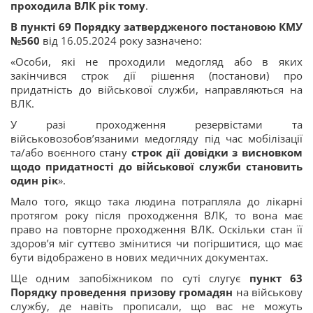
проходила ВЛК рік тому
.
В пункті 69 Порядку затвердженого постановою КМУ
№560
від 16.05.2024 року зазначено:
«Особи, які не проходили медогляд або в яких
закінчився строк дії рішення (постанови) про
придатність до військової служби, направляються на
ВЛК.
У разі проходження резервістами та
військовозобов’язаними медогляду під час мобілізації
та/або воєнного стану
строк дії довідки з висновком
щодо придатності до військової служби становить
один рік
».
Мало того, якщо така людина потрапляла до лікарні
протягом року після проходження ВЛК, то вона має
право на повторне проходження ВЛК. Оскільки стан її
здоров’я міг суттєво змінитися чи погіршитися, що має
бути відображено в нових медичних документах.
Ще одним запобіжником по суті слугує
пункт 63
Порядку проведення призову громадян
на військову
службу, де навіть прописали, що вас не можуть