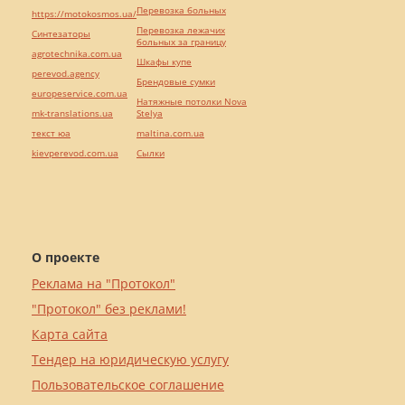
Перевозка больных
https://motokosmos.ua/
Перевозка лежачих
Синтезаторы
больных за границу
agrotechnika.com.ua
Шкафы купе
perevod.agency
Брендовые сумки
europeservice.com.ua
Натяжные потолки Nova
mk-translations.ua
Stelya
текст юа
maltina.com.ua
kievperevod.com.ua
Cылки
О проекте
Реклама на "Протокол"
"Протокол" без реклами!
Карта сайта
Тендер на юридическую услугу
Пользовательское соглашение