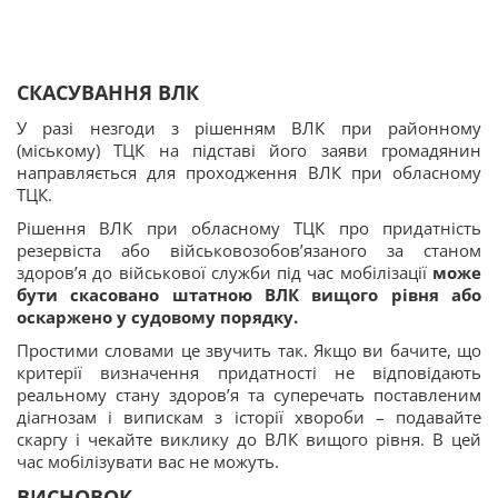
СКАСУВАННЯ ВЛК
У разі незгоди з рішенням ВЛК при районному
(міському) ТЦК на підставі його заяви громадянин
направляється для проходження ВЛК при обласному
ТЦК.
Рішення ВЛК при обласному ТЦК про придатність
резервіста або військовозобов’язаного за станом
здоров’я до військової служби під час мобілізації
може
бути скасовано штатною ВЛК вищого рівня або
оскаржено у судовому порядку.
Простими словами це звучить так. Якщо ви бачите, що
критерії визначення придатності не відповідають
реальному стану здоров’я та суперечать поставленим
діагнозам і випискам з історії хвороби – подавайте
скаргу і чекайте виклику до ВЛК вищого рівня. В цей
час мобілізувати вас не можуть.
ВИСНОВОК