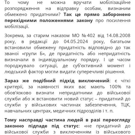
То чому не можна вручати мобілізаційне
розпорядження на відправку особам, визнаним
обмежено придатними?
Так це прямо заборонено
перехідними положеннями закону
про посилення
мобілізації.
Зокрема, за старим наказом МО №402 від 14.08.2008
року, в редакції до 04.05.2024 року, багатьом
встановили обмежену придатність відповідно до так
званої «групи Б», де придатність або непридатність
визначали в індивідуальному порядку. І це часом
породжувало ситуації, де суб’єктивний момент і
людський фактор могли видати суперечливі рішення.
Зараз же подібний підхід виключений
: є чіткі
критерії, за наявності яких вас мають 100% та
обов’язково визнати непридатними до військової
служби або ж встановити новий статус – придатний до
служби у військових частинах забезпечення, ТЦК,
навчальних центрах, медичних підрозділів і т. п.
Тому насправді частина людей в разі переогляду
законно підпаде під статус
: «не придатний до
військової служби з виключенням із військового