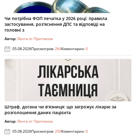
Чи потрібна ФОП печатка у 2026 році: правила
застосування, роз'яснення ДПС та відповіді на
головні з
Автор:
Лента от Протокола
05.08.2026
Просмотров:
264
Коментарии:
0
Штраф, догана чи в’язниця: що загрожує лікарю за
розголошення даних пацієнта
Автор:
Лента от Протокола
05.08.2026
Просмотров:
259
Коментарии:
0