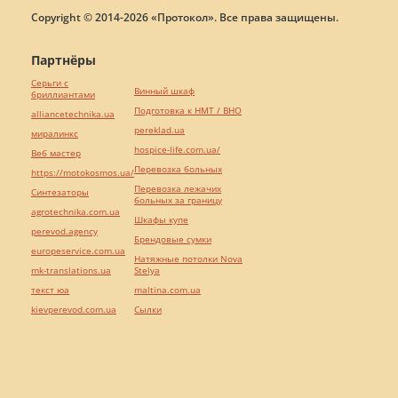
Copyright © 2014-2026 «Протокол». Все права защищены.
Партнёры
Серьги с
Винный шкаф
бриллиантами
Подготовка к НМТ / ВНО
alliancetechnika.ua
pereklad.ua
миралинкс
hospice-life.com.ua/
Веб мастер
Перевозка больных
https://motokosmos.ua/
Перевозка лежачих
Синтезаторы
больных за границу
agrotechnika.com.ua
Шкафы купе
perevod.agency
Брендовые сумки
europeservice.com.ua
Натяжные потолки Nova
mk-translations.ua
Stelya
текст юа
maltina.com.ua
kievperevod.com.ua
Cылки