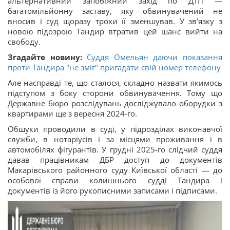
альтернативний запобіжний захід по ДТП —
багатомільйонну заставу, яку обвинувачений не
вносив і суд щоразу трохи її зменшував. У звʼязку з
новою підозрою Тандир втратив цей шанс вийти на
свободу.
Згадайте новину:
Суддя Омельян даючи показання
проти Тандира "не зміг" пригадати свій номер телефону
Але насправді те, що сталося, складно назвати якимось
підступом з боку сторони обвинувачення. Тому що
Державне бюро розслідувань досліджувало оборудки з
квартирами ще з вересня 2024-го.
Обшуки проводили в суді, у підрозділах виконавчої
служби, в нотаріусів і за місцями проживання і в
автомобілях фігурантів. У грудні 2025-го слідчий суддя
давав працівникам ДБР доступ до документів
Макарівського районного суду Київської області — до
особової справи колишнього судді Тандира і
документів із його рукописними записами і підписами.