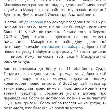
Макарівського районного відділу державної виконавчої
служби та Макарівського районного управління юстиції
був також Добрянський Олександр Анатолійович.
В останній
декларації
про доходи посадовця за 2016 рік
не видно і натяку на те, що він міг би комусь позичити
більше 11 мільйонів гривень. Більше того, в березні
2017-го Добрянського і діючого на той момент
начальника Макарівського райвідділу державної
виконавчої служби
затримали на хабарі
. Добрянський
пішов на угоду і відбувся штрафом у 17 тисяч гривень
— вирок йому виносив той самий Макарівський
районний суд.
Але повернімося до боргу на 11 мільйонів. Суддя
Тандир позов задовольнив. І громадянин Добрянський
уже за пару місяців чомусь відступив новому
кредиторові право вимоги. У 2022-му цей кредитор
також відступив право вимоги. Після цього новий (вже
третій) кредитор і боржниця уклали договір про
переведення боргу за договором позики — виплатити
11,28 млн гривень боргу зобовʼязалася жінка, котра, як
виявилося, вже була кілька років як мертва.