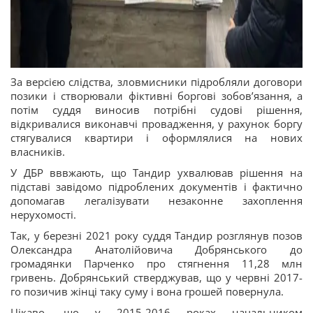
За версією слідства, зловмисники підробляли договори
позики і створювали фіктивні боргові зобовʼязання, а
потім суддя виносив потрібні судові рішення,
відкривалися виконавчі провадження, у рахунок боргу
стягувалися квартири і оформлялися на нових
власників.
У ДБР вввжають, що Тандир ухвалював рішення на
підставі завідомо підроблених документів і фактично
допомагав легалізувати незаконне захоплення
нерухомості.
Так, у березні 2021 року суддя Тандир розглянув позов
Олександра Анатолійовича Добрянського до
громадянки Парченко про стягнення 11,28 млн
гривень. Добрянський стверджував, що у червні 2017-
го позичив жінці таку суму і вона грошей повернула.
Цікаво, що у 2015-2016 роках начальником