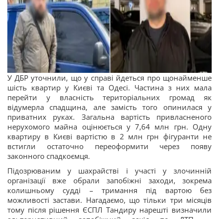
У ДБР уточнили, що у справі йдеться про щонайменше
шість квартир у Києві та Одесі. Частина з них мала
перейти у власність територіальних громад як
відумерла спадщина, але замість того опинилася у
приватних руках. Загальна вартість привласненого
нерухомого майна оцінюється у 7,64 млн грн. Одну
квартиру в Києві вартістю в 2 млн грн фігуранти не
встигли остаточно переоформити через появу
законного спадкоємця.
Підозрюваним у шахрайстві і участі у злочинній
організації вже обрали запобіжні заходи, зокрема
колишньому судді – тримання під вартою без
можливості застави. Нагадаємо, що тільки три місяців
тому після рішення ЄСПЛ Тандиру нарешті визначили