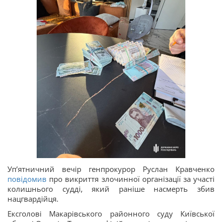
Упʼятничний вечір генпрокурор Руслан Кравченко
повідомив
про викриття злочинної організації за участі
колишнього судді, який раніше насмерть збив
нацгвардійця.
Ексголові Макарівського районного суду Київської