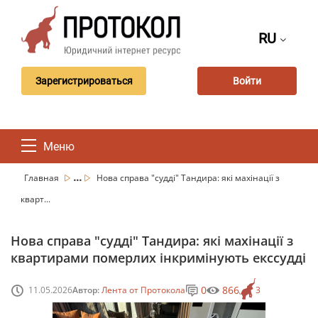
RU
Зарегистрироваться
Войти
Меню
...
Главная
Нова справа "судді" Тандира: які махінації з
кварт...
Нова справа "судді" Тандира: які махінації з
квартирами померлих інкримінують екссудді
0
866
11.05.2026
Автор:
Лента от Протокола
3