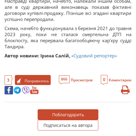
Насправді квартири, начебто, належали іншим особам,
але в суді державний виконавець показав фіктивні
договори купівлі-продажу. Пізніше всі згадані квартири
успішно перепродали.
Схема, начебто функціонувала з березня 2021 до травня
2023 року, поки не сталася смертельна ДТП на
блокпосту, яка перервала багатообіцяючу карʼєру судді
Тандира.
Автор новини: Ірина Салій,
«Судовий репортер»
0
866
3
Просмотров
Коментарии
Понравилось
Поблагодарить
Подписаться на автора