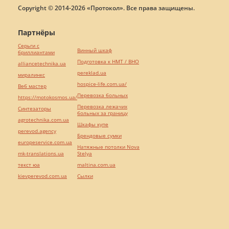
Copyright © 2014-2026 «Протокол». Все права защищены.
Партнёры
Серьги с
Винный шкаф
бриллиантами
Подготовка к НМТ / ВНО
alliancetechnika.ua
pereklad.ua
миралинкс
hospice-life.com.ua/
Веб мастер
Перевозка больных
https://motokosmos.ua/
Перевозка лежачих
Синтезаторы
больных за границу
agrotechnika.com.ua
Шкафы купе
perevod.agency
Брендовые сумки
europeservice.com.ua
Натяжные потолки Nova
mk-translations.ua
Stelya
текст юа
maltina.com.ua
kievperevod.com.ua
Cылки