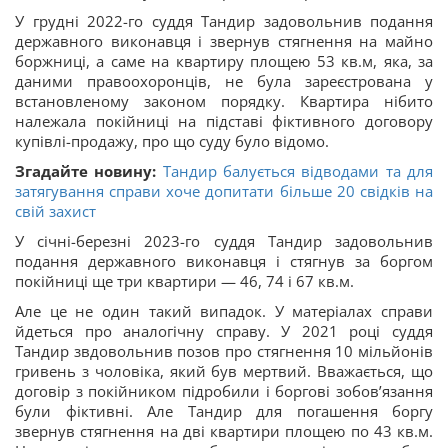
У грудні 2022-го суддя Тандир задовольнив подання
державного виконавця і звернув стягнення на майно
боржниці, а саме на квартиру площею 53 кв.м, яка, за
даними правоохоронців, не була зареєстрована у
встановленому законом порядку. Квартира нібито
належала покійниці на підставі фіктивного договору
купівлі-продажу, про що суду було відомо.
Згадайте новину:
Тандир балується відводами та для
затягування справи хоче допитати більше 20 свідків на
свій захист
У січні-березні 2023-го суддя Тандир задовольнив
подання державного виконавця і стягнув за боргом
покійниці ще три квартири — 46, 74 і 67 кв.м.
Але це не один такий випадок. У матеріалах справи
йдеться про аналогічну справу. У 2021 році суддя
Тандир звдовольнив позов про стягнення 10 мільйонів
гривень з чоловіка, який був мертвий. Вважається, що
договір з покійником підробили і боргові зобовʼязання
були фіктивні. Але Тандир для погашення боргу
звернув стягнення на дві квартири площею по 43 кв.м.