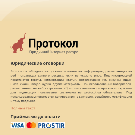
Юридические оговорки
Protocol.ua обладает авторскими правами на информацию, размещенную на
веб - страницах данного ресурса, если не указано иное. Под информацией
понимаются тексты, комментарии, статьи, фотоизображения, рисунки, ящик-
шота, сканы, видео, аудио, другие материалы. При использовании материалов,
размещенных на веб - страницах «Протокол» наличие гиперссылки открытого
для индексации поисковыми системами на protocol.ua обязательна. Под
использованием понимается копирования, адаптация, рерайтинг, модификация
и тому подобное.
Полный текст
Приймаємо до оплати