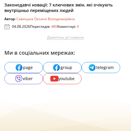
Законодавчі новації: 7 ключових змін, які очікують
внутрішньо переміщених людей
Автор:
Савицька Оксана Володимирівна
04.08.2026
Переглядів:
480
Коментарі:
0
Дивитись усі новини
Ми в соціальних мережах:
page
group
telegram
viber
youtube