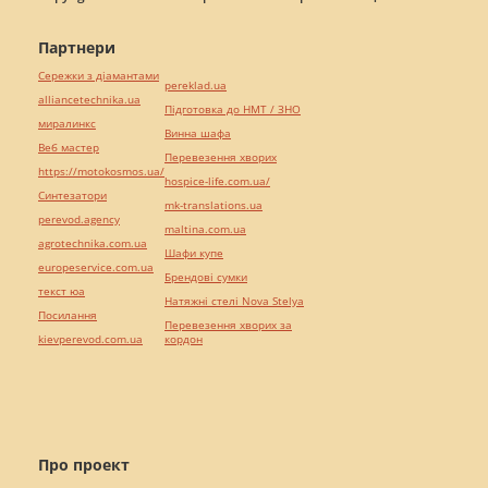
Партнери
Сережки з діамантами
pereklad.ua
alliancetechnika.ua
Підготовка до НМТ / ЗНО
миралинкс
Винна шафа
Веб мастер
Перевезення хворих
https://motokosmos.ua/
hospice-life.com.ua/
Синтезатори
mk-translations.ua
perevod.agency
maltina.com.ua
agrotechnika.com.ua
Шафи купе
europeservice.com.ua
Брендові сумки
текст юа
Натяжні стелі Nova Stelya
Посилання
Перевезення хворих за
kievperevod.com.ua
кордон
Про проект