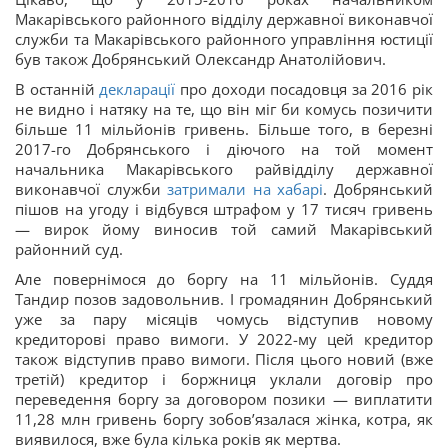
Макарівського районного відділу державної виконавчої
служби та Макарівського районного управління юстиції
був також Добрянський Олександр Анатолійович.
В останній
декларації
про доходи посадовця за 2016 рік
не видно і натяку на те, що він міг би комусь позичити
більше 11 мільйонів гривень. Більше того, в березні
2017-го Добрянського і діючого на той момент
начальника Макарівського райвідділу державної
виконавчої служби
затримали на хабарі
. Добрянський
пішов на угоду і відбувся штрафом у 17 тисяч гривень
— вирок йому виносив той самий Макарівський
районний суд.
Але повернімося до боргу на 11 мільйонів. Суддя
Тандир позов задовольнив. І громадянин Добрянський
уже за пару місяців чомусь відступив новому
кредиторові право вимоги. У 2022-му цей кредитор
також відступив право вимоги. Після цього новий (вже
третій) кредитор і боржниця уклали договір про
переведення боргу за договором позики — виплатити
11,28 млн гривень боргу зобовʼязалася жінка, котра, як
виявилося, вже була кілька років як мертва.