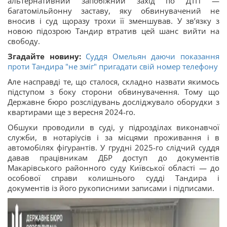
альтернативний запобіжний захід по ДТП —
багатомільйонну заставу, яку обвинувачений не
вносив і суд щоразу трохи її зменшував. У звʼязку з
новою підозрою Тандир втратив цей шанс вийти на
свободу.
Згадайте новину:
Суддя Омельян даючи показання
проти Тандира "не зміг" пригадати свій номер телефону
Але насправді те, що сталося, складно назвати якимось
підступом з боку сторони обвинувачення. Тому що
Державне бюро розслідувань досліджувало оборудки з
квартирами ще з вересня 2024-го.
Обшуки проводили в суді, у підрозділах виконавчої
служби, в нотаріусів і за місцями проживання і в
автомобілях фігурантів. У грудні 2025-го слідчий суддя
давав працівникам ДБР доступ до документів
Макарівського районного суду Київської області — до
особової справи колишнього судді Тандира і
документів із його рукописними записами і підписами.