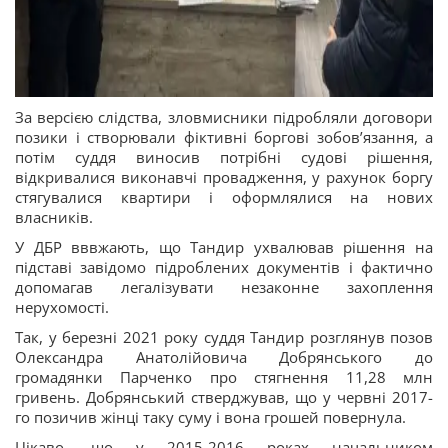
За версією слідства, зловмисники підробляли договори
позики і створювали фіктивні боргові зобовʼязання, а
потім суддя виносив потрібні судові рішення,
відкривалися виконавчі провадження, у рахунок боргу
стягувалися квартири і оформлялися на нових
власників.
У ДБР вввжають, що Тандир ухвалював рішення на
підставі завідомо підроблених документів і фактично
допомагав легалізувати незаконне захоплення
нерухомості.
Так, у березні 2021 року суддя Тандир розглянув позов
Олександра Анатолійовича Добрянського до
громадянки Парченко про стягнення 11,28 млн
гривень. Добрянський стверджував, що у червні 2017-
го позичив жінці таку суму і вона грошей повернула.
Цікаво, що у 2015-2016 роках начальником