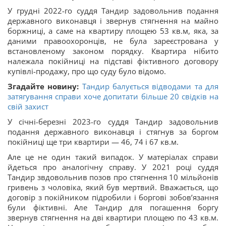
У грудні 2022-го суддя Тандир задовольнив подання
державного виконавця і звернув стягнення на майно
боржниці, а саме на квартиру площею 53 кв.м, яка, за
даними правоохоронців, не була зареєстрована у
встановленому законом порядку. Квартира нібито
належала покійниці на підставі фіктивного договору
купівлі-продажу, про що суду було відомо.
Згадайте новину:
Тандир балується відводами та для
затягування справи хоче допитати більше 20 свідків на
свій захист
У січні-березні 2023-го суддя Тандир задовольнив
подання державного виконавця і стягнув за боргом
покійниці ще три квартири — 46, 74 і 67 кв.м.
Але це не один такий випадок. У матеріалах справи
йдеться про аналогічну справу. У 2021 році суддя
Тандир звдовольнив позов про стягнення 10 мільйонів
гривень з чоловіка, який був мертвий. Вважається, що
договір з покійником підробили і боргові зобовʼязання
були фіктивні. Але Тандир для погашення боргу
звернув стягнення на дві квартири площею по 43 кв.м.