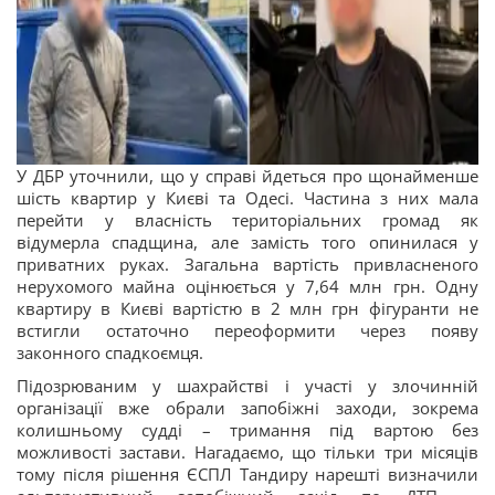
У ДБР уточнили, що у справі йдеться про щонайменше
шість квартир у Києві та Одесі. Частина з них мала
перейти у власність територіальних громад як
відумерла спадщина, але замість того опинилася у
приватних руках. Загальна вартість привласненого
нерухомого майна оцінюється у 7,64 млн грн. Одну
квартиру в Києві вартістю в 2 млн грн фігуранти не
встигли остаточно переоформити через появу
законного спадкоємця.
Підозрюваним у шахрайстві і участі у злочинній
організації вже обрали запобіжні заходи, зокрема
колишньому судді – тримання під вартою без
можливості застави. Нагадаємо, що тільки три місяців
тому після рішення ЄСПЛ Тандиру нарешті визначили