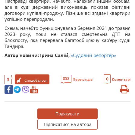
Насправді квартири, начебто, належали іншим особам,
але в суді державний виконавець показав фіктивні
договори купівлі-продажу. Пізніше всі згадані квартири
успішно перепродали.
Схема, начебто функціонувала з березня 2021 до травня
2023 року, поки не сталася смертельна ДТП на
блокпосту, яка перервала багатообіцяючу карʼєру судді
Тандира.
Автор новини: Ірина Салій,
«Судовий репортер»
0
858
3
Переглядів
Коментарі
Сподобалося
Подякувати
Підписатися на автора