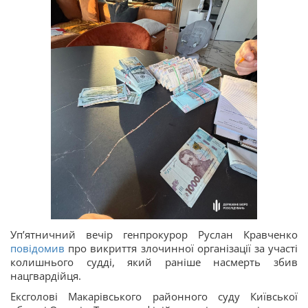
Упʼятничний вечір генпрокурор Руслан Кравченко
повідомив
про викриття злочинної організації за участі
колишнього судді, який раніше насмерть збив
нацгвардійця.
Ексголові Макарівського районного суду Київської