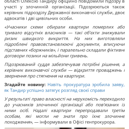
області Олексію Тандиру офіційно повідомили підозру в
участі у злочинній організації. Підозрюються також
керівник підрозділу Державної виконавчої служби, двоє
адвокатів і дві цивільних особи.
«Учасники схеми обирали квартири померлих або
тривало відсутніх власників — такі об’єкти знижували
ризик швидкого викриття. На них виготовляли
підроблені правовстановлюючі документи, вписуючи
підставних «боржників», і паралельно складали фіктивні
договори позики на мільйони гривень.
Підозрюваний суддя забезпечував потрібні рішення, а
керівник виконавчої служби — відкриття проваджень і
звернення про стягнення на квартири.
Згадайте новину:
Навіть прокуратура зробила заяву,
як Тандир успішно затягує розгляд своєї справи
У результаті право власності на нерухомість переходило
до учасників злочинної організації або пов’язаних із
ними осіб. Надалі квартири перепродавали третім
особам, які могли не знати про їхнє злочинне
походження»,
— інформували в Офісі генпрокурора.