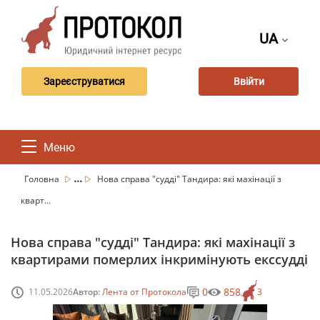
UA
Зареєструватися
Ввійти
Меню
...
Головна
Нова справа "судді" Тандира: які махінації з
кварт...
Нова справа "судді" Тандира: які махінації з
квартирами померлих інкримінують екссудді
0
858
11.05.2026
Автор:
Лента от Протокола
3