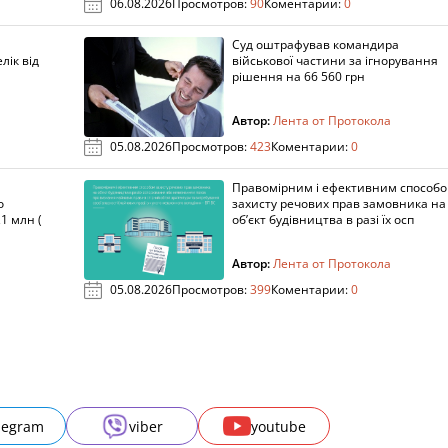
06.08.2026
Просмотров:
90
Коментарии:
0
Суд оштрафував командира
лік від
військової частини за ігнорування
рішення на 66 560 грн
Автор:
Лента от Протокола
05.08.2026
Просмотров:
423
Коментарии:
0
Правомірним і ефективним способ
о
захисту речових прав замовника на
1 млн (
об’єкт будівництва в разі їх осп
Автор:
Лента от Протокола
05.08.2026
Просмотров:
399
Коментарии:
0
legram
viber
youtube