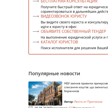
БЕСПЛАТНАЯ КОНСУЛЬТАЦИЯ
Получите быстрый ответ на юридическ
сориентироваться в дальнейших дейст
ВИДЕОЗВОНОК ЮРИСТУ
Вы видите своего юриста и консультиру
идти к юристу в офис
ОБЪЯВИТЕ СОБСТВЕННЫЙ ТЕНДЕР
На выполнение юридической услуги и 
КАТАЛОГ ЮРИСТОВ
Поиск исполнителя для решения Вашей
Популярные новости
НБУ змінив правила примусов
списання коштів: що змінитьс
боржників
Автор:
Лента от Протокола
06.08.2026
Просмотров:
323
Коментарии:
0