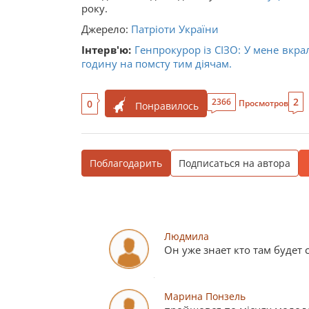
року.
Джерело:
Патріоти України
Інтерв'ю:
Генпрокурор із СІЗО: У мене вкра
годину на помсту тим діячам.
2
2366
0
Просмотров
Понравилось
Поблагодарить
Подписаться на автора
Людмила
Он уже знает кто там будет с
Марина Понзель