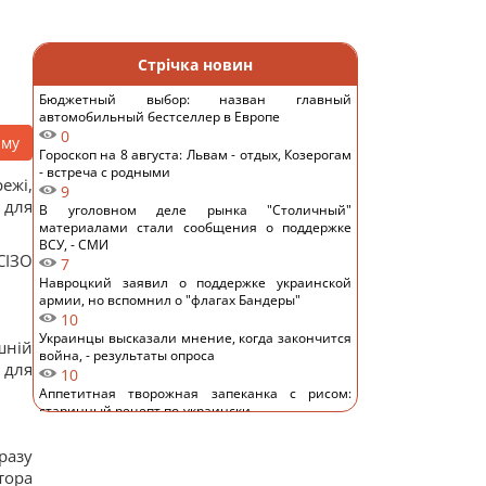
Стрічка новин
Бюджетный выбор: назван главный
автомобильный бестселлер в Европе
0
аму
Гороскоп на 8 августа: Львам - отдых, Козерогам
- встреча с родными
ежі,
9
 для
В уголовном деле рынка "Столичный"
материалами стали сообщения о поддержке
ВСУ, - СМИ
СІЗО
7
Навроцкий заявил о поддержке украинской
армии, но вспомнил о "флагах Бандеры"
10
Украинцы высказали мнение, когда закончится
шній
война, - результаты опроса
 для
10
Аппетитная творожная запеканка с рисом:
старинный рецепт по-украински
11
Дантес показался с новой возлюбленной (фото)
разу
12
тора