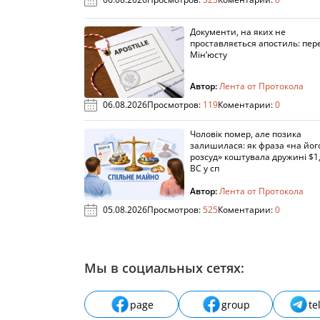
Документи, на яких не
проставляється апостиль: пере
Мін’юсту
Автор:
Лента от Протокола
06.08.2026
Просмотров:
119
Коментарии:
0
Чоловік помер, але позика
залишилася: як фраза «на йог
розсуд» коштувала дружині $1,
ВС у сп
Автор:
Лента от Протокола
05.08.2026
Просмотров:
525
Коментарии:
0
Мы в социальных сетях:
page
group
te