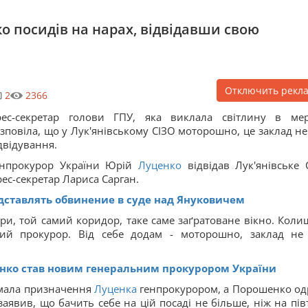
о посидів на нарах, відвідавши свою
Отключить рекл
2
2366
ес-секретар голови ГПУ, яка виклала світлину в мер
зповіла, що у Лук'янівському СІЗО моторошно, це заклад не
двідування.
енпрокурор України Юрій
Луценко
відвідав Лук'янівське 
рес-секретар Лариса Сарган.
дставлять обвинение в суде над Януковичем
нари, той самий коридор, таке саме заґратоване вікно. Коли
ьний прокурор. Від себе додам - моторошно, заклад не
енко став новим генеральним прокурором України
имала призначення
Луценка
генпрокурором, а Порошенко од
аявив, що бачить себе на цій посаді не більше, ніж на пів