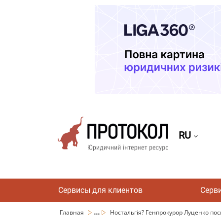
RU
Сервисы для клиентов
Серв
...
Главная
Ностальгія? Генпрокурор Луценко посид