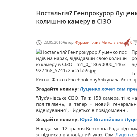
Ностальгія? Генпрокурор Луценк
колишню камеру в СІЗО
23.05.2016
Автор:
Фурман Ірина Миколаївна
0
Пр
ро
ві
Г
Києва. Фото в Facebook опублікувала його п
Згадайте новину:
Луценко хочет сам пре
"Лук'янівське СІЗО. Та ж 158 камера, ті ж 
політв'язень, а тепер - новий генерал
відвідування", - йдеться в повідомленні.
Згадайте новину:
Юрій Віталійович Луц
Нагадаємо, 12 травня Верховна Рада підтр
ж підписав відповідний указ. Сам
Луценко
з