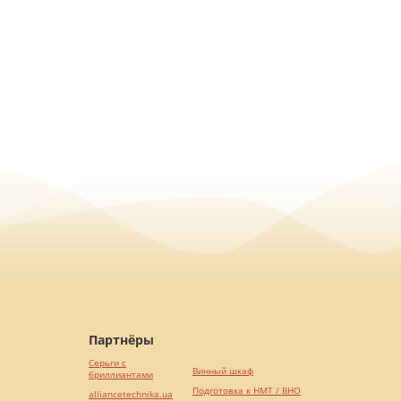
Партнёры
Серьги с
Винный шкаф
бриллиантами
Подготовка к НМТ / ВНО
alliancetechnika.ua