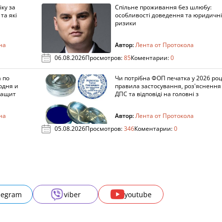
ку за
Спільне проживання без шлюбу:
та які
особливості доведення та юридичні
ризики
на
Автор:
Лента от Протокола
06.08.2026
Просмотров:
85
Коментарии:
0
 по
Чи потрібна ФОП печатка у 2026 роц
одня и
правила застосування, роз'яснення
защит
ДПС та відповіді на головні з
на
Автор:
Лента от Протокола
05.08.2026
Просмотров:
346
Коментарии:
0
legram
viber
youtube