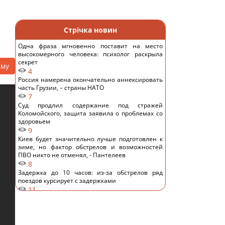
Стрічка новин
Одна фраза мгновенно поставит на место
высокомерного человека: психолог раскрыла
секрет
аму
4
Россия намерена окончательно аннексировать
часть Грузии, – страны НАТО
7
Суд продлил содержание под стражей
Коломойского, защита заявила о проблемах со
здоровьем
9
Киев будет значительно лучше подготовлен к
зиме, но фактор обстрелов и возможностей
ПВО никто не отменял, - Пантелеев
8
Задержка до 10 часов: из-за обстрелов ряд
поездов курсирует с задержками
11
Бюджетный выбор: назван главный
автомобильный бестселлер в Европе
13
Гороскоп на 8 августа: Львам - отдых, Козерогам