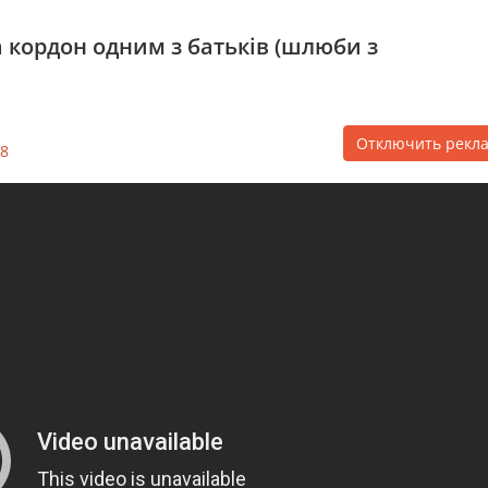
 кордон одним з батьків (шлюби з
Отключить рекл
8