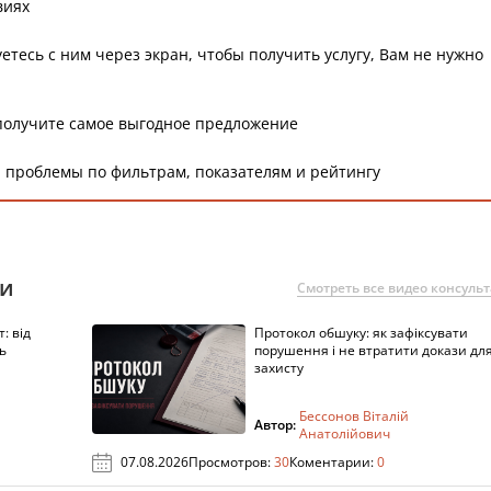
виях
етесь с ним через экран, чтобы получить услугу, Вам не нужно
получите самое выгодное предложение
 проблемы по фильтрам, показателям и рейтингу
ии
Смотреть все видео консуль
: від
Протокол обшуку: як зафіксувати
ь
порушення і не втратити докази дл
захисту
Бессонов Віталій
Автор:
Анатолійович
07.08.2026
Просмотров:
30
Коментарии:
0