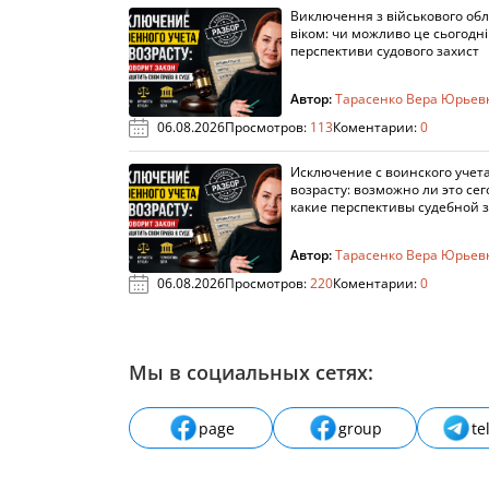
Виключення з військового облі
віком: чи можливо це сьогодні 
перспективи судового захист
Автор:
Тарасенко Вера Юрьев
06.08.2026
Просмотров:
113
Коментарии:
0
Исключение с воинского учета
возрасту: возможно ли это сег
какие перспективы судебной 
Автор:
Тарасенко Вера Юрьев
06.08.2026
Просмотров:
220
Коментарии:
0
Мы в социальных сетях:
page
group
te