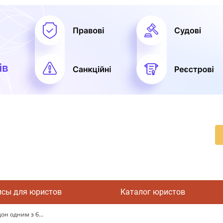
исы для юристов
Каталог юристов
н одним з б...