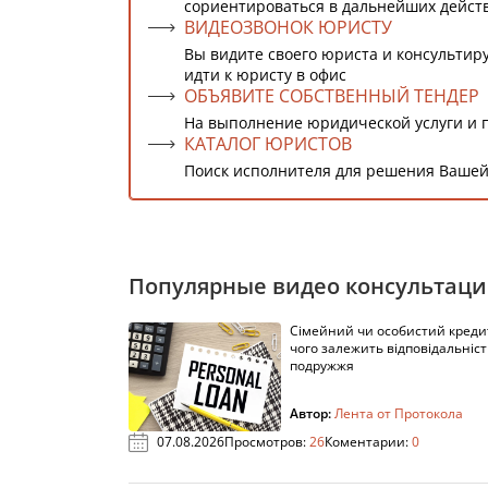
сориентироваться в дальнейших дейст
ВИДЕОЗВОНОК ЮРИСТУ
Вы видите своего юриста и консультиру
идти к юристу в офис
ОБЪЯВИТЕ СОБСТВЕННЫЙ ТЕНДЕР
На выполнение юридической услуги и 
КАТАЛОГ ЮРИСТОВ
Поиск исполнителя для решения Вашей
Популярные видео консультац
Сімейний чи особистий кредит
чого залежить відповідальніст
подружжя
Автор:
Лента от Протокола
07.08.2026
Просмотров:
26
Коментарии:
0