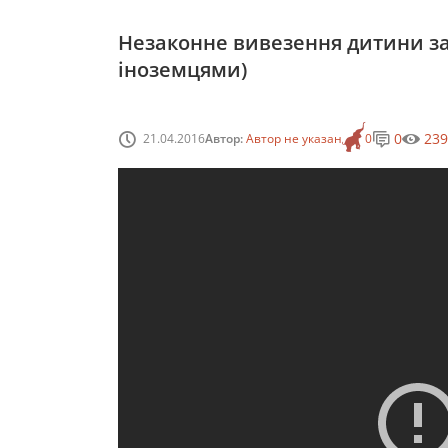
Незаконне вивезення дитини за
іноземцями)
0
239
21.04.2016
Автор:
Автор не указан
0