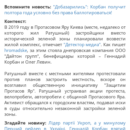
Вспомните новость:
"Добазарились": Корбан получит
полтора года условно без права баллотироваться!
Контекст:
В 2019 году в Протасовом Яру Киева (месте, недалеко от
которого жил Ратушный) застройщики вместо
исторической зеленой зоны планировали возвести
жилой комплекс, отмечает
"Детектор медиа"
. Как пишет
hromadske
, за этим стояла днепровская компания ООО
"Дайтон групп", бенефициары которой – Геннадий
Корбан и Олег Левин.
Ратушный вместе с местными жителями протестовали
против планов застроить местность, вскоре он
возглавил общественную инициативу "Защитим
Протасов Яр". Ратушный устраивал акции протеста,
велопробеги, автопробеги с общиной Протасового Яра.
Активист обращался к городским властям, подавал иски
в суды относительно незаконной застройки зеленой
зоны.
Згадайте новину:
Лідер партії Укроп, а у минулому
Перший рейдер в Україні, Геннадій Корбан взятий