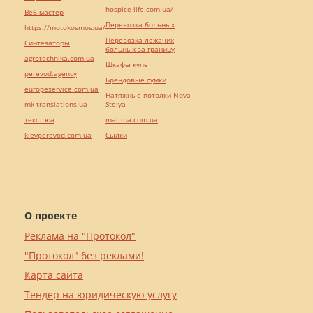
hospice-life.com.ua/
Веб мастер
Перевозка больных
https://motokosmos.ua/
Перевозка лежачих
Синтезаторы
больных за границу
agrotechnika.com.ua
Шкафы купе
perevod.agency
Брендовые сумки
europeservice.com.ua
Натяжные потолки Nova
mk-translations.ua
Stelya
текст юа
maltina.com.ua
kievperevod.com.ua
Cылки
О проекте
Реклама на "Протокол"
"Протокол" без реклами!
Карта сайта
Тендер на юридическую услугу