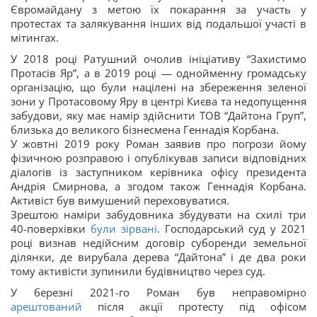
Євромайдану з метою їх покарання за участь у
протестах та залякування інших від подальшої участі в
мітингах.
У 2018 році Ратушний очолив ініціативу “Захистимо
Протасів Яр”, а в 2019 році — однойменну громадську
організацію, що були націлені на збереження зеленої
зони у Протасовому Яру в центрі Києва та недопущення
забудови, яку має намір здійснити ТОВ “Дайтона Груп”,
близька до великого бізнесмена Геннадія Корбана.
У жовтні 2019 року Роман заявив про погрози йому
фізичною розправою і опублікував записи відповідних
діалогів із заступником керівника офісу президента
Андрія Смирнова, а згодом також Геннадія Корбана.
Активіст був вимушений переховуватися.
Зрештою наміри забудовника збудувати на схилі три
40-поверхівки
були зірвані
. Господарський суд у 2021
році визнав недійсним договір суборенди земельної
ділянки, де вирубала дерева “Дайтона” і де два роки
тому активісти зупинили будівництво через суд.
У березні 2021-го Роман був неправомірно
арештований
після акції протесту під офісом