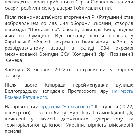
президента, коли прибічники Сергія Стерненка палили
фаєри, розбили скло у дверях і обписали стіни.
Після повномасштабного вторгнення РФ Ратушний став
добровольцем до лав Сил оборони України, створив
підрозділ “Протасів яр”. Спершу захищав Київ, згодом
діяв на Сумщині. Від початку квітня воював у
Харківській області, зокрема в Ізюмському районі, у
розвідувальному взводі в складі 93-ї окремої
механізованої бригади ЗСУ “Холодний Яр”. Позивний
“Сенека”.
Загинув 8 червня 2022-го, потрапивши у ворожу
засідку.
Після цього Київрада перейменувала вулицю
Волгоградську неподалік Протасового яру
на честь
Романа Ратушного.
Нагороджений
орденом “За мужність”
III ступеня (2022,
посмертно) – за особисту мужність і самовіддані дії,
виявлені у захисті державного суверенітету та
територіальної цілісності України, вірність військовій
присязі.