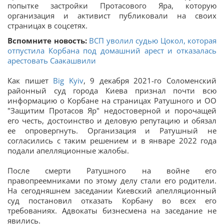
попытке застройки Протасового Яра, которую
организация и активист публиковали на своих
страницах в соцсетях.
Вспомните новость:
ВСП уволил судью Цокол, которая
отпустила Корбана под домашний арест и отказалась
арестовать Саакашвили
Как пишет
Big Kyiv
, 9 декабря 2021-го Соломенский
районный суд города Киева признал почти всю
информацию о Корбане на страницах Ратушного и ОО
"Защитим Протасов Яр" недостоверной и порочащей
его честь, достоинство и деловую репутацию и обязал
ее опровергнуть. Организация и Ратушный не
согласились с таким решением и в январе 2022 года
подали апелляционные жалобы.
После смерти Ратушного на войне его
правопреемниками по этому делу стали его родители.
На сегодняшнем заседании Киевский апелляционный
суд постановил отказать Корбану во всех его
требованиях. Адвокаты бизнесмена на заседание не
явились.