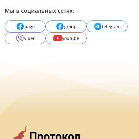
Мы в социальных сетях:
page
group
telegram
viber
youtube