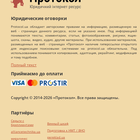
Юридические оговорки
Protocol.ua обладает авторскими правами на информацию, размещенную на
веб - страницах данного ресурса, если не указано иное. Под информацией
понимаются тексты, комментарии, статьи, фотоизображения, рисунки, ящик-
шота, сканы, видео, аудио, другие материалы. При использовании материалов,
размещенных на веб - страницах «Протокол» наличие гиперссылки открытого
для индексации поисковыми системами на protocol.ua обязательна. Под
использованием понимается копирования, адаптация, рерайтинг, модификация
и тому подобное.
Полный текст
Приймаємо до оплати
Copyright © 2014-2026 «Протокол». Все права защищены.
Партнёры
Серьги с
Винный шкаф
бриллиантами
Подготовка к НМТ / ВНО
alliancetechnika.ua
pereklad.ua
миралинкс