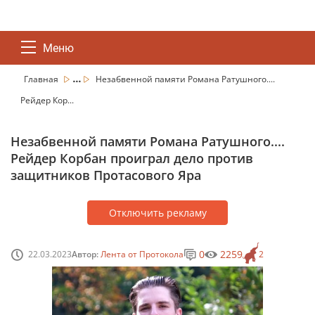
Меню
...
Главная
Незабвенной памяти Романа Ратушного....
Рейдер Кор...
Незабвенной памяти Романа Ратушного....
Рейдер Корбан проиграл дело против
защитников Протасового Яра
Отключить рекламу
0
2259
22.03.2023
Автор:
Лента от Протокола
2